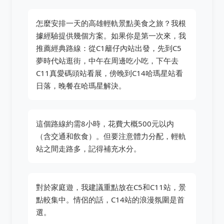
怎麼安排一天的高雄輕軌景點美食之旅？我根
據經驗提供幾個方案。如果你是第一次來，我
推薦經典路線：從C1籬仔內站出發，先到C5
夢時代站逛街，中午在周邊吃小吃，下午去
C11真愛碼頭站看展，傍晚到C14哈瑪星站看
日落，晚餐在哈瑪星解決。
這個路線約需8小時，花費大概500元以内
（含交通和飲食）。但要注意體力分配，輕軌
站之間走路多，記得補充水分。
對於家庭遊，我建議重點放在C5和C11站，景
點較集中。情侶的話，C14站的浪漫氛圍是首
選。