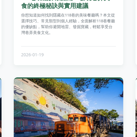
食的終極秘訣與實用建議
你想知道如何找到隱藏在118巷的美味餐廳嗎？本文從
選擇技巧、常見類型到個人經驗，全面解析118巷餐廳
的優缺點，幫助你避開地雷、發掘寶藏，輕鬆享受台
灣巷弄美食文化。
2026-01-19