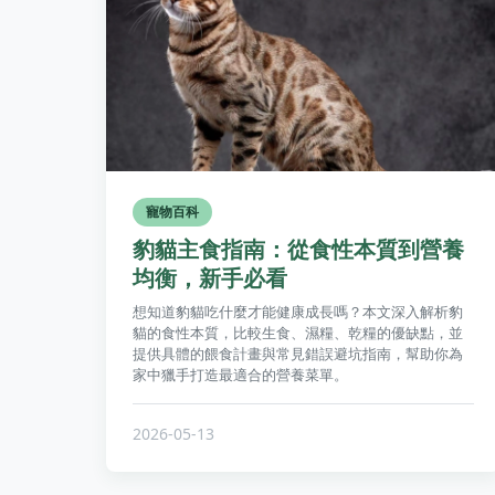
寵物百科
豹貓主食指南：從食性本質到營養
均衡，新手必看
想知道豹貓吃什麼才能健康成長嗎？本文深入解析豹
貓的食性本質，比較生食、濕糧、乾糧的優缺點，並
提供具體的餵食計畫與常見錯誤避坑指南，幫助你為
家中獵手打造最適合的營養菜單。
2026-05-13