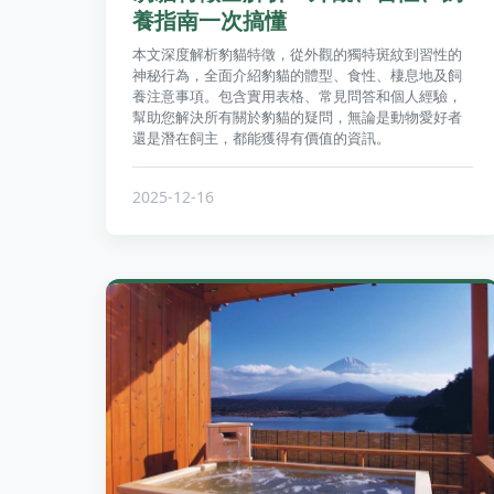
養指南一次搞懂
本文深度解析豹貓特徵，從外觀的獨特斑紋到習性的
神秘行為，全面介紹豹貓的體型、食性、棲息地及飼
養注意事項。包含實用表格、常見問答和個人經驗，
幫助您解決所有關於豹貓的疑問，無論是動物愛好者
還是潛在飼主，都能獲得有價值的資訊。
2025-12-16