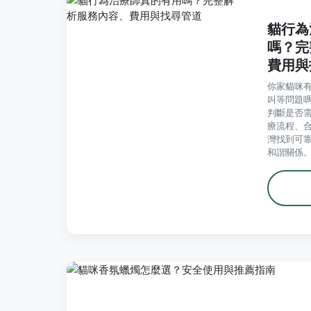
貓行為
嗎？完
費用與
你家貓咪
叫等問題
判斷是否
療流程、
灣找到可
和諧關係