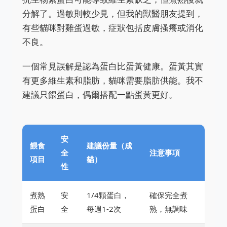
分解了。過敏則較少見，但我的獸醫朋友提到，
有些貓咪對雞蛋過敏，症狀包括皮膚搔癢或消化
不良。
一個常見誤解是認為蛋白比蛋黃健康。蛋黃其實
有更多維生素和脂肪，貓咪需要脂肪供能。我不
建議只餵蛋白，偶爾搭配一點蛋黃更好。
安
餵食
建議份量（成
全
注意事項
項目
貓）
性
煮熟
安
1/4顆蛋白，
確保完全煮
蛋白
全
每週1-2次
熟，無調味