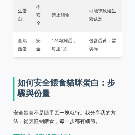
不
生蛋
可能導致維生
安
禁止餵食
白
素缺乏
全
全熟
安
1/4顆雞蛋，
包含蛋黃，需
雞蛋
全
每週1次
切碎
如何安全餵食貓咪蛋白：步
驟與份量
安全餵食不是隨手丟一塊就行。我分享我的方
法，從烹飪到餵食，每一步都有細節。