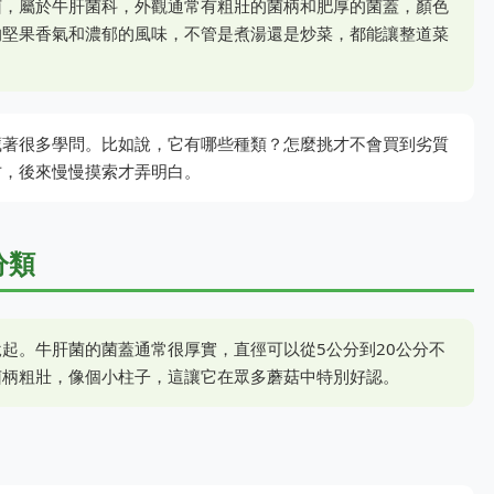
菌，屬於牛肝菌科，外觀通常有粗壯的菌柄和肥厚的菌蓋，顏色
的堅果香氣和濃郁的風味，不管是煮湯還是炒菜，都能讓整道菜
藏著很多學問。比如說，它有哪些種類？怎麼挑才不會買到劣質
方，後來慢慢摸索才弄明白。
分類
起。牛肝菌的菌蓋通常很厚實，直徑可以從5公分到20公分不
菌柄粗壯，像個小柱子，這讓它在眾多蘑菇中特別好認。