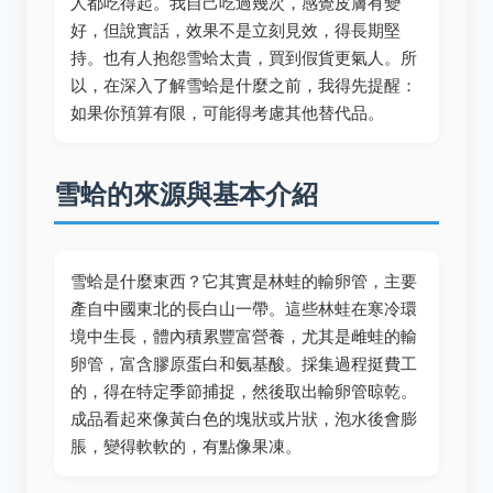
人都吃得起。我自己吃過幾次，感覺皮膚有變
好，但說實話，效果不是立刻見效，得長期堅
持。也有人抱怨雪蛤太貴，買到假貨更氣人。所
以，在深入了解雪蛤是什麼之前，我得先提醒：
如果你預算有限，可能得考慮其他替代品。
雪蛤的來源與基本介紹
雪蛤是什麼東西？它其實是林蛙的輸卵管，主要
產自中國東北的長白山一帶。這些林蛙在寒冷環
境中生長，體內積累豐富營養，尤其是雌蛙的輸
卵管，富含膠原蛋白和氨基酸。採集過程挺費工
的，得在特定季節捕捉，然後取出輸卵管晾乾。
成品看起來像黃白色的塊狀或片狀，泡水後會膨
脹，變得軟軟的，有點像果凍。