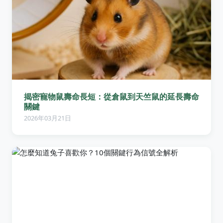
揭密寵物鼠壽命長短：從倉鼠到天竺鼠的延長壽命
關鍵
2026年03月21日