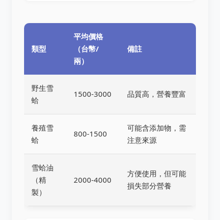
平均價格
類型
（台幣/
備註
兩）
野生雪
1500-3000
品質高，營養豐富
蛤
養殖雪
可能含添加物，需
800-1500
蛤
注意來源
雪蛤油
方便使用，但可能
（精
2000-4000
損失部分營養
製）