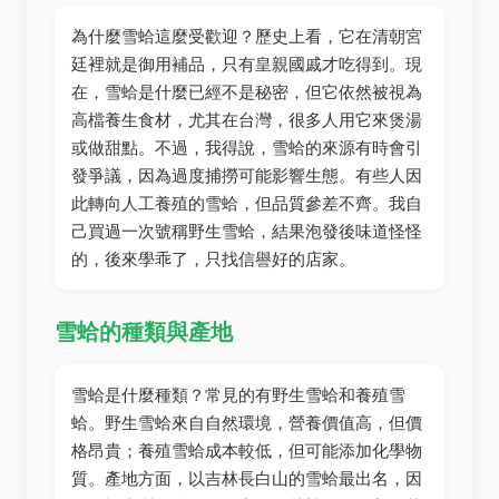
為什麼雪蛤這麼受歡迎？歷史上看，它在清朝宮
廷裡就是御用補品，只有皇親國戚才吃得到。現
在，雪蛤是什麼已經不是秘密，但它依然被視為
高檔養生食材，尤其在台灣，很多人用它來煲湯
或做甜點。不過，我得說，雪蛤的來源有時會引
發爭議，因為過度捕撈可能影響生態。有些人因
此轉向人工養殖的雪蛤，但品質參差不齊。我自
己買過一次號稱野生雪蛤，結果泡發後味道怪怪
的，後來學乖了，只找信譽好的店家。
雪蛤的種類與產地
雪蛤是什麼種類？常見的有野生雪蛤和養殖雪
蛤。野生雪蛤來自自然環境，營養價值高，但價
格昂貴；養殖雪蛤成本較低，但可能添加化學物
質。產地方面，以吉林長白山的雪蛤最出名，因