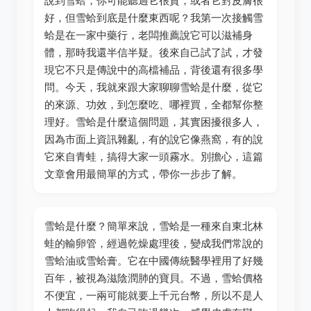
說到雪蛤，你可能聽過它很貴，或者它對皮膚很
好，但雪蛤到底是什麼東西呢？我第一次接觸雪
蛤是在一家中藥行，老闆推薦說它可以滋補身
體，那時我還半信半疑。後來自己試了試，才發
現它不只是傳說中的高檔補品，背後還有很多學
問。今天，我就來跟大家聊聊雪蛤是什麼，從它
的來源、功效，到怎麼吃、哪裡買，全都幫你整
理好。雪蛤是什麼這個問題，其實困擾很多人，
因為市面上資訊雜亂，有的說它像燕窩，有的說
它來自青蛙，搞得大家一頭霧水。別擔心，這篇
文章會用最簡單的方式，帶你一步步了解。
雪蛤是什麼？簡單來說，雪蛤是一種來自東北林
蛙的輸卵管，經過乾燥處理後，變成我們常說的
雪蛤油或雪蛤膏。它在中國傳統醫學裡用了好幾
百年，被視為滋陰潤肺的寶貝。不過，雪蛤價格
不便宜，一兩可能就要上千元台幣，所以不是人