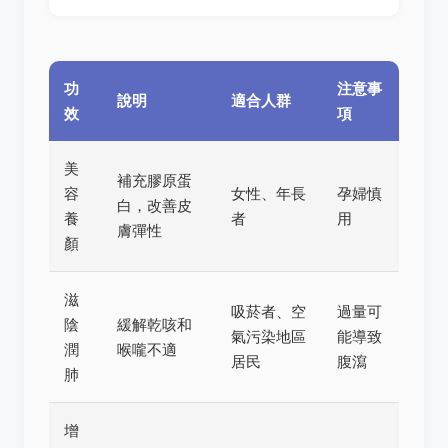
功
注意事
說明
適合人群
效
項
美
補充膠原蛋
容
女性、年長
孕婦慎
白，改善皮
養
者
用
膚彈性
顏
滋
吸菸者、空
過量可
陰
緩解乾咳和
氣污染地區
能導致
潤
喉嚨不適
居民
腹瀉
肺
增