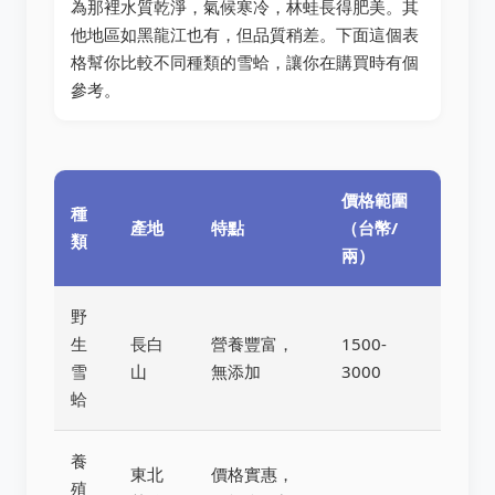
為那裡水質乾淨，氣候寒冷，林蛙長得肥美。其
他地區如黑龍江也有，但品質稍差。下面這個表
格幫你比較不同種類的雪蛤，讓你在購買時有個
參考。
價格範圍
種
產地
特點
（台幣/
類
兩）
野
生
長白
營養豐富，
1500-
雪
山
無添加
3000
蛤
養
東北
價格實惠，
殖