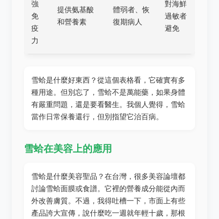
強
對海鮮
提供氨基酸
體弱者、恢
免
過敏者
和營養素
復期病人
疫
避免
力
雪蛤是什麼好東西？從這個表格看，它確實有多
種用途。但別忘了，雪蛤不是萬能藥，如果身體
有嚴重問題，還是要看醫生。我個人覺得，雪蛤
當作日常保養還行，但別指望它治百病。
雪蛤在美容上的應用
雪蛤是什麼美容聖品？在台灣，很多美容論壇都
討論雪蛤面膜或食譜。它裡的營養成分能從內而
外改善膚質。不過，我得吐槽一下，市面上有些
產品誇大宣傳，說什麼吃一週就年輕十歲，那根