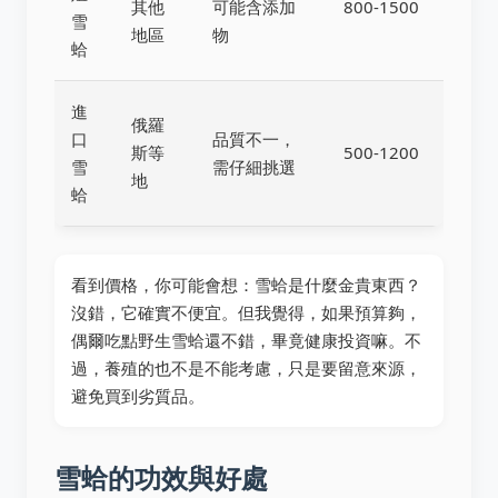
其他
可能含添加
800-1500
雪
地區
物
蛤
進
俄羅
口
品質不一，
斯等
500-1200
雪
需仔細挑選
地
蛤
看到價格，你可能會想：雪蛤是什麼金貴東西？
沒錯，它確實不便宜。但我覺得，如果預算夠，
偶爾吃點野生雪蛤還不錯，畢竟健康投資嘛。不
過，養殖的也不是不能考慮，只是要留意來源，
避免買到劣質品。
雪蛤的功效與好處