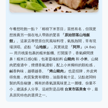
午餐想吃飽一點？「榕樹下米苔目」當然有名，但我更
想推薦另一個在地人帶路的驚喜
「原始部落山地飯
館」
。這家店專營原住民風味料理，氣氛熱鬧，常有現
場演唱。必點
「山地飯」
，其實就是
「阿拜」
(A Bai)
— 用月桃葉包裹的糯米飯糰。打開葉子，香氣瞬間撲
鼻！糯米口感Q黏，包著靈魂餡料
山豬肉
和
小米
。山豬
肉肥瘦適中，煙燻香氣濃郁，配上小米獨特的顆粒感，
鹹香夠味，越嚼越香。
「烤山豬肉」
也是招牌，外皮烤
得焦脆，肉質紮實有嚼勁，油脂香氣十足。沾點老闆特
製的馬告椒鹽，獨有的香氣讓風味更上一層樓。份量不
小，建議多人分享。這絕對是品嚐
台東市區美食
中，最
具原民特色的選擇之一。