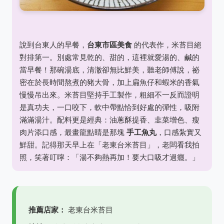
說到台東人的早餐，
台東市區美食
的代表作，米苔目絕
對排第一。別處常見乾的、甜的，這裡就愛湯的、鹹的
當早餐！那碗湯底，清澈卻無比鮮美，聽老師傅說，祕
密在於長時間熬煮的豬大骨，加上扁魚仔和蝦米的香氣
慢慢吊出來。米苔目堅持手工製作，粗細不一反而證明
是真功夫，一口咬下，軟中帶點恰到好處的彈性，吸附
滿滿湯汁。配料更是經典：油蔥酥提香、韭菜增色、瘦
肉片添口感，最畫龍點睛是那塊
手工魚丸
，口感紮實又
鮮甜。記得那天早上在「老東台米苔目」，老闆看我拍
照，笑著叮嚀：「湯不夠熱再加！要大口吸才過癮。」
推薦店家：
老東台米苔目