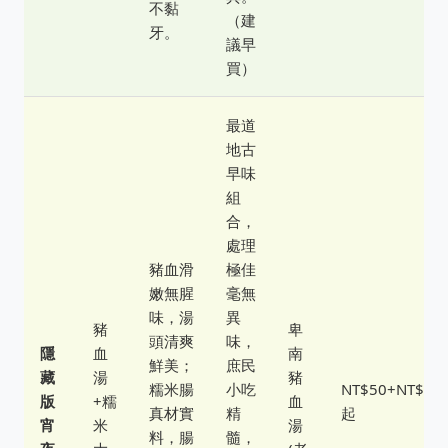
不黏
（建
牙。
議早
買）
最道
地古
早味
組
合，
處理
豬血滑
極佳
嫩無腥
毫無
味，湯
異
豬
卑
頭清爽
味，
隱
血
南
鮮美；
庶民
藏
湯
豬
糯米腸
小吃
NT$50+NT$60
版
+糯
血
真材實
精
起
宵
米
湯
料，腸
髓，