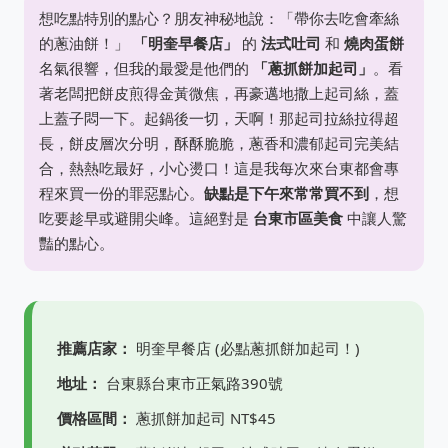
想吃點特別的點心？朋友神秘地說：「帶你去吃會牽絲
的蔥油餅！」
「明奎早餐店」
的
法式吐司
和
燒肉蛋餅
名氣很響，但我的最愛是他們的
「蔥抓餅加起司」
。看
著老闆把餅皮煎得金黃微焦，再豪邁地撒上起司絲，蓋
上蓋子悶一下。起鍋後一切，天啊！那起司拉絲拉得超
長，餅皮層次分明，酥酥脆脆，蔥香和濃郁起司完美結
合，熱熱吃最好，小心燙口！這是我每次來台東都會專
程來買一份的罪惡點心。
缺點是下午來常常買不到
，想
吃要趁早或避開尖峰。這絕對是
台東市區美食
中讓人驚
豔的點心。
推薦店家：
明奎早餐店 (必點蔥抓餅加起司！)
地址：
台東縣台東市正氣路390號
價格區間：
蔥抓餅加起司 NT$45