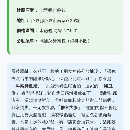
推薦店家：
七里香水煎包
地址：
台東縣台東市南京路25號
價格區間：
水煎包 每顆 NT$17
必點菜單：
高麗菜豬肉包（經典不敗）
最後壓軸，來點不一樣的！朋友神秘兮兮地說：「帶你
去吃台東的隱藏版點心，保證台北吃不到！」原來是
「卑南豬血湯」
！別聽到豬血就害怕，這家的
「豬血
湯」
處理得極好，豬血塊口感滑嫩像布丁，一點腥味都
沒有。湯頭清澈鮮美，帶點薑絲和酸菜的微辛與鹹香，
非常清爽。一定要加點
「糯米大腸」
！他們的糯米腸是
真正用豬大腸灌製，腸衣帶點嚼勁，裡面包著飽滿紮
實、香氣十足的糯米飯（有些店家會加花生），沾甜辣
醬或醬油膏吃，古早味十足，超級滿足！這組合是許多