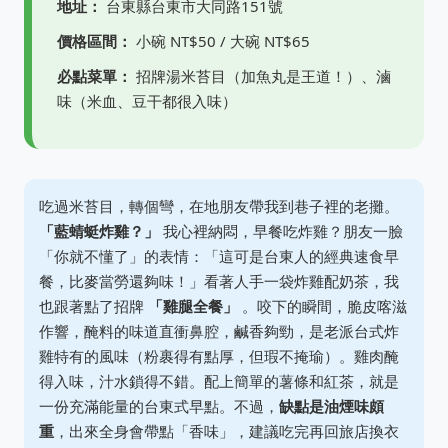
地址：
台東縣台東市大同路151號
價格區間：
小碗 NT$50 / 大碗 NT$65
必點菜單：
招牌湯米苔目（加魚丸是王道！）、滷
味（米血、豆干都很入味）
吃過米苔目，轉個彎，在地朋友帶我到巷子裡的老攤。
「藍蜻蜓炸雞？」
我心裡納悶，早餐吃炸雞？朋友一臉
「你就不懂了」的表情：「這可是台東人的經典速食早
餐，比麥當勞還夠味！」看著人手一袋炸雞配奶茶，我
也跟著點了招牌
「雞腿全餐」
。咬下的瞬間，脆皮喀滋
作響，醃料的味道直衝鼻腔，鹹香夠勁，是老派台式炸
雞特有的風味（粉裹得有點厚，但瑕不掩瑜）。雞肉醃
得入味，汁水鎖得不錯。配上簡單的薯條和紅茶，就是
一份充滿能量的台東式早點。不過，
缺點是油煙味頗
重
，出來全身會帶點「香味」，建議吃完再回旅店換衣