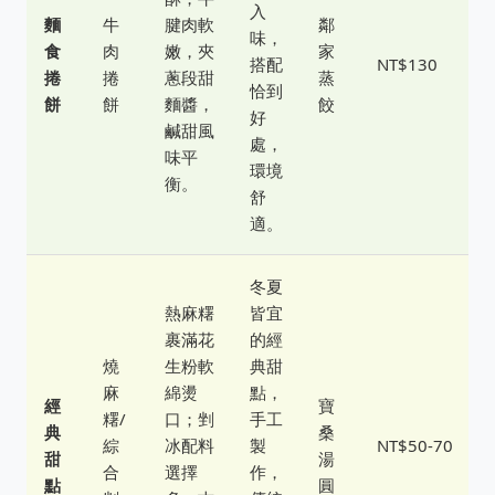
入
麵
牛
腱肉軟
鄰
味，
食
肉
嫩，夾
家
搭配
NT$130
捲
捲
蔥段甜
蒸
恰到
餅
餅
麵醬，
餃
好
鹹甜風
處，
味平
環境
衡。
舒
適。
冬夏
熱麻糬
皆宜
裹滿花
的經
燒
生粉軟
典甜
麻
綿燙
點，
經
寶
糬/
口；剉
手工
典
桑
綜
冰配料
製
NT$50-70
甜
湯
合
選擇
作，
點
圓