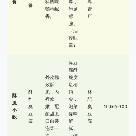
食
料風味
厚，
專
餐
獨特鹹
飽足
賣
香。
感
店
強。
（油
煙味
重）
臭豆
腐酥
外皮極
脆度
致酥
堪稱
酥
脆，內
頂
林
酥
炸
裡軟
尖，
記
脆
臭
嫩，配
泡菜
臭
NT$65-100
小
豆
酸甜脆
提味
豆
吃
腐
口自製
解
腐
泡菜一
膩。
流。
（價