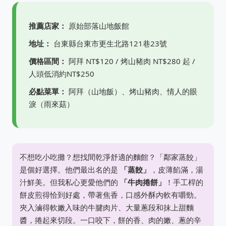
推薦店家：
原始部落山地飯館
地址：
台東縣台東市更生北路121巷23號
價格區間：
阿拜 NT$120 / 烤山豬肉 NT$280 起 /
人頭低消約NT$250
必點菜單：
阿拜（山地飯）、烤山豬肉、情人的眼
淚（雨來菇）
不想吃小吃攤？想找間乾淨舒適的麵館？「鄰家蒸餃」
是個好選擇。他們最出名的是
「蒸餃」
，皮薄餡滿，湯
汁鮮美。但我私心更愛他們的
「牛肉捲餅」
！手工桿的
餅皮煎得恰到好處，帶著焦香，口感外酥內軟有嚼勁。
夾入滷得軟嫩入味的牛腱肉片、大量蔥段和抹上甜麵
醬，捲起來切段。一口咬下，餅的香、肉的嫩、蔥的辛