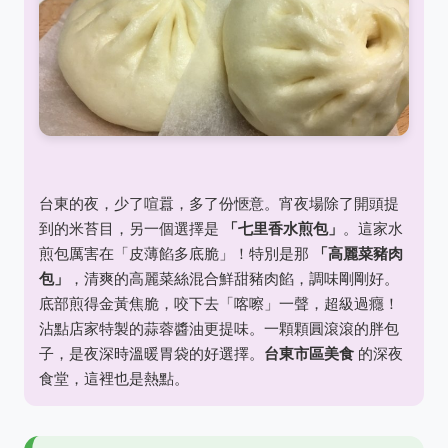
台東的夜，少了喧囂，多了份愜意。宵夜場除了開頭提
到的米苔目，另一個選擇是
「七里香水煎包」
。這家水
煎包厲害在「皮薄餡多底脆」！特別是那
「高麗菜豬肉
包」
，清爽的高麗菜絲混合鮮甜豬肉餡，調味剛剛好。
底部煎得金黃焦脆，咬下去「喀嚓」一聲，超級過癮！
沾點店家特製的蒜蓉醬油更提味。一顆顆圓滾滾的胖包
子，是夜深時溫暖胃袋的好選擇。
台東市區美食
的深夜
食堂，這裡也是熱點。