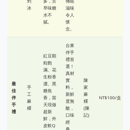
剉
多，古
傳統
冰
早味糖
滋味
水不
令人
膩。
懷
念。
台東
伴手
紅豆顆
禮首
粒飽
選！
滿、花
真材
生粉香
實
陳
最
濃、黑
手
料，
家
佳
糖焦
工
新鮮
麻
伴
香，當
NT$100/盒
麻
度無
糬
手
天現做
糬
敵，
(陳
禮
超新
口味
記)
鮮，外
經
皮軟Q
典。