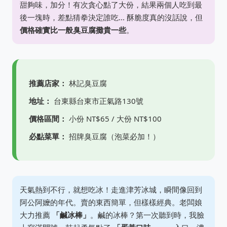
甜夠味，加分！有次貪心點了大份，結果兩個人吃到最
後一塊時，差點猜拳決定誰吃... 酥脆度真的沒話說，但
價格確實比一般臭豆腐攤貴一些
。
推薦店家：
林記臭豆腐
地址：
台東縣台東市正氣路130號
價格區間：
小份 NT$65 / 大份 NT$100
必點菜單：
招牌臭豆腐（泡菜必加！）
天氣熱到不行，就想吃冰！走進津芳冰城，瞬間像回到
阿公阿嬤的年代。賣的東西簡單，但樣樣經典。老闆娘
大力推薦
「鹹冰棒」
。鹹的冰棒？第一次聽到時，我臉