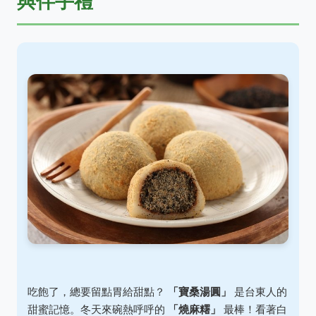
與伴手禮
吃飽了，總要留點胃給甜點？
「寶桑湯圓」
是台東人的
甜蜜記憶。冬天來碗熱呼呼的
「燒麻糬」
最棒！看著白