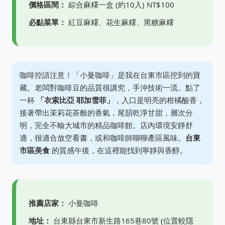
價格區間：
綜合麻糬一盒 (約10入) NT$100
必點菜單：
紅豆麻糬、花生麻糬、黑糖麻糬
咖啡控請注意！「小曼咖啡」是我在台東市區挖到的寶
藏。老闆對咖啡豆的品質很講究，手沖技術一流。點了
一杯
「衣索比亞 耶加雪菲」
，入口是明亮的柑橘酸香，
接著帶出茉莉花茶般的香氣，尾韻乾淨甘甜，層次分
明，完全不輸大城市的精品咖啡館。店內環境安靜舒
適，很適合放空看書，或和咖啡師聊聊產區風味。
台東
市區美食
的質感午後，在這裡能找到寧靜與香醇。
推薦店家：
小曼咖啡
地址：
台東縣台東市新生路165巷80號 (位置較隱