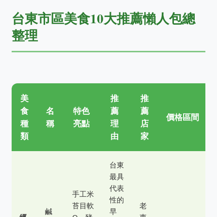
台東市區美食10大推薦懶人包總
整理
美
推
推
食
名
特色
薦
薦
價格區間
種
稱
亮點
理
店
類
由
家
台東
最具
代表
手工米
性的
苔目軟
老
鹹
早