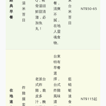
經
Q，豬
東
湯
餐，
典
骨湯頭
台
米
清爽
NT$50-65
早
鮮甜清
米
苔
不
餐
澈，必
苔
目
膩，
加魚
目
在地
丸！
人靈
魂食
物。
台東
特有
早餐
選
老派台
擇，
藍
式炸
台式
蜻
炸
在
雞，脆
炸雞
蜓
雞
地
皮多
風味
速
腿
NT$115起
速
汁，醃
濃
食
套