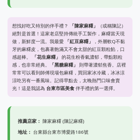
想找好吃又特別的伴手禮？
「陳家麻糬」
（或稱陳記）
絕對是首選！這家老店堅持傳統手工製作，麻糬當天現
做，新鮮度一流。我最愛
「紅豆麻糬」
，外層軟Q不黏
牙的麻糬皮，包裹著飽滿又不會太甜的紅豆顆粒餡，口
感超棒。
「花生麻糬」
的花生粉香氣濃郁，帶點顆粒
感，也非常經典。
「黑糖麻糬」
則帶著濃郁焦香。店裡
常常可以看到師傅現場包麻糬，買回家冰冷藏，冰冰涼
涼吃另有一番風味。記得早點去，太晚熱門口味會賣
光！這是我認為
台東市區美食
伴手禮的第一選擇。
推薦店家：
陳家麻糬 (陳記麻糬)
地址：
台東縣台東市博愛路186號