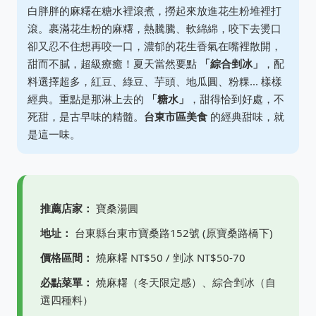
白胖胖的麻糬在糖水裡滾煮，撈起來放進花生粉堆裡打
滾。裹滿花生粉的麻糬，熱騰騰、軟綿綿，咬下去燙口
卻又忍不住想再咬一口，濃郁的花生香氣在嘴裡散開，
甜而不膩，超級療癒！夏天當然要點
「綜合剉冰」
，配
料選擇超多，紅豆、綠豆、芋頭、地瓜圓、粉粿... 樣樣
經典。重點是那淋上去的
「糖水」
，甜得恰到好處，不
死甜，是古早味的精髓。
台東市區美食
的經典甜味，就
是這一味。
推薦店家：
寶桑湯圓
地址：
台東縣台東市寶桑路152號 (原寶桑路橋下)
價格區間：
燒麻糬 NT$50 / 剉冰 NT$50-70
必點菜單：
燒麻糬（冬天限定感）、綜合剉冰（自
選四種料）