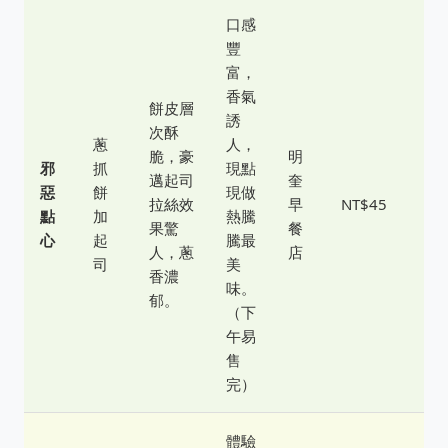
口感
豐
富，
香氣
餅皮層
誘
次酥
蔥
人，
脆，豪
明
邪
抓
現點
邁起司
奎
惡
餅
現做
拉絲效
早
NT$45
點
加
熱騰
果驚
餐
心
起
騰最
人，蔥
店
司
美
香濃
味。
郁。
（下
午易
售
完）
體驗