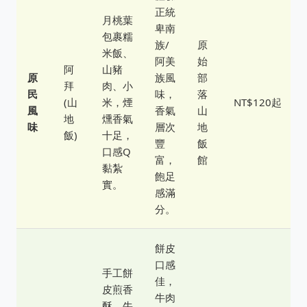
正統
月桃葉
卑南
包裹糯
族/
原
米飯、
阿美
始
阿
山豬
原
族風
部
拜
肉、小
民
味，
落
(山
米，煙
NT$120起
風
香氣
山
地
燻香氣
味
層次
地
飯)
十足，
豐
飯
口感Q
富，
館
黏紮
飽足
實。
感滿
分。
餅皮
口感
手工餅
佳，
皮煎香
牛肉
酥，牛