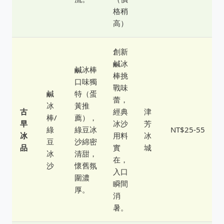
格稍
高）
創新
鹹冰
鹹冰棒
棒挑
口味獨
戰味
鹹
特（蛋
蕾，
冰
黃推
古
經典
津
棒/
薦），
早
冰沙
芳
綠
綠豆冰
NT$25-55
冰
用料
冰
豆
沙綿密
品
實
城
冰
清甜，
在，
沙
懷舊氛
入口
圍濃
瞬間
厚。
消
暑。