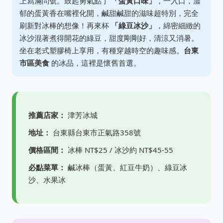
上寫滿問號。鼓起勇氣點了
「蛋黃口味」
，一入口，濃
郁的蛋黃香在嘴裡化開，鹹甜鹹甜的滋味超特別，完全
刷新對冰棒的想像！再來杯
「綠豆冰沙」
，綿密細緻的
冰沙混著煮得開花的綠豆，甜度剛剛好，清涼又消暑。
坐在老式塑膠椅上享用，有種穿越時空的趣味感。
台東
市區美食
的冰品，這裡是懷舊首選。
推薦店家：
津芳冰城
地址：
台東縣台東市正氣路358號
價格區間：
冰棒 NT$25 / 冰沙約 NT$45-55
必點菜單：
鹹冰棒（蛋黃、紅豆牛奶）、綠豆冰
沙、水果冰