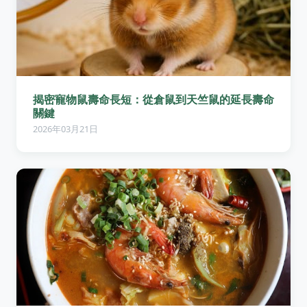
揭密寵物鼠壽命長短：從倉鼠到天竺鼠的延長壽命
關鍵
2026年03月21日