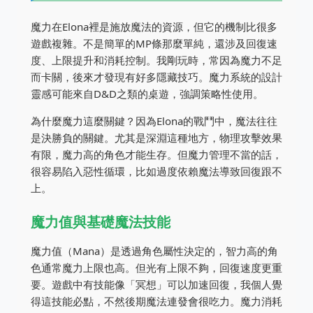
魔力在Elona裡是施放魔法的資源，但它的機制比很多
遊戲複雜。不是簡單的MP條那麼單純，還涉及回復速
度、上限提升和消耗控制。我剛玩時，常因為魔力不足
而卡關，後來才發現有好多隱藏技巧。魔力系統的設計
靈感可能來自D&D之類的桌遊，強調策略性使用。
為什麼魔力這麼關鍵？因為Elona的戰鬥中，魔法往往
是決勝負的關鍵。尤其是深淵這種地方，物理攻擊效果
有限，魔力高的角色才能生存。但魔力管理不當的話，
很容易陷入惡性循環，比如過度依賴魔法導致回復跟不
上。
魔力值與基礎魔法技能
魔力值（Mana）是透過角色屬性決定的，智力高的角
色通常魔力上限也高。但光有上限不夠，回復速度更重
要。遊戲中有技能像「冥想」可以加速回復，我個人覺
得這技能必點，不然後期魔法連發會很吃力。魔力消耗