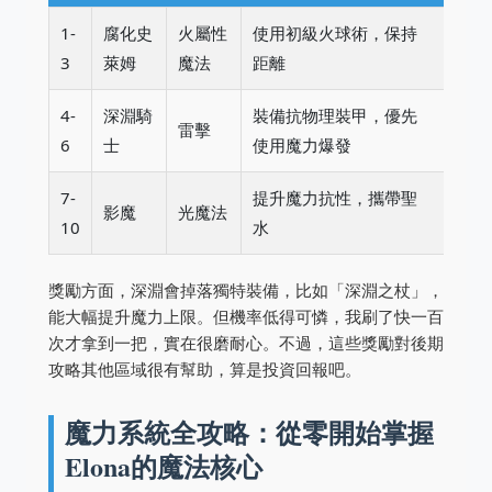
1-
腐化史
火屬性
使用初級火球術，保持
3
萊姆
魔法
距離
4-
深淵騎
裝備抗物理裝甲，優先
雷擊
6
士
使用魔力爆發
7-
提升魔力抗性，攜帶聖
影魔
光魔法
10
水
獎勵方面，深淵會掉落獨特裝備，比如「深淵之杖」，
能大幅提升魔力上限。但機率低得可憐，我刷了快一百
次才拿到一把，實在很磨耐心。不過，這些獎勵對後期
攻略其他區域很有幫助，算是投資回報吧。
魔力系統全攻略：從零開始掌握
Elona的魔法核心