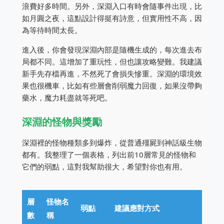
浪費好多時間。另外，深淵入口有時會隨事件出現，比
如月圓之夜，這點設計得挺有詩意，但實用性不高，因
為等待時間太長。
進入後，你會發現深淵內部是隨機生成的，每次進去布
局都不同。這增加了重玩性，但也讓攻略變難。我建議
新手先存檔再進，不然死了會損失慘重。深淵的環境效
果也很機車，比如有些層會削弱魔力回復，如果沒帶夠
藥水，魔力耗盡就等死吧。
深淵的怪物與獎勵
深淵裡的怪物種類多到爆炸，從普通殭屍到神話級生物
都有。我整理了一個表格，列出前10層常見的怪物和
它們的弱點，這對我幫助很大，希望對你也有用。
層
怪物名
弱點
建議應對方式
數
稱