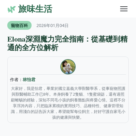
🌿
旅味生活
寵物百科
2026年01月04日
Elona深淵魔力完全指南：從基礎到精
通的全方位解析
作者：
林怡君
大家好，我是怡君，畢業於國立嘉義大學獸醫學系，從事寵物照護
與獸醫輔助工作已8年。本身飼養了2隻貓、1隻蜜袋鼯，還有過照
顧蜥蜴的經驗，深知不同毛小孩的飼養難點與疼愛心情。這裡不分
享浮誇內容，只把臨床累積的實用技巧、品種特性、健康管理知
識，用淺白的話告訴大家，希望能幫每位飼主，好好守護自家毛小
孩的健康與快樂。