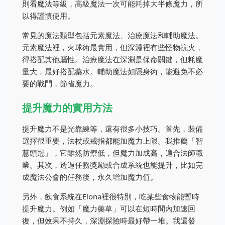
則看魔法等級，高級魔法一次可能耗掉大半條魔力，所
以得謹慎使用。
常見的魔法類型包括元素魔法、治療魔法和輔助魔法。
元素魔法裡，火球術最實用，但深淵裡有些怪物抗火，
得搭配其他屬性。治療魔法在深淵是保命關鍵，但耗魔
量大，最好搭配藥水。輔助魔法如隱身術，能避免不必
要的戰鬥，節省魔力。
提升魔力的實用方法
提升魔力不是光靠練等，還有很多小技巧。首先，裝備
選擇很重要，法杖或戒指都能加魔力上限。我推薦「智
慧頭冠」，它雖然防禦低，但魔力加成高，適合法師職
業。其次，透過任務獎勵或合成系統也能提升，比如完
成魔法公會的任務後，永久增加魔力值。
另外，飲食系統在Elona裡很特別，吃某些食物能暫時
提升魔力。例如「魔力藥草」可以在短時間內加速回
復，但效果不持久，深淵探險時最好帶一堆。我還發