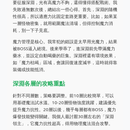
要征服深淵，光有高魔力不夠，還得懂得搭配戰術。我
失敗過無數次後，總結出一些心得。首先，深淵的隨機
性很高，所以適應力比固定套路更重要。比如，如果某
一層怪物密集，就用範圍魔法清場，但得控制魔力消
耗，別一下子見底。
魔力管理是核心。我常犯的錯誤是太早用光魔力，結果
被BOSS逼入絕境。後來學乖了，進深淵前先帶滿魔力
藥水，並設定自動喝藥的巨集。深淵裡還有環境效果，
如「魔力枯竭」區域，會讓回復速度減半，這時就得靠
裝備或技能抵消。
深淵各層的攻略重點
針對不同層數，策略要調整。前10層比較簡單，可以
用基礎魔法試水溫。10-20層怪物強度跳躍，建議優先
提升魔力抗性。20層以後，幾乎每層都有BOSS，魔力
爆發技能變得關鍵。我個人最討厭30層左右的「深淵
領主」，它魔力抗性超高，得用物理魔法混合攻擊。