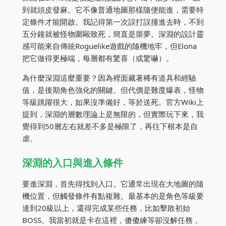
到就頭皮發麻。它不像普通地圖那樣隨便能進，需要特
定條件才能開啟。我記得第一次誤打誤撞進去時，不到
五分鐘就被怪物圍毆致死，簡直是噩夢。深淵的設計靈
感可能來自傳統Roguelike遊戲的隨機地牢，但Elona
把它做得更極端，每層都有驚喜（或驚嚇）。
為什麼深淵這麼重要？因為裡面藏著稀有道具和經驗
值，是後期角色強化的關鍵。但代價是難度爆表，怪物
等級跳躍很大，如果沒準備好，等於送死。官方Wiki上
提到，深淵的層數理論上是無限的，但實際玩下來，我
覺得到50層左右就差不多是極限了，再往下根本是自
虐。
深淵的入口與進入條件
要進深淵，首先得找到入口。它通常出現在大地圖的隨
機位置，但觸發條件有點複雜。最基本的是角色等級要
達到20級以上，還得完成某些任務，比如擊敗初始
BOSS。我當初就是卡在這裡，傻傻練等卻沒解任務，