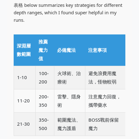
表格 below summarizes key strategies for different
depth ranges, which I found super helpful in my
runs.
推薦
深淵層
魔力
必備魔法
注意事項
數範圍
值
100-
火球術、治
避免浪費用魔
1-10
200
療術
法，怪物較弱
200-
雷擊、隱身
注意魔力回復，
11-20
350
術
攜帶藥水
350-
範圍魔法、
BOSS戰前保留
21-30
500
魔力護盾
魔力