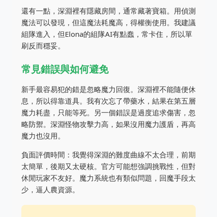
還有一點，深淵裡有隱藏房間，通常藏著寶箱。用偵測
魔法可以發現，但這魔法耗魔高，得權衡使用。我建議
組隊進入，但Elona的組隊AI有點蠢，常卡住，所以單
刷反而穩妥。
常見錯誤與如何避免
新手最容易犯的錯是忽略魔力回復。深淵裡不能隨便休
息，所以得靠道具。我有次忘了帶藥水，結果在第五層
魔力耗盡，只能等死。另一個錯誤是過度追求傷害，忽
略防禦。深淵怪物攻擊力高，如果沒用魔力護盾，再高
魔力也沒用。
負面評價時間：我覺得深淵的難度曲線不太合理，前期
太簡單，後期又太硬核。官方可能想強調挑戰性，但對
休閒玩家不友好。魔力系統也有類似問題，回魔手段太
少，逼人農資源。