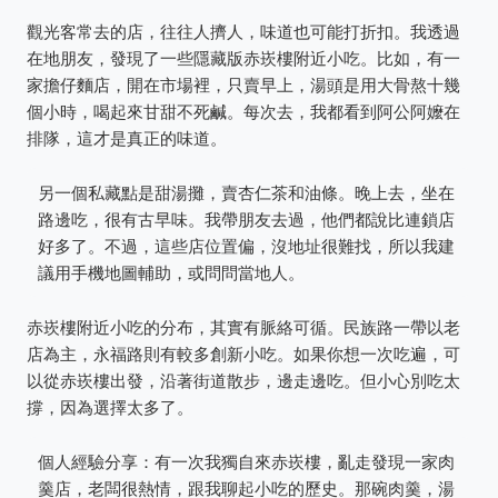
觀光客常去的店，往往人擠人，味道也可能打折扣。我透過
在地朋友，發現了一些隱藏版赤崁樓附近小吃。比如，有一
家擔仔麵店，開在市場裡，只賣早上，湯頭是用大骨熬十幾
個小時，喝起來甘甜不死鹹。每次去，我都看到阿公阿嬤在
排隊，這才是真正的味道。
另一個私藏點是甜湯攤，賣杏仁茶和油條。晚上去，坐在
路邊吃，很有古早味。我帶朋友去過，他們都說比連鎖店
好多了。不過，這些店位置偏，沒地址很難找，所以我建
議用手機地圖輔助，或問問當地人。
赤崁樓附近小吃的分布，其實有脈絡可循。民族路一帶以老
店為主，永福路則有較多創新小吃。如果你想一次吃遍，可
以從赤崁樓出發，沿著街道散步，邊走邊吃。但小心別吃太
撐，因為選擇太多了。
個人經驗分享：有一次我獨自來赤崁樓，亂走發現一家肉
羹店，老闆很熱情，跟我聊起小吃的歷史。那碗肉羹，湯