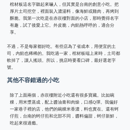
棺材板這名字聽起來嚇人，但其實是台南的創意小吃。把
厚片土司挖空，裡面裝入濃湯料，像海鮮或雞肉，再烤到
酥脆。我第一次吃是在赤崁樓對面的小店，那時覺得名字
有趣，試了後愛上它。外皮脆，內餡熱呼呼的，適合分
享。
不過，不是每家都好吃。有些店為了省成本，用便宜的土
司，內餡也稀稀的。我吃過一家，棺材板端上來時，土司都
軟掉了，讓人搖頭。所以，挑店時要看口碑，最好選老字
號。
其他不容錯過的小吃
除了上面兩個，赤崁樓附近小吃還有很多寶藏。比如碗
粿，用米漿蒸成，配上醬油膏和肉燥，口感Q彈。我偏好
一家巷子裡的店，他們的碗粿米香濃，料也實在。還有蚵
仔煎，台南的蚵仔煎和北部不同，醬料偏甜，蚵仔新鮮，
吃起來很過瘾。