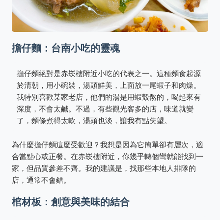
擔仔麵：台南小吃的靈魂
擔仔麵絕對是赤崁樓附近小吃的代表之一。這種麵食起源
於清朝，用小碗裝，湯頭鮮美，上面放一尾蝦子和肉燥。
我特別喜歡某家老店，他們的湯是用蝦殼熬的，喝起來有
深度，不會太鹹。不過，有些觀光客多的店，味道就變
了，麵條煮得太軟，湯頭也淡，讓我有點失望。
為什麼擔仔麵這麼受歡迎？我想是因為它簡單卻有層次，適
合當點心或正餐。在赤崁樓附近，你幾乎轉個彎就能找到一
家，但品質參差不齊。我的建議是，找那些本地人排隊的
店，通常不會錯。
棺材板：創意與美味的結合