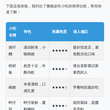
下面這個表格，我列出了幾種必吃小吃的簡單比較，幫你快
速了解：
小吃
特色
推薦程度
個人備註
名稱
擔仔
湯頭鮮美，小
最好找老店，避
★★★★★
麵
碗精緻
免觀光化口味
棺材
創意十足，外
適合喜歡嘗試新
★★★★☆
板
酥內軟
東西的人
米香濃郁，口
碗粿
★★★★☆
早餐時段最好吃
感扎實
蚵仔
蚵仔新鮮，醬
南部風味，甜醬
★★★★☆
煎
料獨特
是亮點