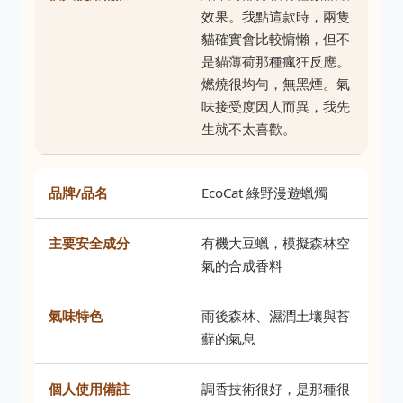
效果。我點這款時，兩隻
貓確實會比較慵懶，但不
是貓薄荷那種瘋狂反應。
燃燒很均勻，無黑煙。氣
味接受度因人而異，我先
生就不太喜歡。
EcoCat 綠野漫遊蠟燭
有機大豆蠟，模擬森林空
氣的合成香料
雨後森林、濕潤土壤與苔
蘚的氣息
調香技術很好，是那種很