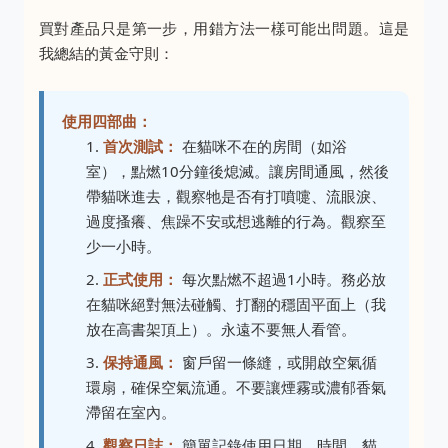
買對產品只是第一步，用錯方法一樣可能出問題。這是
我總結的黃金守則：
使用四部曲：
首次測試：
在貓咪不在的房間（如浴
室），點燃10分鐘後熄滅。讓房間通風，然後
帶貓咪進去，觀察牠是否有打噴嚏、流眼淚、
過度搔癢、焦躁不安或想逃離的行為。觀察至
少一小時。
正式使用：
每次點燃不超過1小時。務必放
在貓咪絕對無法碰觸、打翻的穩固平面上（我
放在高書架頂上）。永遠不要無人看管。
保持通風：
窗戶留一條縫，或開啟空氣循
環扇，確保空氣流通。不要讓煙霧或濃郁香氣
滯留在室內。
觀察日誌：
簡單記錄使用日期、時間、貓