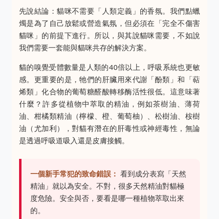
先說結論：貓咪不需要「人類定義」的香氛。我們點蠟
燭是為了自己放鬆或營造氣氛，但必須在「完全不傷害
貓咪」的前提下進行。所以，與其說貓咪需要，不如說
我們需要一套能與貓咪共存的解決方案。
貓的嗅覺受體數量是人類的40倍以上，呼吸系統也更敏
感。更重要的是，牠們的肝臟用來代謝「酚類」和「萜
烯類」化合物的葡萄糖醛酸轉移酶活性很低。這意味著
什麼？許多從植物中萃取的精油，例如茶樹油、薄荷
油、柑橘類精油（檸檬、橙、葡萄柚）、松樹油、桉樹
油（尤加利），對貓有潛在的肝毒性或神經毒性，無論
是透過呼吸道吸入還是皮膚接觸。
一個新手常犯的致命錯誤：
看到成分表寫「天然
精油」就以為安全。不對，很多天然精油對貓極
度危險。安全與否，要看是哪一種植物萃取出來
的。