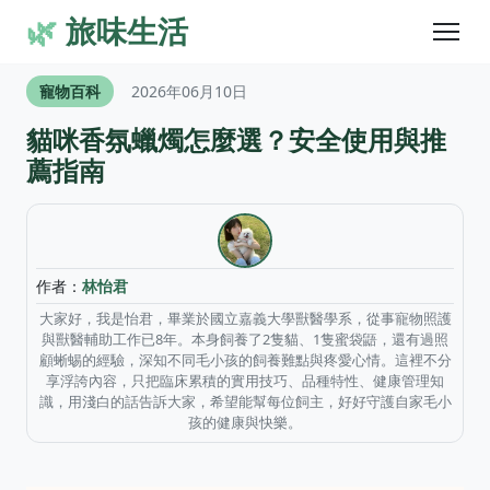
🌿
旅味生活
寵物百科
2026年06月10日
貓咪香氛蠟燭怎麼選？安全使用與推
薦指南
作者：
林怡君
大家好，我是怡君，畢業於國立嘉義大學獸醫學系，從事寵物照護
與獸醫輔助工作已8年。本身飼養了2隻貓、1隻蜜袋鼯，還有過照
顧蜥蜴的經驗，深知不同毛小孩的飼養難點與疼愛心情。這裡不分
享浮誇內容，只把臨床累積的實用技巧、品種特性、健康管理知
識，用淺白的話告訴大家，希望能幫每位飼主，好好守護自家毛小
孩的健康與快樂。