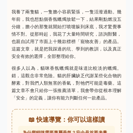
我養了兩隻貓，一隻膽小容易緊張，一隻活潑過動。幾
年前，我也想點個香氛蠟燭放鬆一下，結果剛點燃沒五
分鐘，膽小的那隻就開始打噴嚏躲到床底，我才驚覺事
情不對。從那時起，我花了大量時間研究，諮詢獸醫，
也親自試用了市面上十幾款標榜「寵物友善」的產品。
這篇文章，就是把我踩過的坑、學到的教訓，以及真正
安全有效的選擇，全部整理給你。
很多人以為，貓咪香氛蠟燭就是味道比較淡的蠟燭。
錯，這觀念非常危險。貓的肝臟缺乏代謝某些化合物的
酵素，對我們人類無害的香氣，對牠們可能是毒藥。這
篇文章不會只給你一張推薦清單，我會帶你從根本理解
「安全」的定義，讓你有能力判斷任何一款產品。
📖 快速導覽：你可以這樣讀
為什麼貓咪需要專屬香氛？安全是首要考量