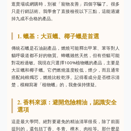
逛賣場或網購時，別被「寵物友善」四個字騙了。很多
只是行銷話術。我學會了直接檢視以下三點，這能過濾
掉九成不合格的產品。
1. 蠟基：大豆蠟、椰子蠟是首選
傳統石蠟是石油副產品，燃燒可能釋出甲苯、苯等對人
貓呼吸道都不好的物質。蜂蠟雖然天然，但有些貓可能
對花粉過敏。我現在只選擇100%植物蠟的產品，主要是
大豆蠟和椰子蠟。它們燃燒溫度較低，煙少，而且通常
搭配純棉燭芯，燃燒比較乾淨。記得看成分是否標示清
楚，模糊寫著「植物蠟」的，我會保持懷疑。
2. 香料來源：避開危險精油，認識安全
選項
這是最大學問。絕對要避免的精油清單很長，除了前面
提到的，還包括丁香、冬青、樺木、肉桂等。那什麼是