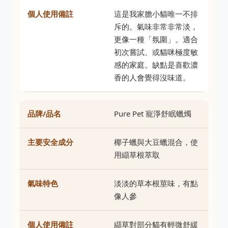
這是我家膽小貓唯一不排
斥的。氣味非常非常淡，
更像一種「氛圍」。適合
初次嘗試、或貓咪極度敏
感的家庭。缺點是喜歡濃
香的人會覺得沒味道。
Pure Pet 寵淨舒眠蠟燭
椰子蠟與大豆蠟混合，使
用纈草根萃取
淡淡的草本根莖味，有點
像人參
纈草對部分貓有輕微舒緩