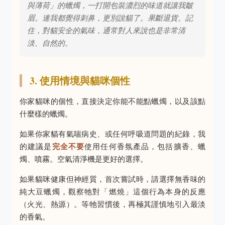
與薄荷」的蠟燭，一打開包裝濃烈的味道就讓我皺
眉。連我都覺得刺鼻，更別說貓了。果斷退貨。記
住，對貓安全的氣味，通常對人來說也是非常清
淡、自然的。
3. 使用情境與貓咪個性
你家貓咪的個性，直接決定你能不能點蠟燭，以及該點
什麼樣的蠟燭。
如果你家貓有氣喘病史、或任何呼吸道問題的紀錄，我
的建議是
完全不要
使用任何香氛產品，包括擴香、蠟
燭、噴霧。空氣清淨機是更好的選擇。
如果貓咪健康但神經質，首次嘗試時，請選擇無香味的
純大豆蠟燭，觀察牠對「燃燒」這個行為本身的反應
（火光、熱源）。等牠習慣後，再極其謹慎地引入最淡
的香氣。