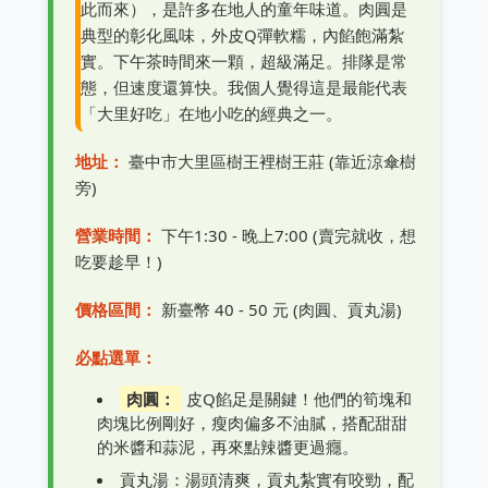
此而來），是許多在地人的童年味道。肉圓是
典型的彰化風味，外皮Q彈軟糯，內餡飽滿紮
實。下午茶時間來一顆，超級滿足。排隊是常
態，但速度還算快。我個人覺得這是最能代表
「大里好吃」在地小吃的經典之一。
地址：
臺中市大里區樹王裡樹王莊 (靠近涼傘樹
旁)
營業時間：
下午1:30 - 晚上7:00 (賣完就收，想
吃要趁早！)
價格區間：
新臺幣 40 - 50 元 (肉圓、貢丸湯)
必點選單：
肉圓：
皮Q餡足是關鍵！他們的筍塊和
肉塊比例剛好，瘦肉偏多不油膩，搭配甜甜
的米醬和蒜泥，再來點辣醬更過癮。
貢丸湯：湯頭清爽，貢丸紮實有咬勁，配