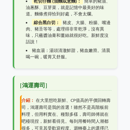
乾切仔麵 (油麵或意麵)：
簡單的豬油、
油蔥酥、豆芽菜，就是記憶中最美好的味
道。麵條煮得恰到好處，不會太爛。
綜合黑白切：
豬皮、大腸、粉腸、嘴邊
肉、豬舌等等，處理得非常乾淨，沒有異
味，只蘸醬油膏和薑絲就很好吃。新鮮度沒
話說！
豬血湯：湯頭清澈鮮甜，豬血嫩滑。清晨
喝一碗，暖胃又舒服。
[鴻運壽司]
介紹：
在大里想吃新鮮、CP值高的平價回轉壽
司，鴻運壽司是我的首選！雖然不是高階板前
料理，但用料實在、種類多樣，壽司師傅就在
吧檯現捏，新鮮看得見。每到用餐時間人潮都
很多，可見其受歡迎程度。迴轉臺上的選擇已