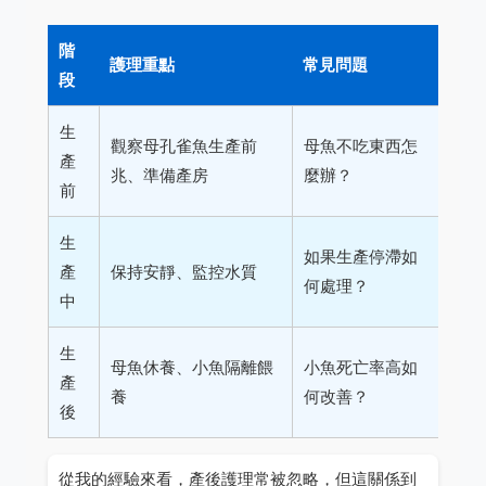
階
護理重點
常見問題
段
生
觀察母孔雀魚生產前
母魚不吃東西怎
產
兆、準備產房
麼辦？
前
生
如果生產停滯如
產
保持安靜、監控水質
何處理？
中
生
母魚休養、小魚隔離餵
小魚死亡率高如
產
養
何改善？
後
從我的經驗來看，產後護理常被忽略，但這關係到