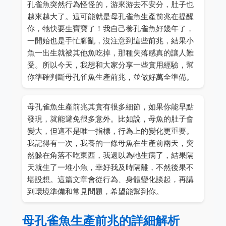
孔雀魚突然行為怪怪的，游來游去不安分，肚子也
越來越大了。這可能就是母孔雀魚生產前兆在提醒
你，牠快要生寶寶了！我自己養孔雀魚好幾年了，
一開始也是手忙腳亂，沒注意到這些前兆，結果小
魚一出生就被其他魚吃掉，那種失落感真的讓人難
受。所以今天，我想和大家分享一些實用經驗，幫
你準確判斷母孔雀魚生產前兆，並做好萬全準備。
母孔雀魚生產前兆其實有很多細節，如果你能早點
發現，就能避免很多意外。比如說，母魚的肚子會
變大，但這不是唯一指標，行為上的變化更重要。
我記得有一次，我養的一條母魚在生產前兩天，突
然躲在角落不吃東西，我還以為牠生病了，結果隔
天就生了一堆小魚，幸好我及時隔離，不然後果不
堪設想。這篇文章會從行為、身體變化談起，再講
到環境準備和常見問題，希望能幫到你。
母孔雀魚生產前兆的詳細解析