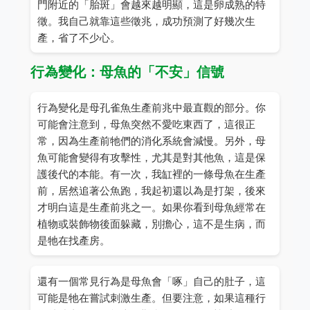
門附近的「胎斑」會越來越明顯，這是卵成熟的特
徵。我自己就靠這些徵兆，成功預測了好幾次生
產，省了不少心。
行為變化：母魚的「不安」信號
行為變化是母孔雀魚生產前兆中最直觀的部分。你
可能會注意到，母魚突然不愛吃東西了，這很正
常，因為生產前牠們的消化系統會減慢。另外，母
魚可能會變得有攻擊性，尤其是對其他魚，這是保
護後代的本能。有一次，我缸裡的一條母魚在生產
前，居然追著公魚跑，我起初還以為是打架，後來
才明白這是生產前兆之一。如果你看到母魚經常在
植物或裝飾物後面躲藏，別擔心，這不是生病，而
是牠在找產房。
還有一個常見行為是母魚會「啄」自己的肚子，這
可能是牠在嘗試刺激生產。但要注意，如果這種行