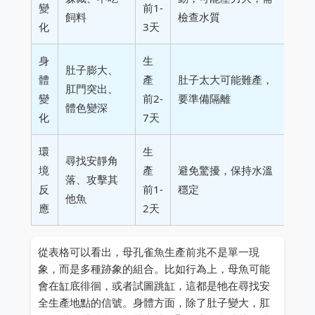
變
前1-
飼料
檢查水質
化
3天
身
生
肚子膨大、
體
產
肚子太大可能難產，
肛門突出、
變
前2-
要準備隔離
體色變深
化
7天
環
生
尋找安靜角
境
產
避免驚擾，保持水溫
落、攻擊其
反
前1-
穩定
他魚
應
2天
從表格可以看出，母孔雀魚生產前兆不是單一現
象，而是多種跡象的組合。比如行為上，母魚可能
會在缸底徘徊，或者試圖跳缸，這都是牠在尋找安
全生產地點的信號。身體方面，除了肚子變大，肛