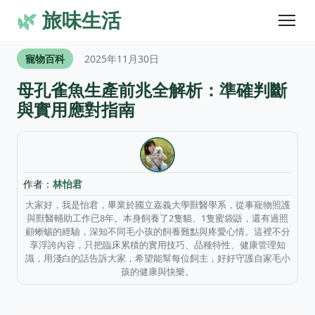
🌿
旅味生活
寵物百科
2025年11月30日
母孔雀魚生產前兆全解析：準確判斷
與實用應對指南
作者：
林怡君
大家好，我是怡君，畢業於國立嘉義大學獸醫學系，從事寵物照護
與獸醫輔助工作已8年。本身飼養了2隻貓、1隻蜜袋鼯，還有過照
顧蜥蜴的經驗，深知不同毛小孩的飼養難點與疼愛心情。這裡不分
享浮誇內容，只把臨床累積的實用技巧、品種特性、健康管理知
識，用淺白的話告訴大家，希望能幫每位飼主，好好守護自家毛小
孩的健康與快樂。