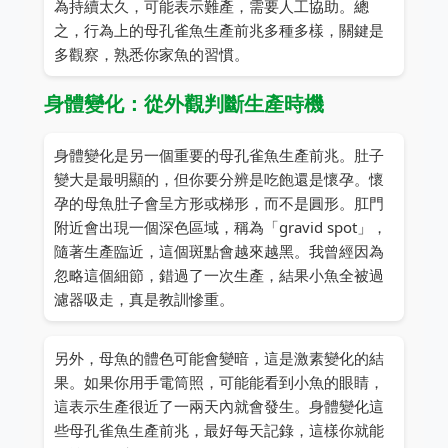
為持續太久，可能表示難產，需要人工協助。總
之，行為上的母孔雀魚生產前兆多種多樣，關鍵是
多觀察，熟悉你家魚的習慣。
身體變化：從外觀判斷生產時機
身體變化是另一個重要的母孔雀魚生產前兆。肚子
變大是最明顯的，但你要分辨是吃飽還是懷孕。懷
孕的母魚肚子會呈方形或梯形，而不是圓形。肛門
附近會出現一個深色區域，稱為「gravid spot」，
隨著生產臨近，這個斑點會越來越黑。我曾經因為
忽略這個細節，錯過了一次生產，結果小魚全被過
濾器吸走，真是教訓慘重。
另外，母魚的體色可能會變暗，這是激素變化的結
果。如果你用手電筒照，可能能看到小魚的眼睛，
這表示生產很近了一兩天內就會發生。身體變化這
些母孔雀魚生產前兆，最好每天記錄，這樣你就能