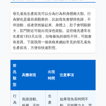
母孔雀魚生產前兆可以分為行為和身體兩大類。行
為變化是最容易觀察的，比如母魚會變得焦躁，不
停游動，或者突然躲起來。身體上，肚子會明顯膨
大，肛門附近可能出現深色斑點。這些徵兆通常在
生產前1到3天出現，但每條魚的個性不同，可能會
有差異。下面我用一個表格來總結常見的母孔雀魚
生產前兆，方便你快速對照。
前
兆
出現
具體表現
注意事項
類
時間
型
行
生
焦躁游動、
如果母魚長時間不
為
產
躲藏、不吃
動，可能壓力大，需