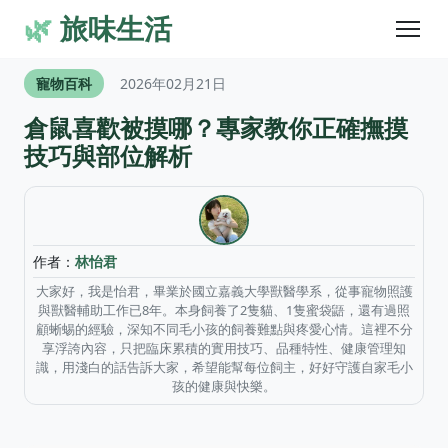
🌿
旅味生活
寵物百科
2026年02月21日
倉鼠喜歡被摸哪？專家教你正確撫摸
技巧與部位解析
作者：
林怡君
大家好，我是怡君，畢業於國立嘉義大學獸醫學系，從事寵物照護
與獸醫輔助工作已8年。本身飼養了2隻貓、1隻蜜袋鼯，還有過照
顧蜥蜴的經驗，深知不同毛小孩的飼養難點與疼愛心情。這裡不分
享浮誇內容，只把臨床累積的實用技巧、品種特性、健康管理知
識，用淺白的話告訴大家，希望能幫每位飼主，好好守護自家毛小
孩的健康與快樂。