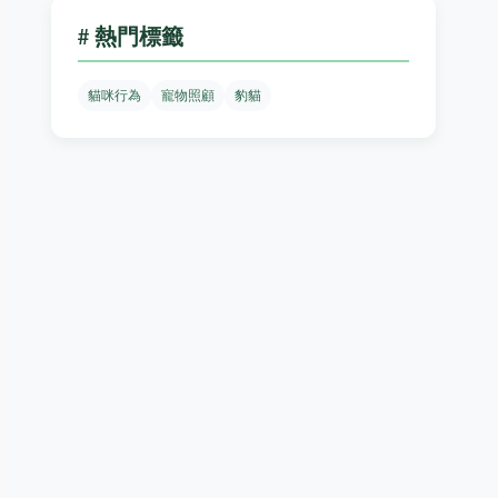
# 熱門標籤
貓咪行為
寵物照顧
豹貓