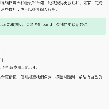
逗貓棒每天和牠玩20分鐘，牠就變得更親近我。還有，定時
過這些技巧，你可以提升黏人程度。
括玩耍和撫摸。這能強化 bond，讓牠們更願意黏你。
糧）。
另計。
台幣，包括貓樹和互動玩具。
案會更積極。但別期望牠們像狗一樣隨叫隨到，豹貓有自己的