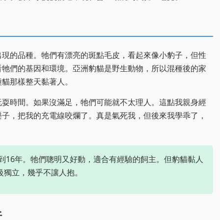
出現的品種。牠們有漂亮的斑點毛皮，看起來像小豹子，但性
看牠們的基因和環境。亞洲豹貓是野生動物，所以混種後的家
種貓那樣整天黏著人。
玩耍時間。如果沒滿足，牠們可能就不太理人。這點我親身經
樂子，把我的充電線咬爛了。真是氣死我，但後來我學乖了，
2到16年。牠們聰明又好動，適合有經驗的飼主。但豹貓黏人
級獨立，幾乎不讓人抱。
析