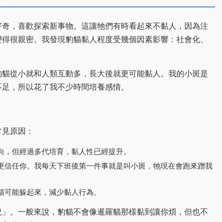
好奇，喜歡探索新事物。這讓牠們有時看起來不黏人，因為注
變得很親密。我發現豹貓黏人程度受幾個因素影響：社會化、
豹貓從小就和人類互動多，長大後就更可能黏人。我的小斑是
不足，所以花了我不少時間培養感情。
常見原因：
向，但經過多代培育，黏人性已經提升。
更信任你。我每天下班後第一件事就是叫小斑，牠現在會跑來蹭我
貓可能躲起來，減少黏人行為。
況」。一般來說，豹貓不會像暹羅貓那樣黏到讓你煩，但也不