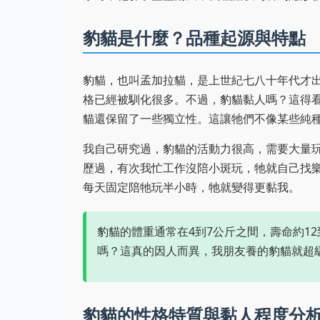
豹貓是什麼？品種起源與特點
豹貓，也叫孟加拉貓，是上世紀七八十年代才
格已經被馴化很多。不過，豹貓黏人嗎？這得
貓還保留了一些獨立性。這讓牠們不像某些純
我自己研究過，豹貓的活動力很高，需要大量
歷過，有次我忙工作沒陪小斑玩，牠就自己找
每天固定陪牠玩半小時，牠就變得更黏我。
豹貓的體重通常在4到7公斤之間，壽命約1
嗎？這真的因人而異，我朋友養的豹貓就超
豹貓的性格特質與黏人程度分