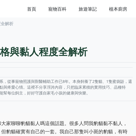
首頁
寵物百科
旅遊筆記
植本廚房
度全解析
格與黏人程度全解析
系，從事寵物照護與獸醫輔助工作已8年。本身飼養了2隻貓、1隻蜜袋鼯，還
點與疼愛心情。這裡不分享浮誇內容，只把臨床累積的實用技巧、品種特
能幫每位飼主，好好守護自家毛小孩的健康與快樂。
和大家聊聊豹貓黏人嗎這個話題。很多人問我豹貓黏不黏人，
，但豹貓確實有自己的一套。我自己那隻叫小斑的豹貓，有時