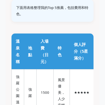
下面用表格整理我的Top 5推薦，包括費用和特
色。
溫
入場
個人評
泉
地
費
特
分（5星
名
點
（日
色
滿分）
稱
元）
強
風景
羅
優
公
強
1500
美，
★★★★★
園
羅
人少
溫
安靜