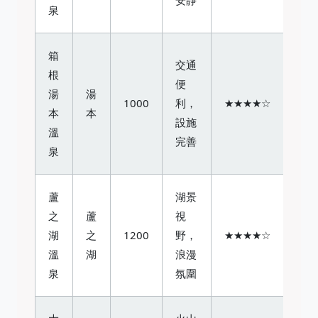
泉
箱
交通
根
便
湯
湯
1000
利，
★★★★☆
本
本
設施
溫
完善
泉
蘆
湖景
之
蘆
視
湖
之
1200
野，
★★★★☆
溫
湖
浪漫
泉
氛圍