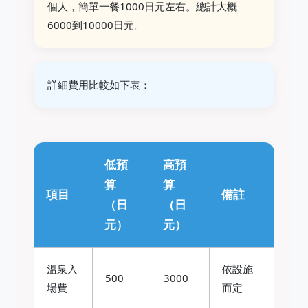
個人，簡單一餐1000日元左右。總計大概
6000到10000日元。
詳細費用比較如下表：
低預
高預
算
算
項目
備註
（日
（日
元）
元）
溫泉入
依設施
500
3000
場費
而定