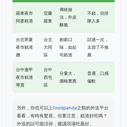
傳統做
羅東夜市
宜蘭
不錯，但排
法，外皮
阿婆糕渣
羅東
隊人多
酥脆
台北寧夏
台北
創新口
試過一次，
夜市糕渣
大同
味，如起
太甜了不推
攤
區
司糕渣
薦
台中逢甲
台中
分量大，
普通，口感
夜市糕渣
西屯
價格實惠
偏軟
專賣
區
另外，你也可以上
foodpanda
之類的外送平台
看看，有時有驚喜。但要注意，糕渣好吃嗎？
外送的話可能涼掉，建議現場吃最好。