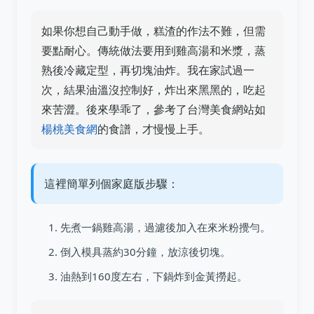
如果你想自己動手做，糕渣的作法不難，但需
要點耐心。傳統做法要用到雞高湯和米漿，蒸
熟後冷藏定型，再切塊油炸。我在家試過一
次，結果油溫沒控制好，炸出來黑黑的，吃起
來苦澀。後來學乖了，參考了台灣美食網站如
楊桃美食網
的食譜，才慢慢上手。
這裡簡單列個家庭版步驟：
先煮一鍋雞高湯，過濾後加入在來米粉攪勻。
倒入模具蒸約30分鐘，放涼後切塊。
油熱到160度左右，下鍋炸到金黃撈起。