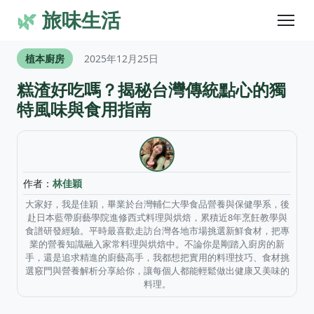
🌿
旅味生活
植本廚房
2025年12月25日
糕渣好吃嗎？揭秘台灣傳統點心的獨
特風味與食用指南
作者：
林佳穎
大家好，我是佳穎，畢業於台灣輔仁大學食品營養與保健學系，後
赴日本藍帶廚藝學院進修西式料理與烘焙，累積近8年烹飪教學與
食譜研發經驗。平時最喜歡走訪台灣各地市場挑選新鮮食材，把專
業的營養知識融入家常料理與烘焙中。不論你是剛踏入廚房的新
手，還是追求精進的廚藝高手，我都想把實用的料理技巧、食材挑
選竅門與營養解析分享給你，讓每個人都能輕鬆做出健康又美味的
料理。