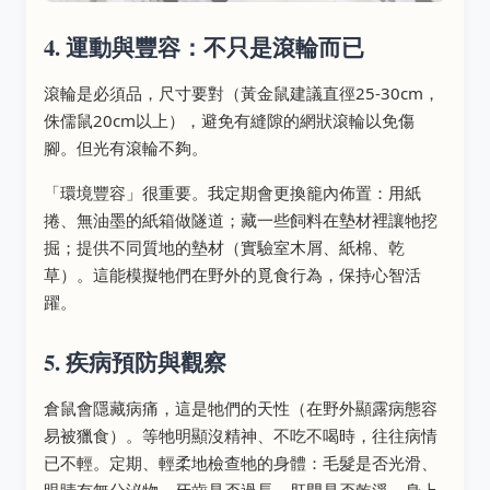
4. 運動與豐容：不只是滾輪而已
滾輪是必須品，尺寸要對（黃金鼠建議直徑25-30cm，
侏儒鼠20cm以上），避免有縫隙的網狀滾輪以免傷
腳。但光有滾輪不夠。
「環境豐容」很重要。我定期會更換籠內佈置：用紙
捲、無油墨的紙箱做隧道；藏一些飼料在墊材裡讓牠挖
掘；提供不同質地的墊材（實驗室木屑、紙棉、乾
草）。這能模擬牠們在野外的覓食行為，保持心智活
躍。
5. 疾病預防與觀察
倉鼠會隱藏病痛，這是牠們的天性（在野外顯露病態容
易被獵食）。等牠明顯沒精神、不吃不喝時，往往病情
已不輕。定期、輕柔地檢查牠的身體：毛髮是否光滑、