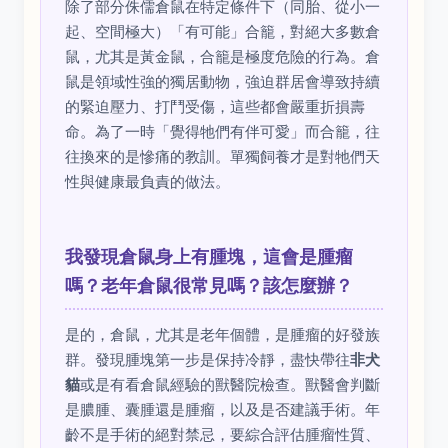
除了部分侏儒倉鼠在特定條件下（同胎、從小一
起、空間極大）「有可能」合籠，對絕大多數倉
鼠，尤其是黃金鼠，合籠是極度危險的行為。倉
鼠是領域性強的獨居動物，強迫群居會導致持續
的緊迫壓力、打鬥受傷，這些都會嚴重折損壽
命。為了一時「覺得牠們有伴可愛」而合籠，往
往換來的是慘痛的教訓。單獨飼養才是對牠們天
性與健康最負責的做法。
我發現倉鼠身上有腫塊，這會是腫瘤
嗎？老年倉鼠很常見嗎？該怎麼辦？
是的，倉鼠，尤其是老年個體，是腫瘤的好發族
群。發現腫塊第一步是保持冷靜，盡快帶往
非犬
貓
或是有看倉鼠經驗的獸醫院檢查。獸醫會判斷
是膿腫、囊腫還是腫瘤，以及是否建議手術。年
齡不是手術的絕對禁忌，要綜合評估腫瘤性質、