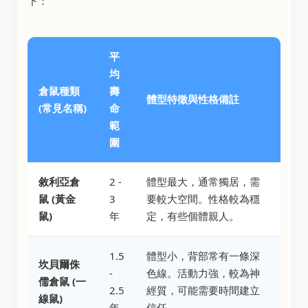
下：
平
均
倉鼠種類
壽
體型特徵與性格備註
(常見名稱)
命
範
圍
敘利亞倉
2 -
體型最大，通常獨居，需
鼠 (黃金
3
要較大空間。性格較為穩
鼠)
年
定，有些個體親人。
1.5
體型小，背部常有一條深
坎貝爾侏
-
色線。活動力強，較為神
儒倉鼠 (一
2.5
經質，可能需要時間建立
線鼠)
年
信任。