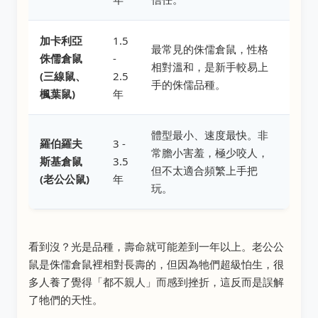
加卡利亞
1.5
最常見的侏儒倉鼠，性格
侏儒倉鼠
-
相對溫和，是新手較易上
(三線鼠、
2.5
手的侏儒品種。
楓葉鼠)
年
體型最小、速度最快。非
羅伯羅夫
3 -
常膽小害羞，極少咬人，
斯基倉鼠
3.5
但不太適合頻繁上手把
(老公公鼠)
年
玩。
看到沒？光是品種，壽命就可能差到一年以上。老公公
鼠是侏儒倉鼠裡相對長壽的，但因為牠們超級怕生，很
多人養了覺得「都不親人」而感到挫折，這反而是誤解
了牠們的天性。