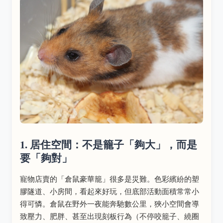
1. 居住空間：不是籠子「夠大」，而是
要「夠對」
寵物店賣的「倉鼠豪華籠」很多是災難。色彩繽紛的塑
膠隧道、小房間，看起來好玩，但底部活動面積常常小
得可憐。倉鼠在野外一夜能奔馳數公里，狹小空間會導
致壓力、肥胖、甚至出現刻板行為（不停咬籠子、繞圈