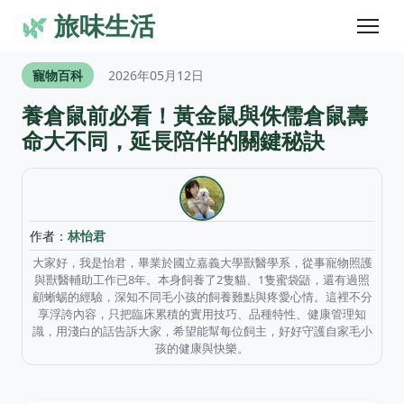
🌿
旅味生活
寵物百科
2026年05月12日
養倉鼠前必看！黃金鼠與侏儒倉鼠壽
命大不同，延長陪伴的關鍵秘訣
作者：
林怡君
大家好，我是怡君，畢業於國立嘉義大學獸醫學系，從事寵物照護
與獸醫輔助工作已8年。本身飼養了2隻貓、1隻蜜袋鼯，還有過照
顧蜥蜴的經驗，深知不同毛小孩的飼養難點與疼愛心情。這裡不分
享浮誇內容，只把臨床累積的實用技巧、品種特性、健康管理知
識，用淺白的話告訴大家，希望能幫每位飼主，好好守護自家毛小
孩的健康與快樂。