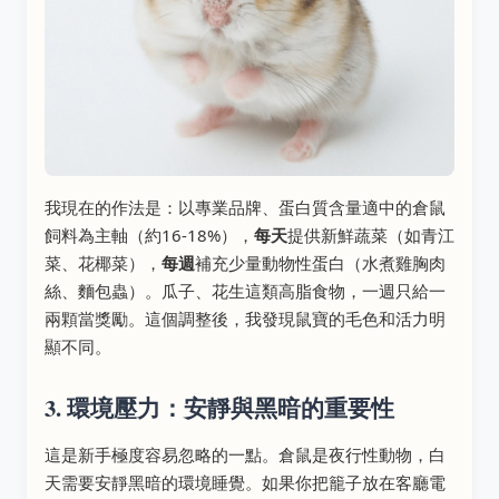
我現在的作法是：以專業品牌、蛋白質含量適中的倉鼠
飼料為主軸（約16-18%），
每天
提供新鮮蔬菜（如青江
菜、花椰菜），
每週
補充少量動物性蛋白（水煮雞胸肉
絲、麵包蟲）。瓜子、花生這類高脂食物，一週只給一
兩顆當獎勵。這個調整後，我發現鼠寶的毛色和活力明
顯不同。
3. 環境壓力：安靜與黑暗的重要性
這是新手極度容易忽略的一點。倉鼠是夜行性動物，白
天需要安靜黑暗的環境睡覺。如果你把籠子放在客廳電