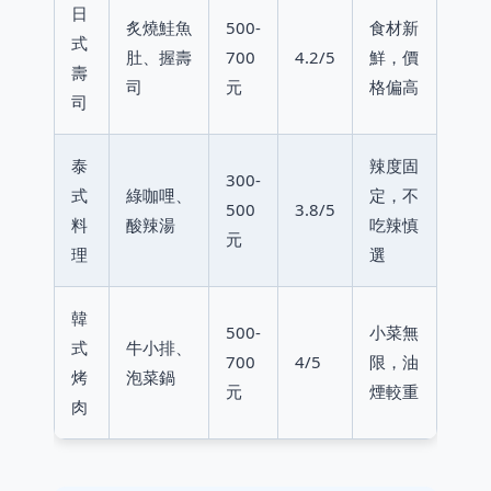
日
炙燒鮭魚
500-
食材新
式
肚、握壽
700
4.2/5
鮮，價
壽
司
元
格偏高
司
泰
辣度固
300-
式
綠咖哩、
定，不
500
3.8/5
料
酸辣湯
吃辣慎
元
理
選
韓
500-
小菜無
式
牛小排、
700
4/5
限，油
烤
泡菜鍋
元
煙較重
肉