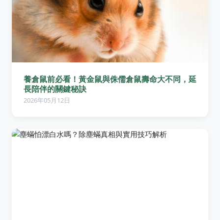
養倉鼠前必看！黃金鼠與侏儒倉鼠壽命大不同，延
長陪伴的關鍵秘訣
2026年05月12日