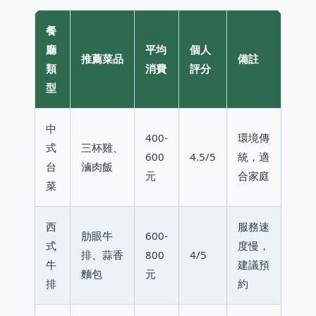
餐
廳
平均
個人
推薦菜品
備註
類
消費
評分
型
中
400-
環境傳
式
三杯雞、
600
4.5/5
統，適
台
滷肉飯
元
合家庭
菜
西
服務速
肋眼牛
600-
式
度慢，
排、蒜香
800
4/5
牛
建議預
麵包
元
排
約