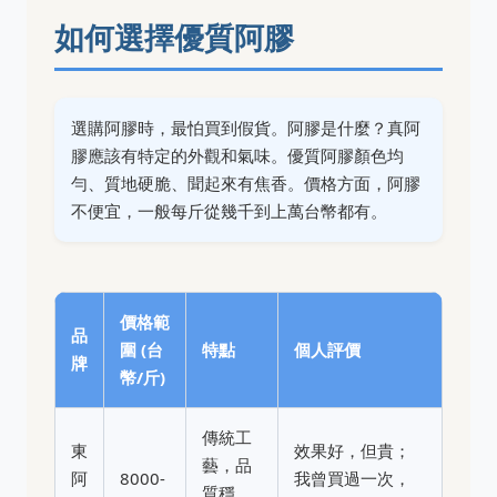
如何選擇優質阿膠
選購阿膠時，最怕買到假貨。阿膠是什麼？真阿
膠應該有特定的外觀和氣味。優質阿膠顏色均
勻、質地硬脆、聞起來有焦香。價格方面，阿膠
不便宜，一般每斤從幾千到上萬台幣都有。
價格範
品
圍 (台
特點
個人評價
牌
幣/斤)
傳統工
東
效果好，但貴；
藝，品
阿
8000-
我曾買過一次，
質穩