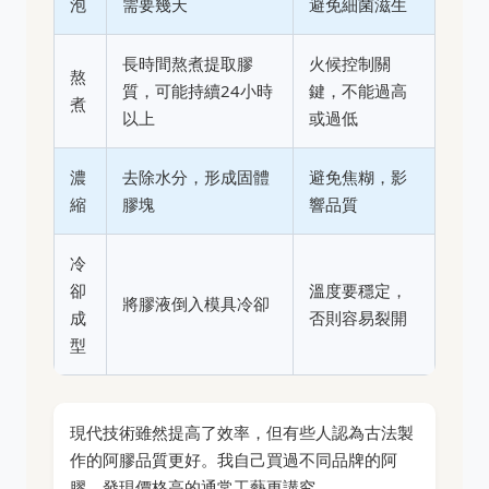
泡
需要幾天
避免細菌滋生
長時間熬煮提取膠
火候控制關
熬
質，可能持續24小時
鍵，不能過高
煮
以上
或過低
濃
去除水分，形成固體
避免焦糊，影
縮
膠塊
響品質
冷
卻
溫度要穩定，
將膠液倒入模具冷卻
成
否則容易裂開
型
現代技術雖然提高了效率，但有些人認為古法製
作的阿膠品質更好。我自己買過不同品牌的阿
膠，發現價格高的通常工藝更講究。