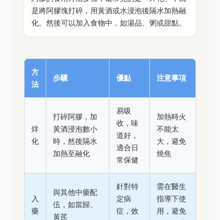
是將阿膠塊打碎，用黃酒或水浸泡後隔水加熱融
化。然後可以加入食物中，如湯品、粥或甜點。
方
步驟
優點
注意事項
法
易吸
打碎阿膠，加
加熱時火
收，味
烊
黃酒浸泡數小
不能太
道好，
化
時，然後隔水
大，避免
適合日
加熱至融化
燒焦
常保健
針對特
需在醫生
與其他中藥配
入
定病
指導下使
伍，如當歸、
藥
症，效
用，避免
黃芪