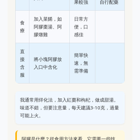
果較強
自行配藥
加入菜餚，如
日常方
食
阿膠棗湯、阿
便，口
療
膠燉雞
感佳
直
簡單快
接
將小塊阿膠放
速，無
含
入口中含化
需準備
服
我通常用烊化法，加入紅棗和枸杞，做成甜湯。
味道不錯，但要注意量，每天建議3-10克，過量
可能上火。
阿膠是什麼？從食用方法來看，它需要一些技