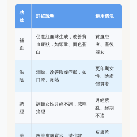
功
詳細說明
適用情況
效
促進紅血球生成，改善貧
貧血患
補
血症狀，如頭暈、面色蒼
者、產後
血
白
婦女
更年期女
滋
潤燥、改善陰虛症狀，如
性、陰虛
陰
口乾、潮熱
體質者
月經紊
調
調節女性月經不調，減輕
亂、經期
經
痛經
不適
皮膚乾
美
改善皮膚質地，減少皺