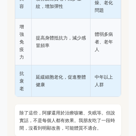
燥、老化
容
紋，增加彈性
問題
增
強
體弱多病
提高身體抵抗力，減少感
免
者、老年
冒頻率
疫
人
力
抗
延緩細胞老化，促進整體
中年以上
衰
健康
人群
老
除了這些，阿膠還用於治療咳嗽、失眠等。但說
實話，不是每個人都有效果。我朋友吃了一段時
間，沒看到明顯改善，可能體質不適合。