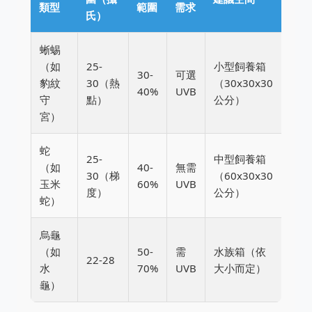
類型
範圍
需求
氏）
蜥蜴
（如
25-
小型飼養箱
30-
可選
豹紋
30（熱
（30x30x30
40%
UVB
守
點）
公分）
宮）
蛇
25-
中型飼養箱
（如
40-
無需
30（梯
（60x30x30
玉米
60%
UVB
度）
公分）
蛇）
烏龜
（如
50-
需
水族箱（依
22-28
水
70%
UVB
大小而定）
龜）