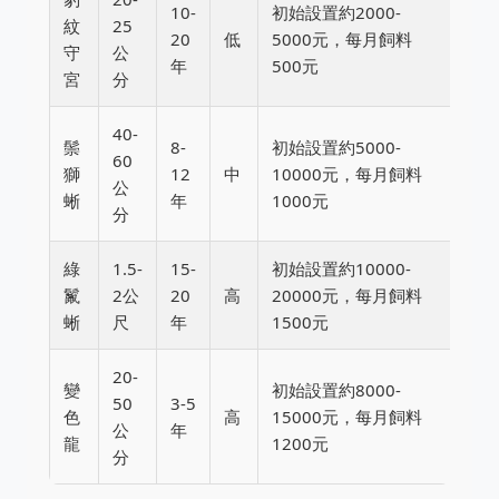
10-
初始設置約2000-
紋
25
20
低
5000元，每月飼料
守
公
年
500元
宮
分
40-
鬃
8-
初始設置約5000-
60
獅
12
中
10000元，每月飼料
公
蜥
年
1000元
分
綠
1.5-
15-
初始設置約10000-
鬣
2公
20
高
20000元，每月飼料
蜥
尺
年
1500元
20-
變
初始設置約8000-
50
3-5
色
高
15000元，每月飼料
公
年
龍
1200元
分