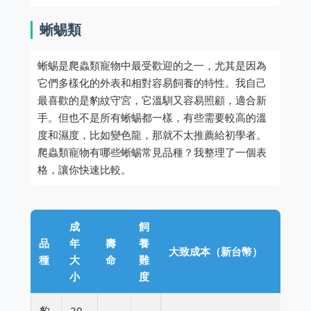
蜥蜴類
蜥蜴是爬蟲類寵物中最受歡迎的之一，尤其是因為
它們多樣化的外表和相對容易飼養的特性。我自己
最喜歡的是豹紋守宮，它溫馴又容易照顧，適合新
手。但也不是所有蜥蜴都一樣，有些需要較高的溫
度和濕度，比如變色龍，那就不太推薦給初學者。
爬蟲類寵物有哪些蜥蜴常見品種？我整理了一個表
格，讓你快速比較。
成
飼
品
年
壽
養
大致成本（新台幣）
種
大
命
難
小
度
豹
20-