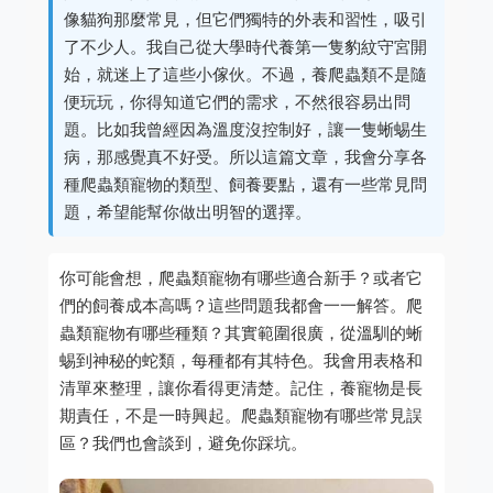
像貓狗那麼常見，但它們獨特的外表和習性，吸引
了不少人。我自己從大學時代養第一隻豹紋守宮開
始，就迷上了這些小傢伙。不過，養爬蟲類不是隨
便玩玩，你得知道它們的需求，不然很容易出問
題。比如我曾經因為溫度沒控制好，讓一隻蜥蜴生
病，那感覺真不好受。所以這篇文章，我會分享各
種爬蟲類寵物的類型、飼養要點，還有一些常見問
題，希望能幫你做出明智的選擇。
你可能會想，爬蟲類寵物有哪些適合新手？或者它
們的飼養成本高嗎？這些問題我都會一一解答。爬
蟲類寵物有哪些種類？其實範圍很廣，從溫馴的蜥
蜴到神秘的蛇類，每種都有其特色。我會用表格和
清單來整理，讓你看得更清楚。記住，養寵物是長
期責任，不是一時興起。爬蟲類寵物有哪些常見誤
區？我們也會談到，避免你踩坑。