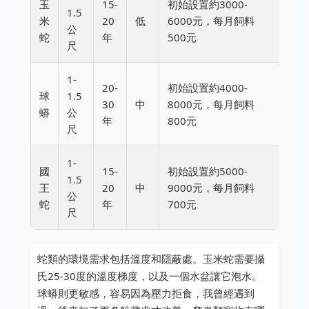
玉
15-
初始設置約3000-
1.5
米
20
低
6000元，每月飼料
公
蛇
年
500元
尺
1-
20-
初始設置約4000-
球
1.5
30
中
8000元，每月飼料
蟒
公
年
800元
尺
1-
國
15-
初始設置約5000-
1.5
王
20
中
9000元，每月飼料
公
蛇
年
700元
尺
蛇類的環境需求包括溫度和隱蔽處。玉米蛇需要攝
氏25-30度的溫度梯度，以及一個水盆讓它泡水。
球蟒則更敏感，容易因為壓力拒食，我曾經遇到