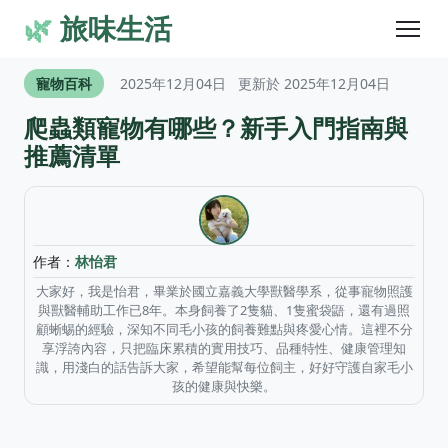
🌿
旅味生活
寵物百科
2025年12月04日
更新於 2025年12月04日
爬蟲類寵物有哪些？新手入門指南與
推薦清單
作者：
林怡君
大家好，我是怡君，畢業於國立嘉義大學獸醫學系，從事寵物照護
與獸醫輔助工作已8年。本身飼養了2隻貓、1隻蜜袋鼯，還有過照
顧蜥蜴的經驗，深知不同毛小孩的飼養難點與疼愛心情。這裡不分
享浮誇內容，只把臨床累積的實用技巧、品種特性、健康管理知
識，用淺白的話告訴大家，希望能幫每位飼主，好好守護自家毛小
孩的健康與快樂。