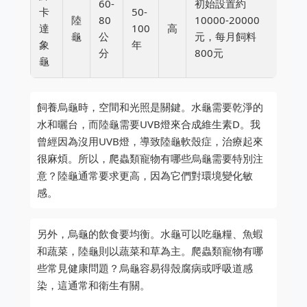
60-
初始設置約
卡
50-
陸
80
10000-20000
達
100
高
龜
公
元，每月飼料
象
年
分
800元
龜
飼養烏龜時，空間和光照是關鍵。水龜需要乾淨的
水和曬台，而陸龜需要UVB燈來合成維生素D。我
曾經因為沒用UVB燈，導致陸龜軟殼症，治療起來
很麻煩。所以，爬蟲類寵物有哪些烏龜需要特別注
意？陸龜通常要求更高，因為它們對環境變化敏
感。
另外，烏龜的飲食要均衡。水龜可以吃龜糧、魚蝦
和蔬菜，陸龜則以蔬菜和草為主。爬蟲類寵物有哪
些常見健康問題？烏龜容易得殼腐病或呼吸道感
染，這通常和衛生有關。