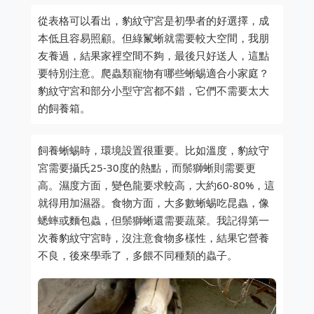
從表格可以看出，豹紋守宮是初學者的好選擇，成
本低且容易照顧。但綠鬣蜥就需要較大空間，我朋
友養過，結果家裡空間不夠，最後只好送人，這點
要特別注意。爬蟲類寵物有哪些蜥蜴適合小家庭？
豹紋守宮和部分小型守宮都不錯，它們不需要太大
的飼養箱。
飼養蜥蜴時，環境設置很重要。比如溫度，豹紋守
宮需要攝氏25-30度的熱點，而鬃獅蜥則需要更
高。濕度方面，變色龍要求較高，大約60-80%，這
就得用加濕器。食物方面，大多數蜥蜴吃昆蟲，像
蟋蟀或麵包蟲，但鬃獅蜥還需要蔬菜。我記得第一
次養豹紋守宮時，沒注意食物多樣性，結果它營養
不良，後來學乖了，多餵不同種類的蟲子。