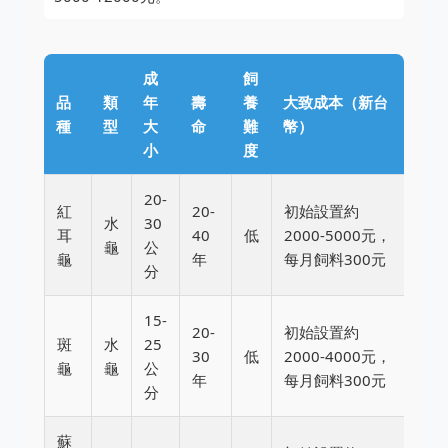
成
飼
品
類
年
壽
養
大致成本（新台
種
型
大
命
難
幣）
小
度
20-
紅
20-
初始設置約
水
30
耳
40
低
2000-5000元，
龜
公
龜
年
每月飼料300元
分
15-
20-
初始設置約
斑
水
25
30
低
2000-4000元，
龜
龜
公
年
每月飼料300元
分
蘇