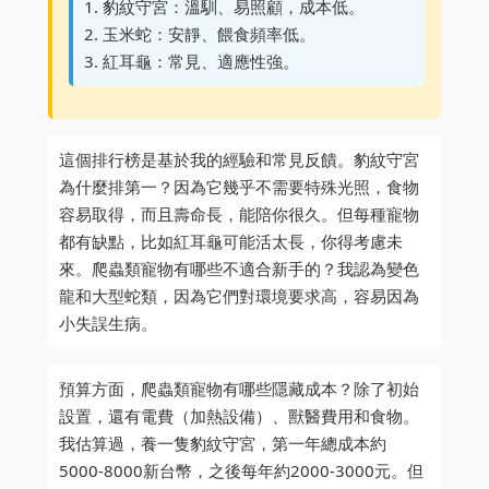
1. 豹紋守宮：溫馴、易照顧，成本低。
2. 玉米蛇：安靜、餵食頻率低。
3. 紅耳龜：常見、適應性強。
這個排行榜是基於我的經驗和常見反饋。豹紋守宮
為什麼排第一？因為它幾乎不需要特殊光照，食物
容易取得，而且壽命長，能陪你很久。但每種寵物
都有缺點，比如紅耳龜可能活太長，你得考慮未
來。爬蟲類寵物有哪些不適合新手的？我認為變色
龍和大型蛇類，因為它們對環境要求高，容易因為
小失誤生病。
預算方面，爬蟲類寵物有哪些隱藏成本？除了初始
設置，還有電費（加熱設備）、獸醫費用和食物。
我估算過，養一隻豹紋守宮，第一年總成本約
5000-8000新台幣，之後每年約2000-3000元。但