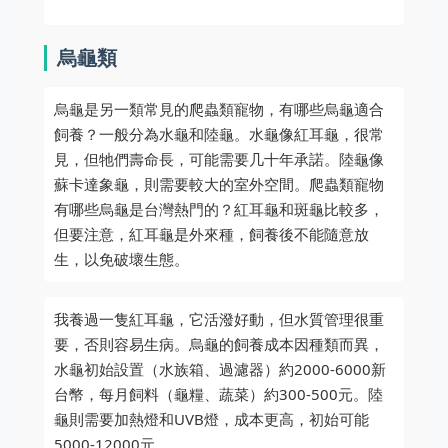
烏龜類
烏龜是另一類常見的爬蟲類寵物，有哪些烏龜適合
飼養？一般分為水龜和陸龜。水龜像紅耳龜，很常
見，但牠們壽命長，可能需要几十年承諾。陸龜像
蘇卡達象龜，則需要較大的室外空間。爬蟲類寵物
有哪些烏龜是台灣熱門的？紅耳龜和斑龜比較多，
但要注意，紅耳龜是外來種，飼養後不能隨意放
生，以免破壞生態。
我養過一隻紅耳龜，它活潑好動，但水質管理很重
要，否則容易生病。烏龜的飼養成本因種類而異，
水龜初始設置（水族箱、過濾器）約2000-6000新
台幣，每月飼料（龜糧、蔬菜）約300-500元。陸
龜則需要加熱燈和UVB燈，成本更高，初始可能
5000-12000元。