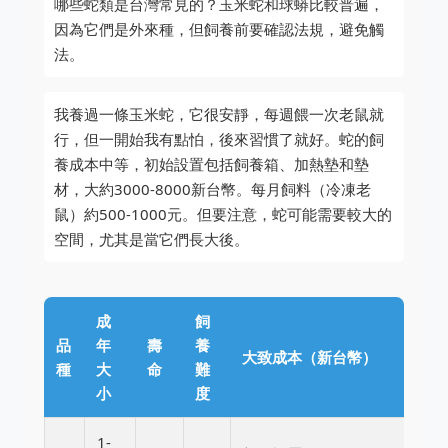
哪些蛇類是台灣常見的？玉米蛇和球蟒比較普遍，
因為它們是外來種，但飼養前要確認法規，避免觸
法。
我養過一條玉米蛇，它很安靜，每週餵一次老鼠就
行，但一開始我有點怕，後來習慣了就好。蛇的飼
養成本中等，初始設置包括飼養箱、加熱墊和墊
材，大約3000-8000新台幣。每月飼料（冷凍老
鼠）約500-1000元。但要注意，蛇可能需要較大的
空間，尤其是當它們長大後。
成
飼
品
年
壽
養
大致成本（新台幣）
種
大
命
難
小
度
1-