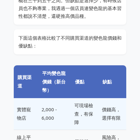
概在三千到五千之間。但缺點是選擇少，有時候店
員也不夠專業，我遇過一個店員連變色龍的基本習
性都說不清楚，還硬推高價品種。
下面這個表格比較了不同購買渠道的變色龍價錢和
優缺點：
平均變色龍
購買渠
價錢（新台
優點
缺點
道
幣）
可現場檢
實體寵
2,000 -
價錢高，
查，有保
物店
6,000
選擇有限
障
線上平
風險高，