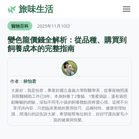
🌿
旅味生活
寵物百科
2025年11月10日
變色龍價錢全解析：從品種、購買到
飼養成本的完整指南
作者：
林怡君
大家好，我是怡君，畢業於國立嘉義大學獸醫學系，從事寵物照護
與獸醫輔助工作已8年。本身飼養了2隻貓、1隻蜜袋鼯，還有過照
顧蜥蜴的經驗，深知不同毛小孩的飼養難點與疼愛心情。這裡不分
享浮誇內容，只把臨床累積的實用技巧、品種特性、健康管理知
識，用淺白的話告訴大家，希望能幫每位飼主，好好守護自家毛小
孩的健康與快樂。