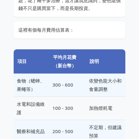
題，花了兩千多治療，這才讓我意識到，變色龍價
錢不只是購買當下，而是長期投資。
這裡有個每月費用估算表：
平均月花費
項目
說明
（新台幣）
食物（蟋蟀、
依變色龍大小和
300 - 600
果蠅等）
食量調整
水電和設備維
100 - 300
加熱燈耗電
護
不定期，但建議
醫療和補充品
200 - 500
預算