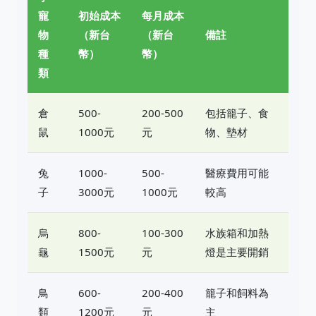
寵
初始成本
每月成本
物
（新台
（新台
備註
種
幣）
幣）
類
倉
500-
200-500
包括籠子、食
鼠
1000元
元
物、墊材
兔
1000-
500-
醫療費用可能
子
3000元
1000元
較高
烏
800-
100-300
水族箱和加熱
龜
1500元
元
燈是主要開銷
鳥
600-
200-400
籠子和飼料為
類
1200元
元
主