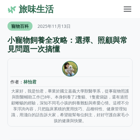
🌿
旅味生活
寵物百科
2025年11月13日
小寵物飼養全攻略：選擇、照顧與常
見問題一次搞懂
作者：
林怡君
大家好，我是怡君，畢業於國立嘉義大學獸醫學系，從事寵物照護
與獸醫輔助工作已8年。本身飼養了2隻貓、1隻蜜袋鼯，還有過照
顧蜥蜴的經驗，深知不同毛小孩的飼養難點與疼愛心情。這裡不分
享浮誇內容，只把臨床累積的實用技巧、品種特性、健康管理知
識，用淺白的話告訴大家，希望能幫每位飼主，好好守護自家毛小
孩的健康與快樂。