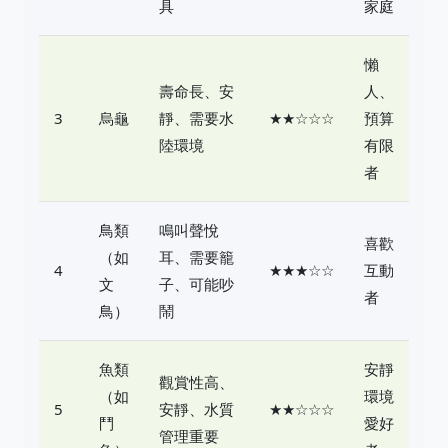
具
家庭
懶
壽命長、安
人、
3
烏龜
靜、需要水
★★☆☆☆
預算
陸環境
有限
者
鳥類
鳴叫聲悅
喜歡
（如
耳、需要籠
4
★★★☆☆
互動
文
子、可能吵
者
鳥）
鬧
魚類
安靜
觀賞性高、
（如
環境
5
安靜、水質
★★☆☆☆
鬥
愛好
管理重要