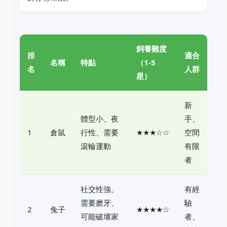
飼養難度
排
適合
名稱
特點
（1-5
名
人群
星）
新
體型小、夜
手、
1
倉鼠
行性、需要
★★★☆☆
空間
滾輪運動
有限
者
社交性強、
有經
需要磨牙、
驗
2
兔子
★★★★☆
可能破壞家
者、