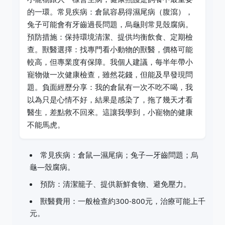
的一環。常見疾病：倉鼠容易得濕尾病（腹瀉），
兔子可能會有牙齒過長問題，烏龜則常見殼腐病。
預防措施：保持環境清潔、提供均衡飲食、定期檢
查。獸醫選擇：找專門看小動物的獸醫，價格可能
較高，但專業度有保障。我個人建議，每半年帶小
寵物做一次健康檢查，雖然花錢，但能及早發現問
題。負面經歷分享：我的倉鼠有一次不吃不喝，我
以為只是心情不好，結果是感染了，拖了幾天才看
醫生，差點救不回來。這讓我學到，小寵物的健康
不能馬虎。
常見疾病：倉鼠—濕尾病；兔子—牙齒問題；烏
龜—殼腐病。
預防：清潔籠子、提供新鮮食物、避免壓力。
獸醫費用：一般檢查約300-800元，治療可能上千
元。