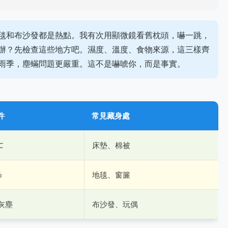
毯和布沙發都是熱點。我有次用顯微鏡看舊枕頭，嚇一跳，
辦？先檢查這些地方吧。濕度、溫度、食物來源，這三樣齊
雨季，塵蟎問題更嚴重。這不是嚇唬你，而是事實。
件
常見藏身處
C
床墊、棉被
%
地毯、窗簾
灰塵
布沙發、玩偶