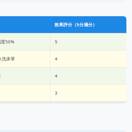
效果評分（5分滿分）
度50%
5
水洗床單
4
套
4
3