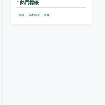
# 熱門標籤
塵蟎
居家清潔
除蟎