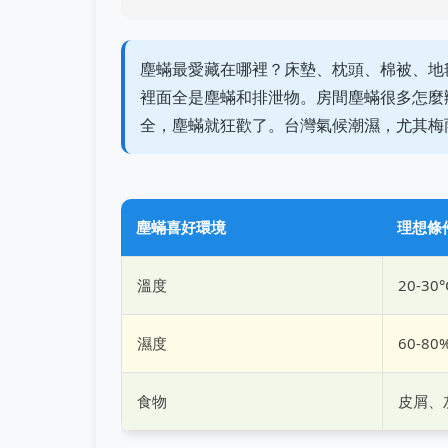
塵蟎最愛藏在哪裡？床墊、枕頭、棉被、地
裡面全是塵蟎和排泄物。房間塵蟎很多怎麼
全，塵蟎就狂歡了。台灣氣候潮濕，尤其梅
塵蟎喜好環境
理想條
溫度
20-30°
濕度
60-80
食物
皮屑、