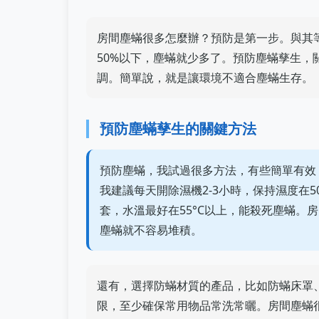
房間塵蟎很多怎麼辦？預防是第一步。與其
50%以下，塵蟎就少多了。預防塵蟎孳生
調。簡單說，就是讓環境不適合塵蟎生存。
預防塵蟎孳生的關鍵方法
預防塵蟎，我試過很多方法，有些簡單有效
我建議每天開除濕機2-3小時，保持濕度在
套，水溫最好在55°C以上，能殺死塵蟎。
塵蟎就不容易堆積。
還有，選擇防蟎材質的產品，比如防蟎床罩
限，至少確保常用物品常洗常曬。房間塵蟎