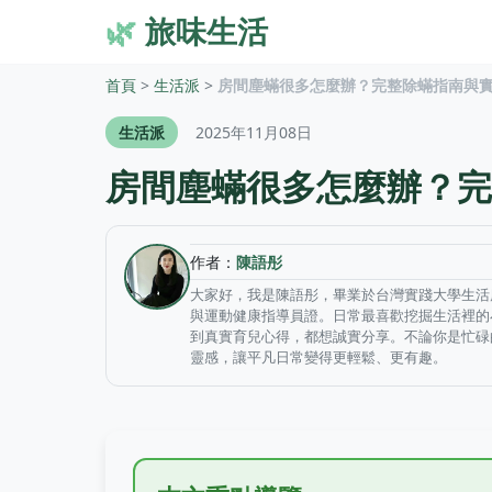
🌿
旅味生活
首頁
>
生活派
>
房間塵蟎很多怎麼辦？完整除蟎指南與
生活派
2025年11月08日
房間塵蟎很多怎麼辦？完
作者：
陳語彤
大家好，我是陳語彤，畢業於台灣實踐大學生活
與運動健康指導員證。日常最喜歡挖掘生活裡的
到真實育兒心得，都想誠實分享。不論你是忙碌
靈感，讓平凡日常變得更輕鬆、更有趣。