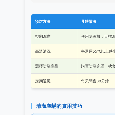
預防方法
具體做法
控制濕度
使用除濕機，目標濕
高溫清洗
每週用55°C以上熱
選擇防蟎產品
購買防蟎床罩、枕
定期通風
每天開窗30分鐘
清潔塵蟎的實用技巧