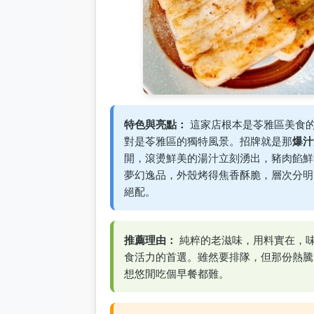
特色與亮點：
這家店根本是苓雅區美食
對是苓雅區的獨特風景。招牌就是那
爆汁
開，滾燙鮮美的湯汁立刻湧出，豬肉餡鮮
夢幻逸品，外殼烤得焦香酥脆，層次分明
絕配。
推薦理由：
純粹的老滋味，用料實在，
食活力的首選。雖然要排隊，但那份熱騰
想悠閒吃個早餐都難。