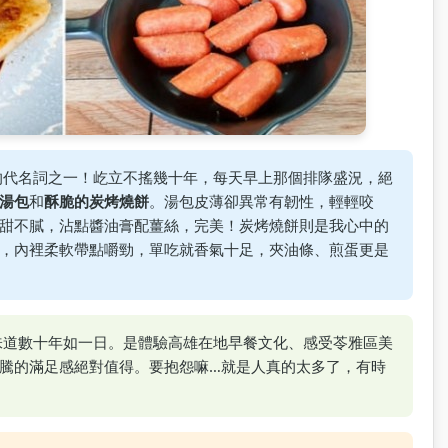
的代名詞之一！屹立不搖幾十年，每天早上那個排隊盛況，絕
湯包
和
酥脆的炭烤燒餅
。湯包皮薄卻異常有韌性，輕輕咬
甜不膩，沾點醬油膏配薑絲，完美！炭烤燒餅則是我心中的
，內裡柔軟帶點嚼勁，單吃就香氣十足，夾油條、煎蛋更是
味道數十年如一日。是體驗高雄在地早餐文化、感受苓雅區美
騰的滿足感絕對值得。要抱怨嘛…就是人真的太多了，有時