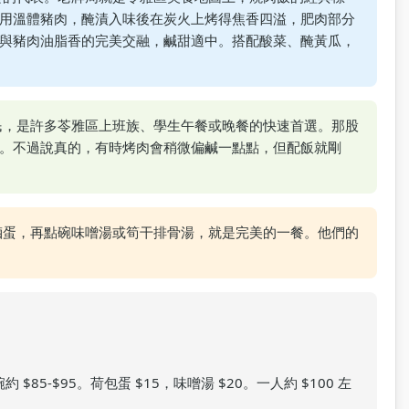
用溫體豬肉，醃漬入味後在炭火上烤得焦香四溢，肥肉部分
與豬肉油脂香的完美交融，鹹甜適中。搭配酸菜、醃黃瓜，
民，是許多苓雅區上班族、學生午餐或晚餐的快速首選。那股
。不過說真的，有時烤肉會稍微偏鹹一點點，但配飯就剛
滷蛋，再點碗味噌湯或筍干排骨湯，就是完美的一餐。他們的
約 $85-$95。荷包蛋 $15，味噌湯 $20。一人約 $100 左