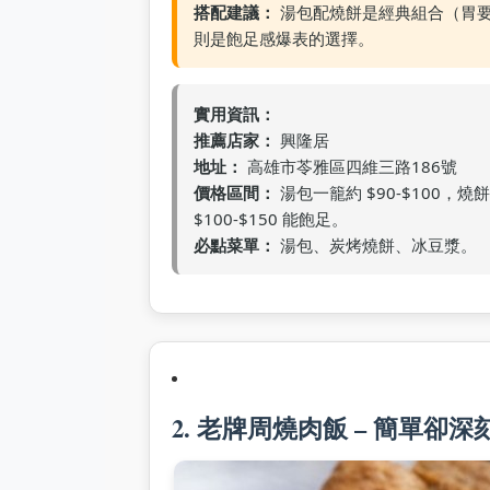
搭配建議：
湯包配燒餅是經典組合（胃
則是飽足感爆表的選擇。
實用資訊：
推薦店家：
興隆居
地址：
高雄市苓雅區四維三路186號
價格區間：
湯包一籠約 $90-$100，燒餅
$100-$150 能飽足。
必點菜單：
湯包、炭烤燒餅、冰豆漿。
2. 老牌周燒肉飯 – 簡單卻