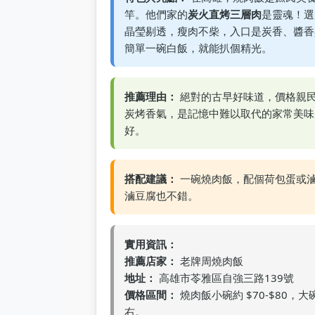
竿。他們家的
炭火直烤三層肉
是靈魂！選
晶瑩剔透，瘦肉不柴，入口是炭香、醬香
簡單一碗白飯，就能扒個精光。
推薦理由：
絕對的古早好味道，價格親
炭烤香氣，是記憶中難以取代的家常美味
好。
搭配建議：
一碗燒肉飯，配個荷包蛋或
滷豆腐也不錯。
實用資訊：
推薦店家：
老牌周燒肉飯
地址：
高雄市苓雅區自強三路139號
價格區間：
燒肉飯小碗約 $70-$80，大碗
右。