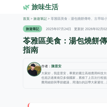
🌿
旅味生活
首頁
>
旅遊筆記
>
苓雅區美食：湯包燒餅傳奇、古早味
旅遊筆記
2025年07月24日
更新於 2026年02月0
苓雅區美食：湯包燒餅傳
指南
作者：
陳昱安
大家好，我是昱安，畢業於國立高雄應用科技大
也造訪過東南亞多個國家，累積了上百次行程規
費用細節與季節建議，用淺白的話帶大家避坑，