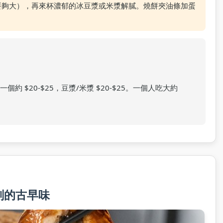
要夠大），再來杯濃郁的冰豆漿或米漿解膩。燒餅夾油條加蛋
一個約 $20-$25，豆漿/米漿 $20-$25。一個人吃大約
深刻的古早味