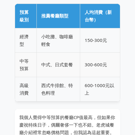
預算
人均消費（新
推薦餐廳類型
級別
台幣）
經濟
小吃攤、咖啡廳
150-300元
型
輕食
中等
中式、日式套餐
300-600元
預算
高級
西式牛排館、特
600-1000元以
消費
色料理
上
我個人覺得中等預算的餐廳CP值最高，但如果你
慶祝特殊日子，偶爾奢侈一下也不錯。老虎城餐
廳介紹裡常忽略價格問題，但我認為這超重要。