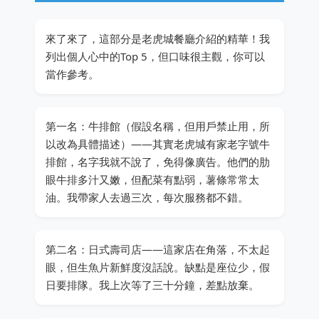
來了來了，這部分是老虎城餐廳介紹的精華！我
列出個人心中的Top 5，但口味很主觀，你可以
當作參考。
第一名：牛排館（假設名稱，但用戶禁止用，所
以改為具體描述）——其實老虎城有家老字號牛
排館，名字我就不說了，免得像廣告。他們的肋
眼牛排多汁又嫩，但配菜有點弱，薯條常常太
油。我帶家人去過三次，每次服務都不錯。
第二名：日式壽司店——這家店在角落，不太起
眼，但生魚片新鮮度沒話說。缺點是座位少，假
日要排隊。我上次等了三十分鐘，差點放棄。