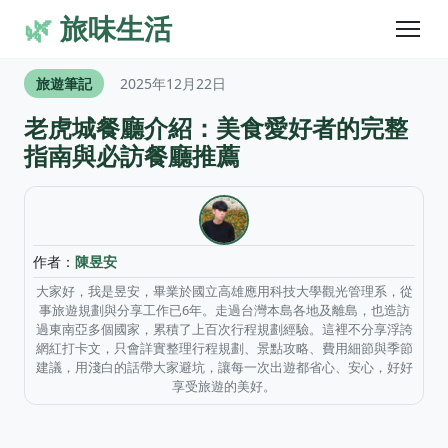
🌿
旅味生活
旅遊筆記
2025年12月22日
老虎城餐廳介紹：美食愛好者的完整
指南與必訪餐廳推薦
作者：
陳昱安
大家好，我是昱安，畢業於國立高雄應用科技大學觀光管理系，從
事旅遊規劃與分享工作已6年。走過台灣本島各地及離島，也造訪
過東南亞多個國家，累積了上百次行程規劃經驗。這裡不分享浮誇
網紅打卡文，只會詳實整理行程規劃、景點攻略、費用細節與季節
建議，用淺白的話帶大家避坑，讓每一次出遊都省心、安心，好好
享受旅遊的美好。