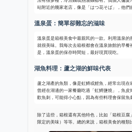
法有很多種，冷沾麵或熱湯麵都有。我個人偏愛
站附近的幾家老店，像是「はつ花そば」，他們
溫泉蛋：簡單卻難忘的滋味
溫泉蛋是箱根美食中最親民的一款。利用溫泉的
就很美味。我每次去箱根都會在溫泉旅館的早餐
是，溫泉蛋的保存時間短，最好現買現吃。
湖魚料理：蘆之湖的鮮味代表
蘆之湖產的魚類，像是虹鱒或鯉魚，經常出現在
曾經在湖邊的一家餐廳吃過「虹鱒鹽燒」，魚皮
歡魚刺，可能得小心點，因為有些料理會保留魚
除了這些，箱根還有其他特色，比如「箱根豆腐
限定的美味）等等。總的來說，箱根美食的種類