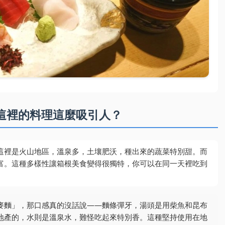
這裡的料理這麼吸引人？
這裡是火山地區，溫泉多，土壤肥沃，種出來的蔬菜特別甜。而
富。這種多樣性讓箱根美食變得很獨特，你可以在同一天裡吃到
麥麵」，那口感真的沒話說——麵條彈牙，湯頭是用柴魚和昆布
地產的，水則是溫泉水，難怪吃起來特別香。這種堅持使用在地