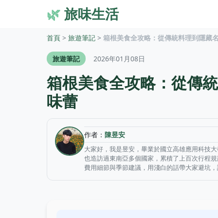
🌿
旅味生活
首頁
>
旅遊筆記
>
箱根美食全攻略：從傳統料理到隱藏
旅遊筆記
2026年01月08日
箱根美食全攻略：從傳統
味蕾
作者：
陳昱安
大家好，我是昱安，畢業於國立高雄應用科技大
也造訪過東南亞多個國家，累積了上百次行程規
費用細節與季節建議，用淺白的話帶大家避坑，