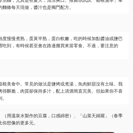
冷沾麵，尤其是在夏天，清涼爽口。推薦你試試「箱根湯本」車
的麵條每天現做，醬汁也是獨門配方。
熱度慢慢煮熟，蛋黃半熟，蛋白軟嫩，吃的時候加點醬油或鹽巴
裡吃到，有時候甚至會在路邊攤買來當零食。不過，要注意的
箱根美食中。常見的做法是鹽烤或煮湯，魚肉鮮甜沒有土味。我
烤得酥脆，肉質卻保持多汁，配上清酒簡直完美。但如果你不喜
刺。
」（用溫泉水製作的豆腐，口感綿密）、「山菜天婦羅」（春季
比你想像的更多元。