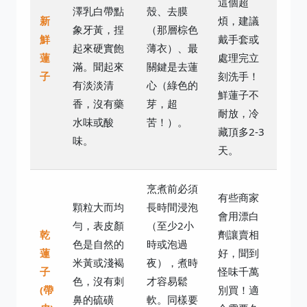
這個超
澤乳白帶點
殼、去膜
新
煩，建議
象牙黃，捏
（那層棕色
鮮
戴手套或
起來硬實飽
薄衣）、最
蓮
處理完立
滿。聞起來
關鍵是去蓮
子
刻洗手！
有淡淡清
心（綠色的
鮮蓮子不
香，沒有藥
芽，超
耐放，冷
水味或酸
苦！）。
藏頂多2-3
味。
天。
烹煮前必須
有些商家
顆粒大而均
長時間浸泡
會用漂白
勻，表皮顏
（至少2小
乾
劑讓賣相
色是自然的
時或泡過
蓮
好，聞到
米黃或淺褐
夜），煮時
子
怪味千萬
色，沒有刺
才容易鬆
(帶
別買！適
鼻的硫磺
軟。同樣要