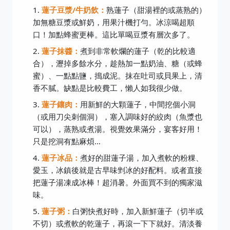
蓮子豆漿/牛奶飲：
熟蓮子（甜湯裡的或蒸熟的）
加無糖豆漿或鮮奶，用果汁機打勻。冰涼喝超順
口！加點蜂蜜更棒。這比單喝豆漿有層次多了。
蓮子抹醬：
煮到非常軟爛的蓮子（乾的比較適
合），瀝掉多餘水分，趁熱加一點奶油、糖（或蜂
蜜）、一點點鹽，搗成泥。抹在吐司或貝果上，清
香不膩。缺點是比較費工，懶人如我很少做。
蓮子鑲肉：
用新鮮的大顆蓮子，中間挖個小洞
（或用刀尖刺個洞），塞入調味好的絞肉（魚漿也
可以），蒸熟或煮湯。視覺效果滿分，宴客好用！
只是挖洞有點麻煩…
蓮子冰品：
煮好的甜蓮子湯，加入煮軟的粉粿、
愛玉，冰鎮後就是古早味剉冰的好配料。或者直接
把蓮子湯凍成冰棒！超消暑。外面買不到的獨家滋
味。
蓮子粥：
白粥快煮好時，加入新鮮蓮子（切半或
不切）或煮軟的乾蓮子，再滾一下下就好。清淡養