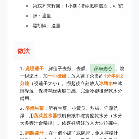
第戎芥末籽醬：1小匙 (增添風味層次，可省)
鹽：適量
黑胡椒：適量
做法
處理蓮子
：鮮蓮子去殼、去膜、
仔細去心
。燒
一鍋滾水，加
一小撮鹽
，放入蓮子汆燙約
1分半到2
分鐘
（視蓮子大小）。撈起後立刻放入
冰塊水
中冰
鎮降溫，保持翠綠爽脆口感。完全冷卻後瀝乾水分
備用。
準備生菜
：所有生菜、小黃瓜、甜椒、洋蔥洗
淨，用
蔬菜脫水器
或廚房紙巾確實擦乾水分（水分
太多醬汁會稀掉）。依喜好切好放入大沙拉碗中。
調製醬汁
：在一個小罐子或碗裡，倒入檸檬汁、