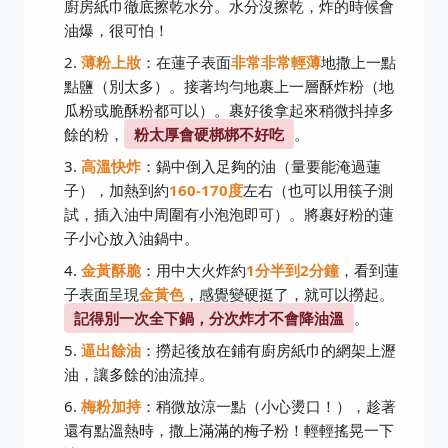
廚房紙巾徹底擦乾水分。水分沒擦乾，炸的時候會
油爆，很可怕！
薄粉上妝
：在蓮子表面
非常非常輕薄
地撒上一點
點鹽（別太多）。接著均勻地裹上一層酥炸粉（地
瓜粉或脆酥粉都可以）。裹好後拿起來稍微抖掉多
餘的粉，
粉太厚會硬梆梆不好吃
。
高溫快炸
：鍋中倒入足夠的油（量要能淹過蓮
子），加熱到約
160-170度
左右（也可以用筷子測
試，插入油中周圍有小泡泡即可）。將裹好粉的蓮
子小心放入油鍋中。
金黃酥脆
：用中大火炸約
1分半到2分鐘
，看到蓮
子表面呈現
金黃色
，感覺變硬挺了，就可以撈起。
記得別一次全下鍋，分次炸才不會降油溫
。
逼出餘油
：撈起後放在鋪有廚房紙巾的網架上瀝
油，讓多餘的油流掉。
梅粉加持
：稍微放涼一點（小心燙口！），趁著
還有點溫熱時，撒上滿滿的梅子粉！輕輕搖晃一下