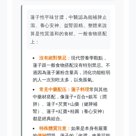
蓮子性平味甘澀，中醫認為能補脾止
瀉、養心安神、益腎固精。整體來說
算是性質溫和的食材。一般食物搭配
上：
沒有絕對禁忌：
現代營養學觀點，
蓮子跟一般食物搭配沒有特別禁忌。不
過因為蓮子澱粉含量高，消化功能較弱
的人一次別吃太多，以免脹氣。
常見中藥配伍：
蓮子料理
常與其他
中藥材搭配，像蓮子+百合+銀耳（潤
肺）、蓮子+芡實+山藥（健脾補
腎）、蓮子+紅棗+桂圓（養心安神）
都是經典組合。
特殊體質注意：
如果是本身有嚴重
的
便秘
問題，蓮子的「收澀」效果可能