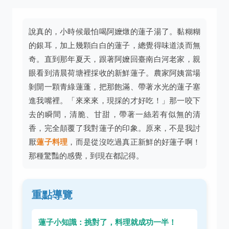
說真的，小時候最怕喝阿嬤燉的蓮子湯了。黏糊糊
的銀耳，加上幾顆白白的蓮子，總覺得味道淡而無
奇。直到那年夏天，跟著阿嬤回臺南白河老家，親
眼看到清晨荷塘裡採收的新鮮蓮子。農家阿姨當場
剝開一顆青綠蓮蓬，把那飽滿、帶著水光的蓮子塞
進我嘴裡。「來來來，現採的才好吃！」那一咬下
去的瞬間，清脆、甘甜，帶著一絲若有似無的清
香，完全顛覆了我對蓮子的印象。原來，不是我討
厭
蓮子料理
，而是從沒吃過真正新鮮的好蓮子啊！
那種驚豔的感覺，到現在都記得。
重點導覽
蓮子小知識：挑對了，料理就成功一半！