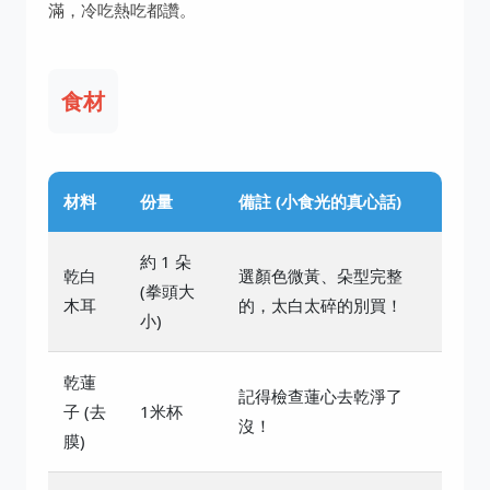
滿，冷吃熱吃都讚。
食材
材料
份量
備註 (小食光的真心話)
約 1 朵
乾白
選顏色微黃、朵型完整
(拳頭大
木耳
的，太白太碎的別買！
小)
乾蓮
記得檢查蓮心去乾淨了
子 (去
1米杯
沒！
膜)