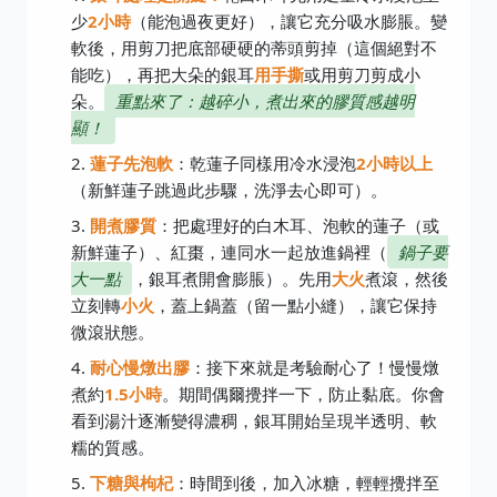
少
2小時
（能泡過夜更好），讓它充分吸水膨脹。變
軟後，用剪刀把底部硬硬的蒂頭剪掉（這個絕對不
能吃），再把大朵的銀耳
用手撕
或用剪刀剪成小
朵。
重點來了：越碎小，煮出來的膠質感越明
顯！
蓮子先泡軟
：乾蓮子同樣用冷水浸泡
2小時以上
（新鮮蓮子跳過此步驟，洗淨去心即可）。
開煮膠質
：把處理好的白木耳、泡軟的蓮子（或
新鮮蓮子）、紅棗，連同水一起放進鍋裡（
鍋子要
大一點
，銀耳煮開會膨脹）。先用
大火
煮滾，然後
立刻轉
小火
，蓋上鍋蓋（留一點小縫），讓它保持
微滾狀態。
耐心慢燉出膠
：接下來就是考驗耐心了！慢慢燉
煮約
1.5小時
。期間偶爾攪拌一下，防止黏底。你會
看到湯汁逐漸變得濃稠，銀耳開始呈現半透明、軟
糯的質感。
下糖與枸杞
：時間到後，加入冰糖，輕輕攪拌至