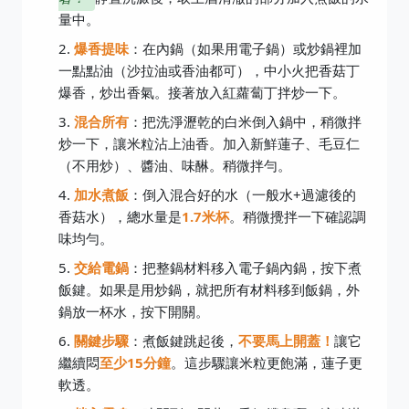
量中。
爆香提味
：在內鍋（如果用電子鍋）或炒鍋裡加
一點點油（沙拉油或香油都可），中小火把香菇丁
爆香，炒出香氣。接著放入紅蘿蔔丁拌炒一下。
混合所有
：把洗淨瀝乾的白米倒入鍋中，稍微拌
炒一下，讓米粒沾上油香。加入新鮮蓮子、毛豆仁
（不用炒）、醬油、味醂。稍微拌勻。
加水煮飯
：倒入混合好的水（一般水+過濾後的
香菇水），總水量是
1.7米杯
。稍微攪拌一下確認調
味均勻。
交給電鍋
：把整鍋材料移入電子鍋內鍋，按下煮
飯鍵。如果是用炒鍋，就把所有材料移到飯鍋，外
鍋放一杯水，按下開關。
關鍵步驟
：煮飯鍵跳起後，
不要馬上開蓋！
讓它
繼續悶
至少15分鐘
。這步驟讓米粒更飽滿，蓮子更
軟透。