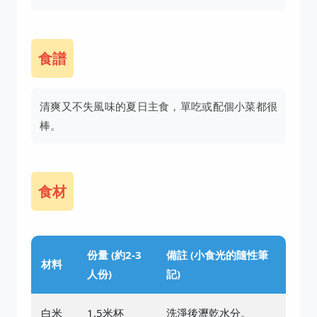
食譜
清爽又不失風味的夏日主食，單吃或配個小菜都很
棒。
食材
份量 (約2-3
備註 (小食光的隨性筆
材料
人份)
記)
白米
1.5米杯
洗淨後瀝乾水分。