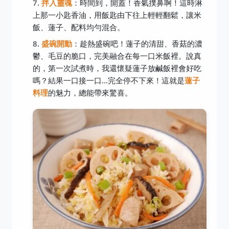
拌入靈魂
：時間到，開蓋！香氣撲鼻啊！這時淋
上那一小匙香油，用飯匙由下往上輕輕翻鬆，讓米
飯、蓮子、配料均勻混合。
盛碗開動
：趁熱盛碗吧！蓮子的清甜、香菇的濃
鬱、毛豆的脆口，完美融合在每一口米飯裡。說真
的，第一次試煮時，我還懷疑蓮子放鹹飯裡會好吃
嗎？結果一口接一口…完全停不下來！這就是
蓮子
料理
的魅力，總能帶來驚喜。