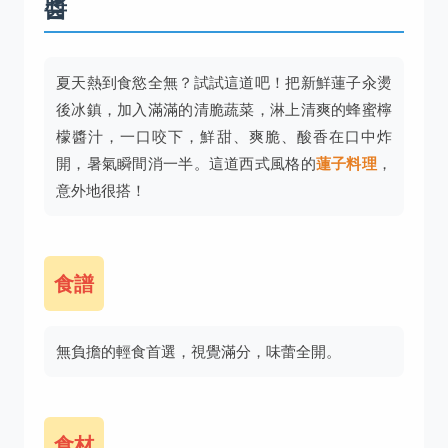
醬
夏天熱到食慾全無？試試這道吧！把新鮮蓮子汆燙
後冰鎮，加入滿滿的清脆蔬菜，淋上清爽的蜂蜜檸
檬醬汁，一口咬下，鮮甜、爽脆、酸香在口中炸
開，暑氣瞬間消一半。這道西式風格的
蓮子料理
，
意外地很搭！
食譜
無負擔的輕食首選，視覺滿分，味蕾全開。
食材