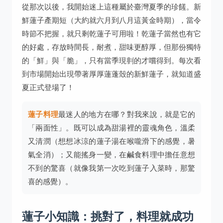
從那次以後，我開始迷上這種屬於臺灣夏季的珍饈。新
鮮蓮子產期短（大約就六月到八月這黃金時期），當令
時節不把握，就只剩乾蓮子可用啦！乾蓮子當然也有它
的好處，存放時間長，耐煮，甜味更醇厚，但那份獨特
的「鮮」與「脆」，只有當季現剕的才嚐得到。每次看
到市場開始出現帶著厚厚蓮蓬殼的新鮮蓮子，就知道盛
夏正式登場了！
蓮子料理
最迷人的地方在哪？對我來說，就是它的
「兩面性」。既可以成為甜湯裡的靈魂角色，溫柔
又清潤（想想冰涼的蓮子湯在喉嚨滑下的感覺，暑
氣全消）；又能搖身一變，在鹹食料理中擔任意想
不到的驚喜（就像我第一次吃到蓮子入菜時，那驚
喜的感覺）。
蓮子小知識：挑對了，料理就成功