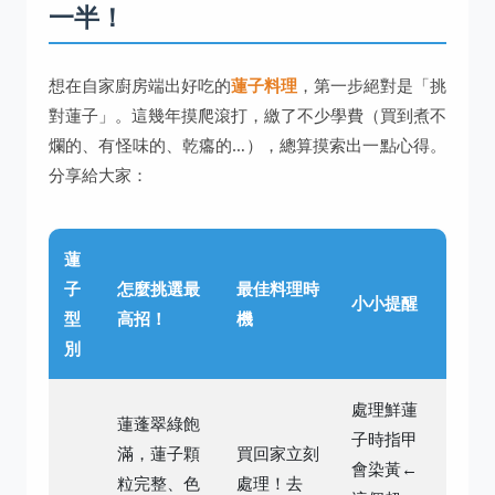
一半！
想在自家廚房端出好吃的
蓮子料理
，第一步絕對是「挑
對蓮子」。這幾年摸爬滾打，繳了不少學費（買到煮不
爛的、有怪味的、乾癟的…），總算摸索出一點心得。
分享給大家：
蓮
子
怎麼挑選最
最佳料理時
小小提醒
型
高招！
機
別
處理鮮蓮
蓮蓬翠綠飽
子時指甲
滿，蓮子顆
買回家立刻
會染黃←
粒完整、色
處理！去