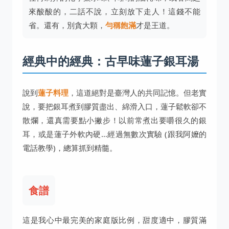
來酸酸的，二話不說，立刻放下走人！這錢不能
省。還有，別貪大顆，
勻稱飽滿
才是王道。
經典中的經典：古早味蓮子銀耳湯
說到
蓮子料理
，這道絕對是臺灣人的共同記憶。但老實
說，要把銀耳煮到膠質盡出、綿滑入口，蓮子鬆軟卻不
散爛，還真需要點小撇步！以前常煮出要嚼很久的銀
耳，或是蓮子外軟內硬…經過無數次實驗 (跟我阿嬤的
電話教學)，總算抓到精髓。
食譜
這是我心中最完美的家庭版比例，甜度適中，膠質滿