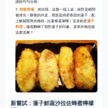
讓粉均勻分佈。
秒殺登場
：相信我，這盤一端上桌，絕對是瞬間
被掃光！酥脆的外皮，裡面是綿密香甜的蓮子，配
上解膩開胃的梅粉…比薯條還涮嘴！這道創意
蓮子
料理
，徹底翻轉了我對蓮子的印象。原來炸物也能
這麼清爽？
新嘗試：蓮子鮮蔬沙拉佐蜂蜜檸檬