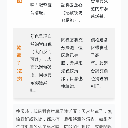
皮)
合需要久
味！敲擊聲
記得去蓮心
煮的甜湯
音清脆。
（泡軟後更
或燉補。
容易挑）。
顏色呈現自
同樣需要充
價格通常
然的米白色
乾
分浸泡，但
比帶皮蓮
（太白反而
蓮
因為已去
子高一
可疑），表
子
膜，煮起來
些。最適
面光滑無破
(去
湯色較清
合講究湯
損。同樣要
膜)
澈，口感也
色清透的
確認無異
較細緻。
料理。
味。
挑選時，我絕對會把鼻子湊近聞！天然的蓮子，無
論新鮮或乾貨，都只有一股很淡雅的清香。如果有
任何刺鼻的化學藥水味、悶悶的油耗味，或者聞起