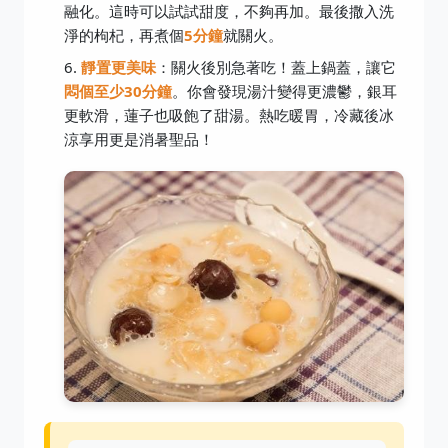
融化。這時可以試試甜度，不夠再加。最後撒入洗
淨的枸杞，再煮個
5分鐘
就關火。
靜置更美味
：關火後別急著吃！蓋上鍋蓋，讓它
悶個至少30分鐘
。你會發現湯汁變得更濃鬱，銀耳
更軟滑，蓮子也吸飽了甜湯。熱吃暖胃，冷藏後冰
涼享用更是消暑聖品！