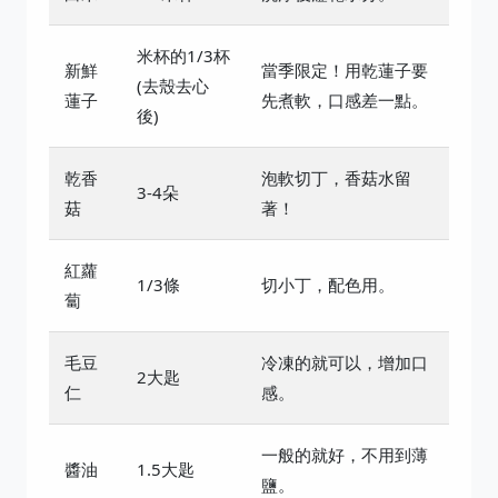
米杯的1/3杯
新鮮
當季限定！用乾蓮子要
(去殼去心
蓮子
先煮軟，口感差一點。
後)
乾香
泡軟切丁，香菇水留
3-4朵
菇
著！
紅蘿
1/3條
切小丁，配色用。
蔔
毛豆
冷凍的就可以，增加口
2大匙
仁
感。
一般的就好，不用到薄
醬油
1.5大匙
鹽。