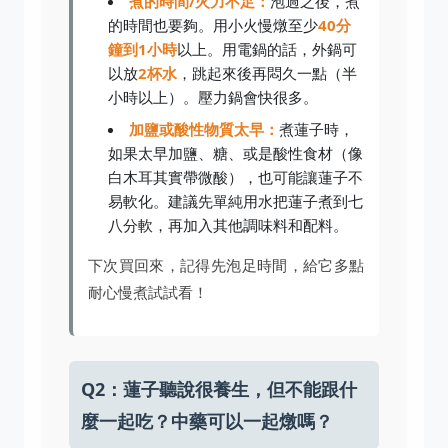
煮的時間/火力不足：
泡過之後，煮
的時間也要夠。用小火慢燉至少
40分
鐘到1小時
以上。用電鍋的話，外鍋可
以放
2杯水
，跳起來後再悶久一點（半
小時以上）。壓力鍋會快很多。
加鹽或酸性物質太早：
煮蓮子時，
如果太早加鹽、糖、或是酸性食材（像
白木耳其實帶微酸），也可能讓蓮子不
易軟化。建議先單純用水把蓮子煮到七
八分軟，再加入其他調味料和配料。
下次買回來，記得先泡足時間，給它多點
耐心慢煮試試看！
Q2：蓮子聽說很養生，但不能跟什
麼一起吃？中藥可以一起燉嗎？