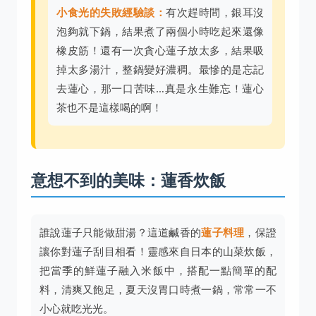
小食光的失敗經驗談：
有次趕時間，銀耳沒
泡夠就下鍋，結果煮了兩個小時吃起來還像
橡皮筋！還有一次貪心蓮子放太多，結果吸
掉太多湯汁，整鍋變好濃稠。最慘的是忘記
去蓮心，那一口苦味…真是永生難忘！蓮心
茶也不是這樣喝的啊！
意想不到的美味：蓮香炊飯
誰說蓮子只能做甜湯？這道鹹香的
蓮子料理
，保證
讓你對蓮子刮目相看！靈感來自日本的山菜炊飯，
把當季的鮮蓮子融入米飯中，搭配一點簡單的配
料，清爽又飽足，夏天沒胃口時煮一鍋，常常一不
小心就吃光光。