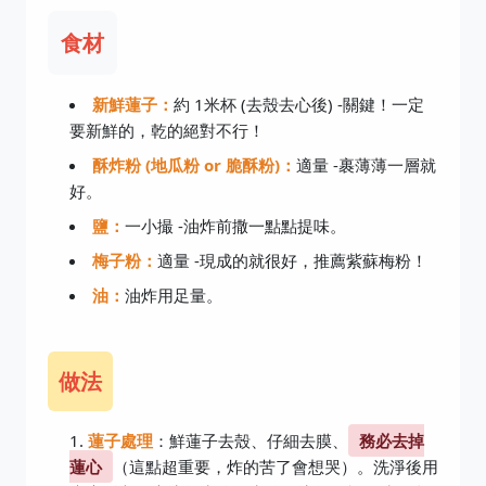
食材
新鮮蓮子：
約 1米杯 (去殼去心後) -關鍵！一定
要新鮮的，乾的絕對不行！
酥炸粉 (地瓜粉 or 脆酥粉)：
適量 -裹薄薄一層就
好。
鹽：
一小撮 -油炸前撒一點點提味。
梅子粉：
適量 -現成的就很好，推薦紫蘇梅粉！
油：
油炸用足量。
做法
蓮子處理
：鮮蓮子去殼、仔細去膜、
務必去掉
蓮心
（這點超重要，炸的苦了會想哭）。洗淨後用