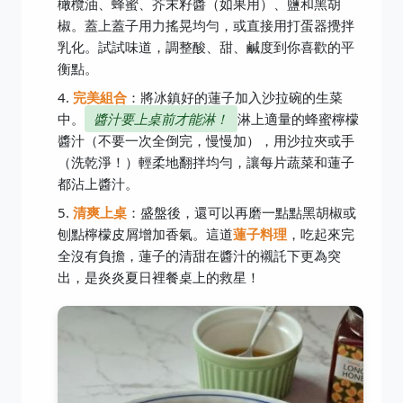
橄欖油、蜂蜜、芥末籽醬（如果用）、鹽和黑胡
椒。蓋上蓋子用力搖晃均勻，或直接用打蛋器攪拌
乳化。試試味道，調整酸、甜、鹹度到你喜歡的平
衡點。
完美組合
：將冰鎮好的蓮子加入沙拉碗的生菜
中。
醬汁要上桌前才能淋！
淋上適量的蜂蜜檸檬
醬汁（不要一次全倒完，慢慢加），用沙拉夾或手
（洗乾淨！）輕柔地翻拌均勻，讓每片蔬菜和蓮子
都沾上醬汁。
清爽上桌
：盛盤後，還可以再磨一點點黑胡椒或
刨點檸檬皮屑增加香氣。這道
蓮子料理
，吃起來完
全沒有負擔，蓮子的清甜在醬汁的襯託下更為突
出，是炎炎夏日裡餐桌上的救星！