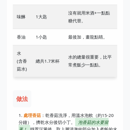
沒有就用米酒+一點點
味醂
1大匙
糖代替。
香油
1小匙
最後加，畫龍點睛。
水
水的總量很重要，比平
(含香
總共1.7米杯
常煮飯少一點點。
菇水)
做法
處理香菇
：乾香菇洗淨，用溫水泡軟（約15-20
分鐘），擠乾水分後切小丁。
泡香菇的水要留
著！
靜置沉澱後，取上層清澈的部分加入煮飯的水