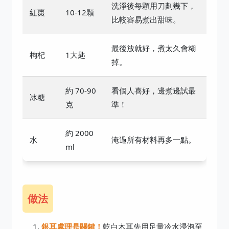
洗淨後每顆用刀劃幾下，
紅棗
10-12顆
比較容易煮出甜味。
最後放就好，煮太久會糊
枸杞
1大匙
掉。
約 70-90
看個人喜好，邊煮邊試最
冰糖
克
準！
約 2000
水
淹過所有材料再多一點。
ml
做法
銀耳處理是關鍵！
乾白木耳先用足量冷水浸泡至