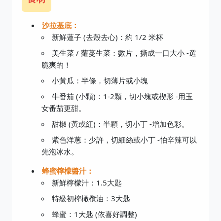
沙拉基底：
新鮮蓮子 (去殼去心)：約 1/2 米杯
美生菜 / 蘿蔓生菜：數片，撕成一口大小 -選
脆爽的！
小黃瓜：半條，切薄片或小塊
牛番茄 (小顆)：1-2顆，切小塊或楔形 -用玉
女番茄更甜。
甜椒 (黃或紅)：半顆，切小丁 -增加色彩。
紫色洋蔥：少許，切細絲或小丁 -怕辛辣可以
先泡冰水。
蜂蜜檸檬醬汁：
新鮮檸檬汁：1.5大匙
特級初榨橄欖油：3大匙
蜂蜜：1大匙 (依喜好調整)