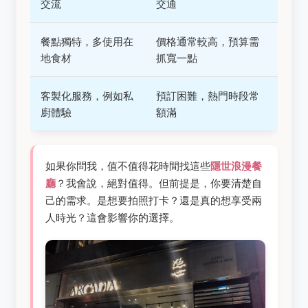
交流
交通
餐點獨特，多使用在
價格通常較高，預算需
地食材
抓寬一點
客製化服務，例如私
預訂困難，熱門時段常
廚體驗
額滿
如果你問我，值不值得花時間找這些
隱世浪漫餐
廳
？我會說，絕對值得。但前提是，你要清楚自
己的需求。是想要拍照打卡？還是真的想享受兩
人時光？這會影響你的選擇。