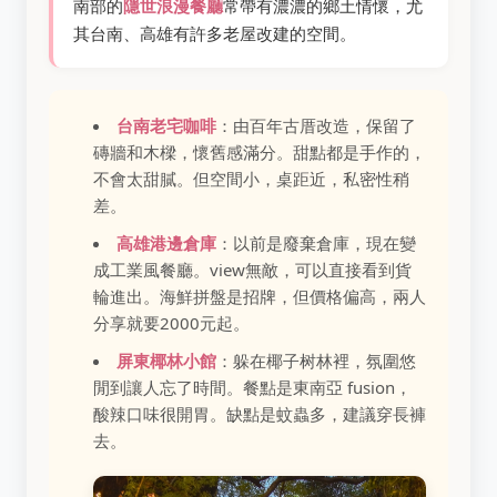
南部的
隱世浪漫餐廳
常帶有濃濃的鄉土情懷，尤
其台南、高雄有許多老屋改建的空間。
台南老宅咖啡
：由百年古厝改造，保留了
磚牆和木樑，懷舊感滿分。甜點都是手作的，
不會太甜膩。但空間小，桌距近，私密性稍
差。
高雄港邊倉庫
：以前是廢棄倉庫，現在變
成工業風餐廳。view無敵，可以直接看到貨
輪進出。海鮮拼盤是招牌，但價格偏高，兩人
分享就要2000元起。
屏東椰林小館
：躲在椰子树林裡，氛圍悠
閒到讓人忘了時間。餐點是東南亞 fusion，
酸辣口味很開胃。缺點是蚊蟲多，建議穿長褲
去。