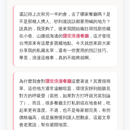
還記得上次和另一半約會，去了哪家餐廳嗎？是
不是那種人擠人、吵到連說話都要用喊的地方？
說真的，我受夠了。後來我開始瘋狂尋找那些藏
在小巷、山腰或海邊的
隱世浪漫餐廳
，這才發現
台灣原來有這麼多寶藏地點。今天就想來跟大家
分享我的私藏名單，還有一些實用的預訂技巧。
畢竟，浪漫這種事，真的不能將就啊。
為什麼我會對
隱世浪漫餐廳
這麼著迷？其實很簡
單。這些地方通常遠離喧囂，環境安靜到能聽見
對方的呼吸聲（當然，如果對方打呼就另當別論
了）。而且，很多餐廳主打私廚或在地食材，吃
起來更有溫度。不過，也不是每家都完美，有些
價格偏高，或是服務慢到讓人想翻桌。這篇文章
會老實說，幫你避開地雷。