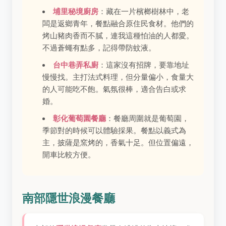
埔里秘境廚房
：藏在一片檳榔樹林中，老
闆是返鄉青年，餐點融合原住民食材。他們的
烤山豬肉香而不膩，連我這種怕油的人都愛。
不過蒼蠅有點多，記得帶防蚊液。
台中巷弄私廚
：這家沒有招牌，要靠地址
慢慢找。主打法式料理，但分量偏小，食量大
的人可能吃不飽。氣氛很棒，適合告白或求
婚。
彰化葡萄園餐廳
：餐廳周圍就是葡萄園，
季節對的時候可以體驗採果。餐點以義式為
主，披薩是窯烤的，香氣十足。但位置偏遠，
開車比較方便。
南部隱世浪漫餐廳