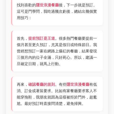
找到喜歡的
隱世浪漫餐廳
後，下一步就是預訂。
這可是門學問，我吃過幾次虧後，總結出幾個實
用技巧：
首先，
提前預訂是王道
。很多熱門餐廳要提前一
個月甚至更久預訂，尤其是假日或特殊節日。我
曾經想預訂一家在網路上爆紅的餐廳，結果發現
三個月內的位子全滿，只好死心。所以，建議一
旦確定日期，就馬上行動。
再來，
確認餐廳的規則
。有些
隱世浪漫餐廳
有低
消、訂金或著裝要求。比如有家餐廳要求客人不
能穿拖鞋，我朋友就因為這樣被拒於門外，超尷
尬。最好預訂時直接問清楚，避免掃興。