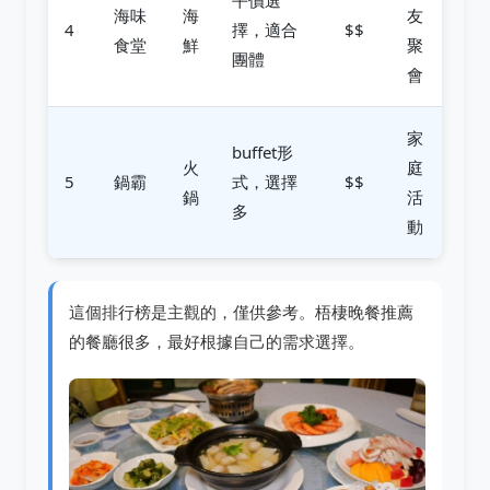
海味
海
友
4
擇，適合
$$
食堂
鮮
聚
團體
會
家
buffet形
火
庭
5
鍋霸
式，選擇
$$
鍋
活
多
動
這個排行榜是主觀的，僅供參考。梧棲晚餐推薦
的餐廳很多，最好根據自己的需求選擇。