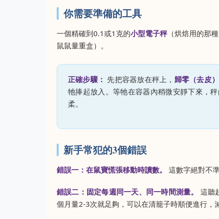
你需要準備的工具
一個精確到0.1或1克的
小型電子秤
（烘焙用的那種
鼠鼠量重盒）。
正確步驟：
先把容器放在秤上，
歸零（去皮
牠捧起放入。等牠在容器內稍微安靜下來，秤
柔。
新手常犯的3個錯誤
錯誤一：在鼠寶慌張移動時讀數。
這數字絕對不準
錯誤二：固定每週同一天、同一時間測量。
這聽
個月量2-3次就足夠，可以在清籠子時順便進行，