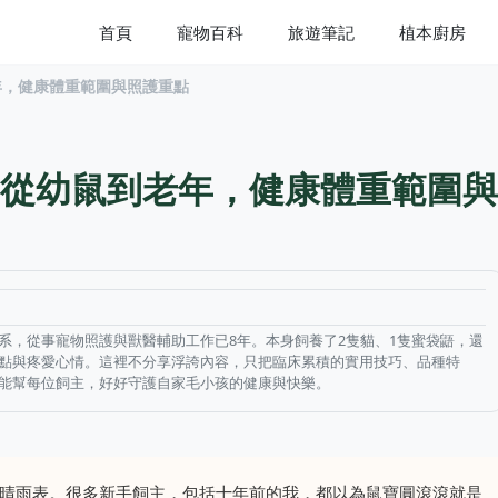
首頁
寵物百科
旅遊筆記
植本廚房
年，健康體重範圍與照護重點
從幼鼠到老年，健康體重範圍與
系，從事寵物照護與獸醫輔助工作已8年。本身飼養了2隻貓、1隻蜜袋鼯，還
點與疼愛心情。這裡不分享浮誇內容，只把臨床累積的實用技巧、品種特
能幫每位飼主，好好守護自家毛小孩的健康與快樂。
晴雨表。很多新手飼主，包括十年前的我，都以為鼠寶圓滾滾就是