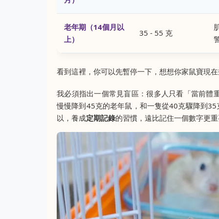
老年期（14個月以
35 - 55 克
上）
看到這裡，你可以先暫停一下，想想你家鼠寶現在
我必須指出一個常見盲區：很多人只看「當前體重
慢慢降到45克的老年鼠，和一隻從40克驟降到
以，養成
定期記錄
的習慣，遠比記住一個數字更重