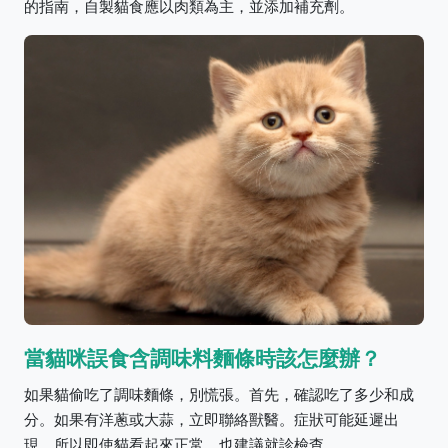
的指南，自製貓食應以肉類為主，並添加補充劑。
當貓咪誤食含調味料麵條時該怎麼辦？
如果貓偷吃了調味麵條，別慌張。首先，確認吃了多少和成
分。如果有洋蔥或大蒜，立即聯絡獸醫。症狀可能延遲出
現，所以即使貓看起來正常，也建議就診檢查。