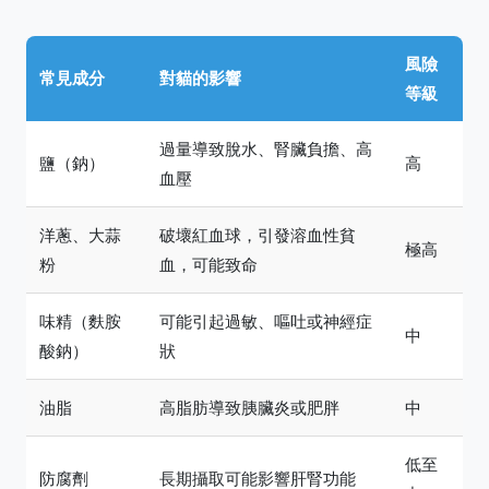
風險
常見成分
對貓的影響
等級
過量導致脫水、腎臟負擔、高
鹽（鈉）
高
血壓
洋蔥、大蒜
破壞紅血球，引發溶血性貧
極高
粉
血，可能致命
味精（麩胺
可能引起過敏、嘔吐或神經症
中
酸鈉）
狀
油脂
高脂肪導致胰臟炎或肥胖
中
低至
防腐劑
長期攝取可能影響肝腎功能