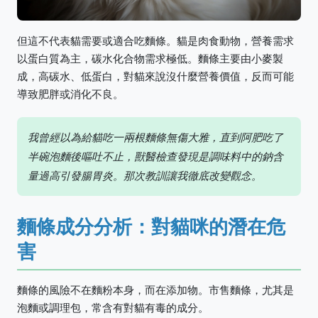
但這不代表貓需要或適合吃麵條。貓是肉食動物，營養需求
以蛋白質為主，碳水化合物需求極低。麵條主要由小麥製
成，高碳水、低蛋白，對貓來說沒什麼營養價值，反而可能
導致肥胖或消化不良。
我曾經以為給貓吃一兩根麵條無傷大雅，直到阿肥吃了
半碗泡麵後嘔吐不止，獸醫檢查發現是調味料中的鈉含
量過高引發腸胃炎。那次教訓讓我徹底改變觀念。
麵條成分分析：對貓咪的潛在危
害
麵條的風險不在麵粉本身，而在添加物。市售麵條，尤其是
泡麵或調理包，常含有對貓有毒的成分。