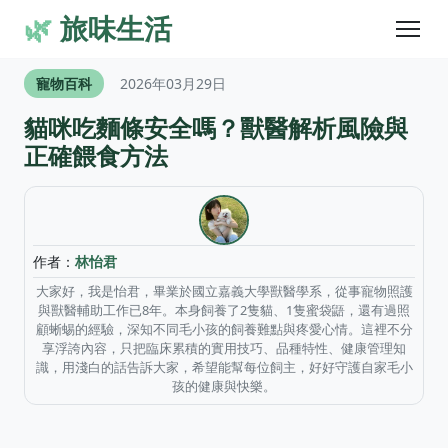
🌿
旅味生活
寵物百科
2026年03月29日
貓咪吃麵條安全嗎？獸醫解析風險與
正確餵食方法
作者：
林怡君
大家好，我是怡君，畢業於國立嘉義大學獸醫學系，從事寵物照護
與獸醫輔助工作已8年。本身飼養了2隻貓、1隻蜜袋鼯，還有過照
顧蜥蜴的經驗，深知不同毛小孩的飼養難點與疼愛心情。這裡不分
享浮誇內容，只把臨床累積的實用技巧、品種特性、健康管理知
識，用淺白的話告訴大家，希望能幫每位飼主，好好守護自家毛小
孩的健康與快樂。