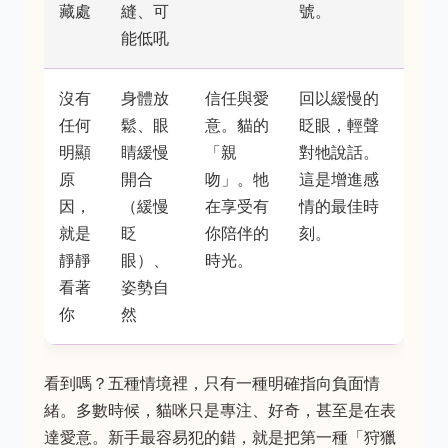
藏處
縫、可
號。
能低吼
沒有
身體放
信任與愛
回以緩慢的
任何
鬆、眼
意。貓的
眨眼，輕聲
明顯
睛緩慢
「親
對牠說話。
原
開合
吻」。牠
這是增進感
因，
（緩慢
在享受有
情的最佳時
就是
眨
你陪伴的
刻。
靜靜
眼）、
時光。
看著
姿勢自
你
然
看到嗎？五種情境裡，只有一種明確指向負面情
緒。多數時候，貓咪只是專注、好奇，甚至是在表
達愛意。新手最容易犯的錯，就是把第一種「狩獵