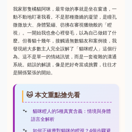
我家那隻橘貓阿咪，最常做的事就是坐在窗邊，一
動不動地盯著我看。不是那種撒嬌的凝望，是瞳孔
微微放大、身體緊繃、彷彿在審視獵物般的「瞪
視」。一開始我也會心裡發毛，以為自己做錯了什
麼。但養貓十幾年，接觸過無數貓友和案例後，我
發現絕大多數主人完全誤解了「貓咪瞪人」這個行
為。這不是單一的情緒訊號，而是一套複雜的溝通
系統。錯誤的解讀，像是把好奇當成挑釁，往往才
是關係緊張的開始。
🐱 本文重點搶先看
貓咪瞪人的5種真實含義：情境與身體
語言全解析
如何正確應對貓咪的瞪視？4個步驟避