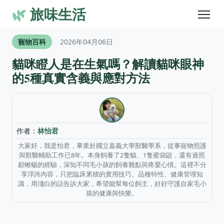
🌿
旅味生活
寵物百科
2026年04月06日
貓咪瞪人是在生氣嗎？解讀貓咪眼神
的5種真實含義與應對方法
作者：
林怡君
大家好，我是怡君，畢業於國立嘉義大學獸醫學系，從事寵物照護
與獸醫輔助工作已8年。本身飼養了2隻貓、1隻蜜袋鼯，還有過照
顧蜥蜴的經驗，深知不同毛小孩的飼養難點與疼愛心情。這裡不分
享浮誇內容，只把臨床累積的實用技巧、品種特性、健康管理知
識，用淺白的話告訴大家，希望能幫每位飼主，好好守護自家毛小
孩的健康與快樂。