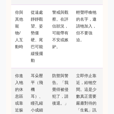
你與
從遠處
警戒與觀
輕聲呼喚牠
其他
靜靜觀
察。在評
的名字，邀
寵
望、姿
估狀況，
請牠加入，
物/
勢僵
可能帶有
但不要強
人互
硬、尾
不安或嫉
迫。
動時
巴可能
妒。
緩慢擺
動
你進
耳朵壓
防禦與警
立即停止靠
入牠
平（飛
告。「我
近，給牠空
的休
機
覺得被侵
間。這是少
息區
耳）、
犯了，請
數真正需要
或靠
瞳孔縮
後退。」
嚴肅對待的
近躲
小成細
「生氣」訊