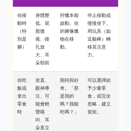
你移
身體壓
狩獵本能
停止移動或
動時
低、屁
啟動。你
慢慢坐下。
（特
股微
的腳像獵
用玩具（如
別是
搖、瞳
物在移
逗貓棒）轉
腳）
孔放
動。
移其注意
大、耳
力。
朵朝前
你吃
坐直、
期待與好
可以選擇給
飯或
眼神專
奇。「那
予少量零
拿出
注、可
是我的
食，或完全
零食
能會輕
嗎？我能
忽略，建立
時
聲喵
吃嗎？」
規矩。
叫、耳
朵直立