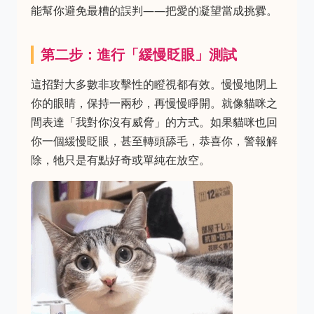
能幫你避免最糟的誤判——把愛的凝望當成挑釁。
第二步：進行「緩慢眨眼」測試
這招對大多數非攻擊性的瞪視都有效。慢慢地閉上
你的眼睛，保持一兩秒，再慢慢睜開。就像貓咪之
間表達「我對你沒有威脅」的方式。如果貓咪也回
你一個緩慢眨眼，甚至轉頭舔毛，恭喜你，警報解
除，牠只是有點好奇或單純在放空。