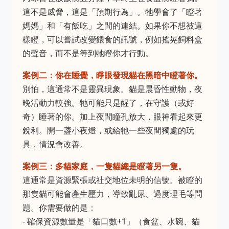
這不是威脅，這是「預期行為」。牠學會了「瞪著
媽媽」和「有飯吃」之間的連結。如果你不想被這
樣瞪，可以嘗試改變餵食的訊號，例如搖晃飼料盒
的聲音，而不是等到牠瞪你才行動。
案例二：你在睡覺，睜眼發現貓在黑暗中瞪著你。
別怕，這通常不是靈異現象。貓是晨昏性動物，夜
晚活動力較強。牠可能只是醒了，在守護（或好
奇）睡著的你。加上夜間瞳孔放大，眼神看起來更
銳利。開一盞小夜燈，或給牠一些夜間獨處的玩
具，情況會改善。
案例三：多貓家庭，一隻貓總是瞪著另一隻。
這通常是資源緊張或社交地位未明的信號。被瞪的
那隻貓可能會產生壓力，導致亂尿、過度理毛等問
題。你需要做的是：
- 確保資源數量是「貓口數+1」（食盆、水碗、貓