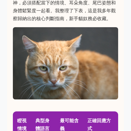
神，必須搭配當下的情境、耳朵角度、尾巴姿態和
身體鬆緊度一起看。我整理了下表，這是我多年觀
察歸納出的核心判斷指南，新手貓奴務必收藏。
瞪視
典型身
最可能含
正確回應方
情境
體語言
義
式