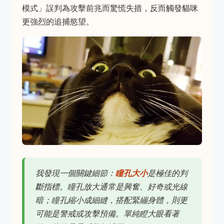
模式」誤判為攻擊前兆而驚慌失措，反而觸發貓咪
更強烈的追捕慾望。
我發現一個關鍵細節：
瞳孔大小
是極佳的判
斷指標。瞳孔放大通常是興奮、好奇或光線
暗；瞳孔縮小成細縫，搭配緊繃身體，則更
可能是警戒或攻擊預備。單純瞪大眼看著