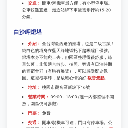
交通：
開車/騎機車最方便，有小型停車場。
公車較難直達，最近站牌下車後需步行約15-20
分鐘。
白沙岬燈塔
介紹：
全台灣最西邊的燈塔，也是二級古蹟！
純白色的塔身在藍天綠地襯托下超級醒目優雅。
燈塔本身不能爬上去，但園區整理得很舒服，綠
草如茵，非常適合散步、拍照。旁邊有日治時期
的舊宿舍群（有時有展覽），可以感受歷史氛
圍。這裡很寧靜，是放鬆心情的好
觀音景點
。
地址：
桃園市觀音區新坡下16號
營業時間：
09:00 - 18:00 (週一內部整理不開
放，園區仍可參觀)
門票：
免費
交通：
開車/騎機車可達，門口有停車場。公