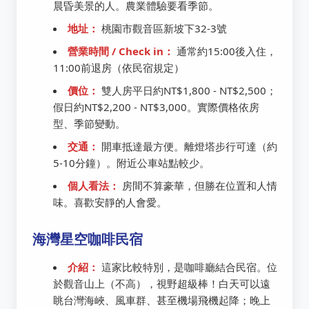
晨昏美景的人。農業體驗要看季節。
地址：
桃園市觀音區新坡下32-3號
營業時間 / Check in：
通常約15:00後入住，
11:00前退房（依民宿規定）
價位：
雙人房平日約NT$1,800 - NT$2,500；
假日約NT$2,200 - NT$3,000。實際價格依房
型、季節變動。
交通：
開車抵達最方便。離燈塔步行可達（約
5-10分鐘）。附近公車站點較少。
個人看法：
房間不算豪華，但勝在位置和人情
味。喜歡安靜的人會愛。
海灣星空咖啡民宿
介紹：
這家比較特別，是咖啡廳結合民宿。位
於觀音山上（不高），視野超級棒！白天可以遠
眺台灣海峽、風車群、甚至機場飛機起降；晚上