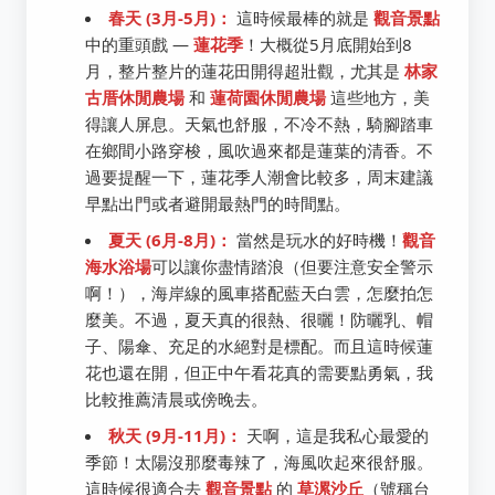
春天 (3月-5月)：
這時候最棒的就是
觀音景點
中的重頭戲 —
蓮花季
！大概從5月底開始到8
月，整片整片的蓮花田開得超壯觀，尤其是
林家
古厝休閒農場
和
蓮荷園休閒農場
這些地方，美
得讓人屏息。天氣也舒服，不冷不熱，騎腳踏車
在鄉間小路穿梭，風吹過來都是蓮葉的清香。不
過要提醒一下，蓮花季人潮會比較多，周末建議
早點出門或者避開最熱門的時間點。
夏天 (6月-8月)：
當然是玩水的好時機！
觀音
海水浴場
可以讓你盡情踏浪（但要注意安全警示
啊！），海岸線的風車搭配藍天白雲，怎麼拍怎
麼美。不過，夏天真的很熱、很曬！防曬乳、帽
子、陽傘、充足的水絕對是標配。而且這時候蓮
花也還在開，但正中午看花真的需要點勇氣，我
比較推薦清晨或傍晚去。
秋天 (9月-11月)：
天啊，這是我私心最愛的
季節！太陽沒那麼毒辣了，海風吹起來很舒服。
這時候很適合去
觀音景點
的
草漯沙丘
（號稱台