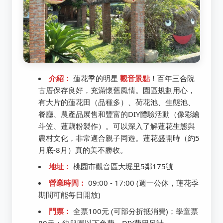
介紹：
蓮花季的明星
觀音景點
！百年三合院
古厝保存良好，充滿懷舊風情。園區規劃用心，
有大片的蓮花田（品種多）、荷花池、生態池、
餐廳、農產品展售和豐富的DIY體驗活動（像彩繪
斗笠、蓮藕粉製作）。可以深入了解蓮花生態與
農村文化，非常適合親子同遊。蓮花盛開時（約5
月底-8月）真的美不勝收。
地址：
桃園市觀音區大堀里5鄰175號
營業時間：
09:00 - 17:00 (週一公休，蓮花季
期間可能每日開放)
門票：
全票100元 (可部分折抵消費)；學童票