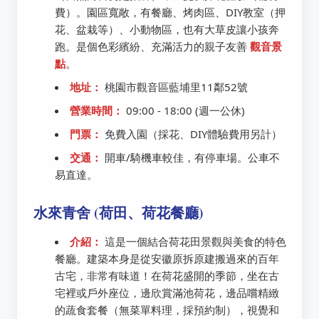
費）。園區寬敞，有餐廳、烤肉區、DIY教室（押
花、盆栽等）、小動物區，也有大草皮讓小孩奔
跑。是個色彩繽紛、充滿活力的親子友善
觀音景
點
。
地址：
桃園市觀音區藍埔里11鄰52號
營業時間：
09:00 - 18:00 (週一公休)
門票：
免費入園（採花、DIY體驗費用另計）
交通：
開車/騎機車較佳，有停車場。公車不
易直達。
水來青舍 (荷田、荷花餐廳)
介紹：
這是一個結合荷花田景觀與美食的特色
餐廳。建築本身是從安徽原拆原建搬過來的百年
古宅，非常有味道！在荷花盛開的季節，坐在古
宅裡或戶外座位，邊欣賞滿池荷花，邊品嚐精緻
的蔬食套餐（無菜單料理，採預約制），視覺和