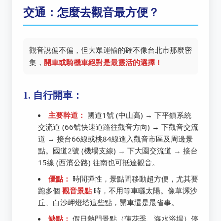
交通：怎麼去觀音最方便？
觀音說偏不偏，但大眾運輸的確不像台北市那麼密
集，
開車或騎機車絕對是最靈活的選擇！
1. 自行開車：
主要幹道：
國道1號 (中山高) → 下平鎮系統
交流道 (66號快速道路往觀音方向) → 下觀音交流
道 → 接台66線或桃84線進入觀音市區及周邊景
點。國道2號 (機場支線) → 下大園交流道 → 接台
15線 (西濱公路) 往南也可抵達觀音。
優點：
時間彈性，景點間移動超方便，尤其要
跑多個
觀音景點
時，不用等車曬太陽。像草漯沙
丘、白沙岬燈塔這些點，開車還是最省事。
缺點：
假日熱門景點（蓮花季、海水浴場）停