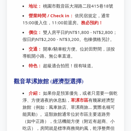
地址：
桃園市觀音區大湖路二段415巷18號
營業時間 / Check in：
依民宿規定，通常
15:00後入住，11:00前退房。
務必預約！
價位：
雙人房平日約NT$1,800 - NT$2,800；
假日約NT$2,200 - NT$3,200。包棟價格另計。
交通：
開車/騎車較方便。位於田野間，須按
導航開小路。無公車直達。
特色：
超級適合拍照！很有味道。
觀音草漯旅館 (經濟型選擇)
介紹：
如果你是預算優先，或者只需要一個乾
淨、方便過夜的休息點，
草漯市區
有幾家經濟型
旅館（例如：風車旅店、草漯商旅... 實際名稱可
能異動）。這類旅館通常位於市區主要道路旁
（如中正路），生活機能方便（附近有超商、小
吃店），房間就是標準商務簡約風，乾淨整齊但