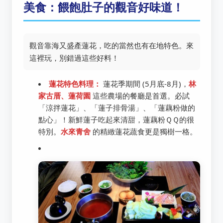
美食：餵飽肚子的觀音好味道！
觀音靠海又盛產蓮花，吃的當然也有在地特色。來
這裡玩，別錯過這些好料！
蓮花特色料理：
蓮花季期間 (5月底-8月)，
林
家古厝、蓮荷園
這些農場的餐廳是首選。必試
「涼拌蓮花」、「蓮子排骨湯」、「蓮藕粉做的
點心」！新鮮蓮子吃起來清甜，蓮藕粉ＱＱ的很
特別。
水來青舍
的精緻蓮花蔬食更是獨樹一格。