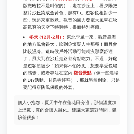
版撒哈拉不是叫假的），走在沙丘上，看夕陽把
整片沙丘染成金黃色，超有fu。遊客也相對少一
些，玩起來更愜意。觀音的風力發電大風車在秋
高氣爽的天空下轉啊轉，畫面特別療癒。
冬天 (12月-2月)：
東北季風一來，觀音靠海
的地方風會很大，吹到你懷疑人生那種！而且會
比較濕冷。這時候戶外活動可能就沒那麼舒適
了，風大到在沙丘走路都有點吃力。不過，好處
是遊客超級少！如果你不怕冷風，想要享受包場
的感覺，或者專注在室內
觀音景點
（像一些農場
的DIY活動、甘泉寺拜拜），那就另當別論。只是
要記得穿防風保暖的外套。
個人小抱怨：夏天中午在蓮花田旁邊，那個溫度加
上溼氣，真的會讓人融化... 建議大家選對時間，體
驗差很多！