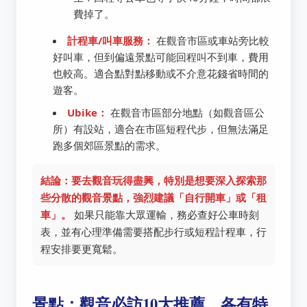
費掉了。
計程車/叫車服務：
在觀音市區或車站旁比較
好叫車，但到偏遠景點可能回程叫不到車，費用
也較高。適合點對點移動或不介意花錢省時間的
遊客。
Ubike：
在觀音市區部分地點（如觀音區公
所）有設站，適合在市區短程代步，但無法滿足
跑多個郊區景點的需求。
結論：要去觀音玩得盡興，特別是想要深入探索那
些分散的觀音景點，強烈建議「自行開車」或「租
車」。
如果只能靠大眾運輸，務必查好公車時刻
表，並有心理準備需要搭配步行或短程計程車，行
程安排要更寬鬆。
景點：觀音必訪10大推薦，各有特