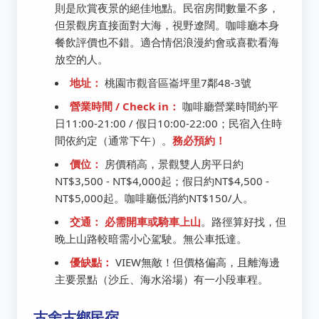
則是欣賞夜景的絕佳地點。民宿房間數量不多，
但景觀房直接面對大海，視野遼闊。咖啡廳本身
餐飲評價也不錯。適合情侶浪漫約會或喜歡看海
放空的人。
地址：
桃園市觀音區崙坪里7鄰48-3號
營業時間 / Check in：
咖啡廳營業時間約平
日11:00-21:00 / 假日10:00-22:00；民宿入住時
間依約定（通常下午）。
務必預約！
價位：
房價稍高，景觀雙人房平日約
NT$3,500 - NT$4,000起；假日約NT$4,500 -
NT$5,000起。咖啡廳低消約NT$150/人。
交通：
必需開車或騎車上山
。路徑算好找，但
晚上山路較暗需小心駕駛。無公車抵達。
優缺點：
VIEW無敵！但價格偏高，且離海邊
主要景點（沙丘、海水浴場）有一小段車程。
古舍古鄉民宿