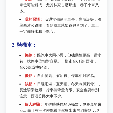
車位可能難找，尤其林家古厝那邊，巷子小車又
多。
我的習慣：
我通常都是開車去，導航設好，沿
著西濱公路開，看到風車就知道觀音到了。車上
一定備好水和小點心。
2. 騎機車：
路線：
跟汽車大同小異，但機動性更高，鑽小
巷、找停車位相對容易。一樣走台61線(西濱)、
台66線或桃84線。
優點：
自由度高、省油費、停車相對容易。
缺點：
日曬雨淋（夏天曬、冬天冷風刺骨），
長途騎乘較累，行李攜帶量有限。安全也要特別
注意，西濱公路大車不少。
個人經驗：
年輕時熱血騎過幾次，屁股真的會
麻... 而且有一次差點被突然衝出來的狗嚇到，現