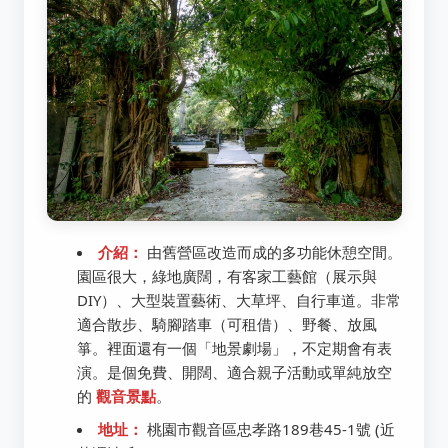
介紹：
由舊營區改造而成的多功能休憩空間。
園區很大，綠地廣闊，有客家工藝館（展示與
DIY）、大型裝置藝術、大草坪、自行車道。非常
適合散步、騎腳踏車（可租借）、野餐、放風
箏。裡面還有一個「地景劇場」，不定期會有表
演。是個免費、開闊、適合親子活動或單純放空
的
觀音景點
。
地址：
桃園市觀音區忠孝路189巷45-1號 (近