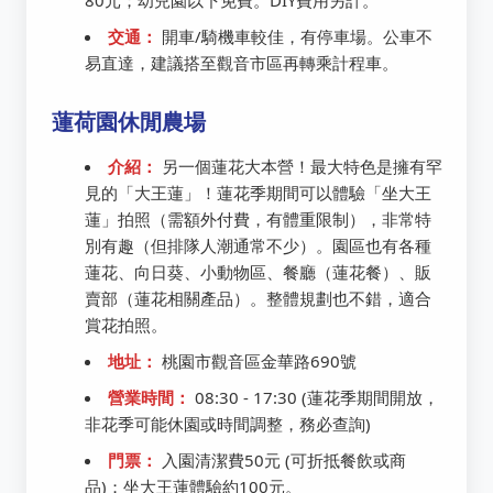
80元；幼兒園以下免費。DIY費用另計。
交通：
開車/騎機車較佳，有停車場。公車不
易直達，建議搭至觀音市區再轉乘計程車。
蓮荷園休閒農場
介紹：
另一個蓮花大本營！最大特色是擁有罕
見的「大王蓮」！蓮花季期間可以體驗「坐大王
蓮」拍照（需額外付費，有體重限制），非常特
別有趣（但排隊人潮通常不少）。園區也有各種
蓮花、向日葵、小動物區、餐廳（蓮花餐）、販
賣部（蓮花相關產品）。整體規劃也不錯，適合
賞花拍照。
地址：
桃園市觀音區金華路690號
營業時間：
08:30 - 17:30 (蓮花季期間開放，
非花季可能休園或時間調整，務必查詢)
門票：
入園清潔費50元 (可折抵餐飲或商
品)；坐大王蓮體驗約100元。