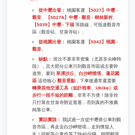
從中壢出發：
桃園客運
【5027】中壢 -
觀音
、
【5027A】中壢 - 觀音 - 樹林新村
、
【5039】中壢 - 下福
等路線，可抵達觀音市
區（觀音站、甘泉寺站）。
從桃園出發：
桃園客運
【5042】桃園 -
觀音
。
缺點：
班次不算非常密集（尤其非尖峰時
段），且大部分公車只到觀音市區或主要幹
道旁。要到
草漯沙丘、白沙岬燈塔、蓮花園
區
這些核心
觀音景點
，下車後通常還需要
轉乘其他交通工具（如計程車、Ubike）或
步行一段不短的距離
，非常不方便！除非你
只打算在甘泉寺附近逛逛，否則真的不推薦
純靠公車。
實話實說：
我試過一次從中壢搭公車到觀
音市區，再走去白沙岬燈塔... 走到懷疑人
生！回程等公車也等了快40分鐘，時間都浪