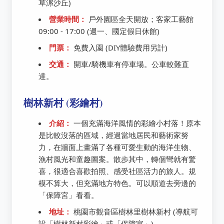
草漯沙丘)
營業時間：
戶外園區全天開放；客家工藝館
09:00 - 17:00 (週一、國定假日休館)
門票：
免費入園 (DIY體驗費用另計)
交通：
開車/騎機車有停車場。公車較難直
達。
樹林新村 (彩繪村)
介紹：
一個充滿海洋風情的彩繪小村落！原本
是比較沒落的區域，經過當地居民和藝術家努
力，在牆面上畫滿了各種可愛生動的海洋生物、
漁村風光和童趣圖案。散步其中，轉個彎就有驚
喜，很適合喜歡拍照、感受社區活力的旅人。規
模不算大，但充滿地方特色。可以順道去旁邊的
「保障宮」看看。
地址：
桃園市觀音區樹林里樹林新村 (導航可
設「樹林新村彩繪」或「保障宮」)