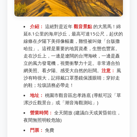
介紹：
這絕對是近年
觀音景點
的大黑馬！綿
延8.1公里的海岸沙丘，最高可達15公尺，起伏的
線條在夕陽下美得像幅畫，難怪被叫做「台版撒
哈拉」。這裡是重要的地質資產，生態也豐富。
走在沙丘上，一邊是遼闊的台灣海峽，一邊是矗
立的風力發電機，視覺衝擊力十足。非常適合拍
網美照、看夕陽、感受大自然的壯闊。
注意：
風
沙有時很大，記得戴口罩墨鏡保護眼睛；穿好走
的鞋；垃圾請務必帶走！
地址：
桃園市觀音區忠孝路底 (導航可設「草
漯沙丘觀景台」或「潮音海觀測站」)
營業時間：
全天開放 (建議白天或黃昏前往，
夜間無照明較危險)
門票：
免費