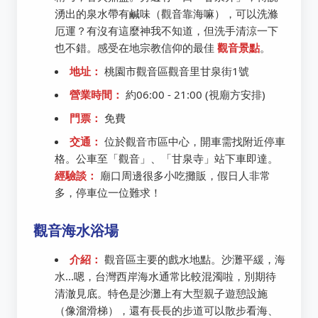
湧出的泉水帶有鹹味（觀音靠海嘛），可以洗滌
厄運？有沒有這麼神我不知道，但洗手清涼一下
也不錯。感受在地宗教信仰的最佳
觀音景點
。
地址：
桃園市觀音區觀音里甘泉街1號
營業時間：
約06:00 - 21:00 (視廟方安排)
門票：
免費
交通：
位於觀音市區中心，開車需找附近停車
格。公車至「觀音」、「甘泉寺」站下車即達。
經驗談：
廟口周邊很多小吃攤販，假日人非常
多，停車位一位難求！
觀音海水浴場
介紹：
觀音區主要的戲水地點。沙灘平緩，海
水...嗯，台灣西岸海水通常比較混濁啦，別期待
清澈見底。特色是沙灘上有大型親子遊憩設施
（像溜滑梯），還有長長的步道可以散步看海、