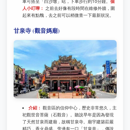
車可搭至「白沙墩」站，下車步行約10分鐘。
個
人小叮嚀：
之前去好像有段時間在維修外牆，圍
起來有點醜，去之前可以稍微查一下最新狀況。
甘泉寺 (觀音媽廟)
介紹：
觀音區的信仰中心，歷史非常悠久，主
祀觀世音菩薩（石觀音）。聽說早年是因為發現
了天然甘泉而建廟，故稱甘泉寺。廟宇建築莊嚴
精巧，香火鼎盛。旁邊有一口「甘泉井」，傳說