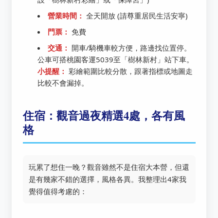
營業時間：
全天開放 (請尊重居民生活安寧)
門票：
免費
交通：
開車/騎機車較方便，路邊找位置停。
公車可搭桃園客運5039至「樹林新村」站下車。
小提醒：
彩繪範圍比較分散，跟著指標或地圖走
比較不會漏掉。
住宿：觀音過夜精選4處，各有風
格
玩累了想住一晚？觀音雖然不是住宿大本營，但還
是有幾家不錯的選擇，風格各異。我整理出4家我
覺得值得考慮的：