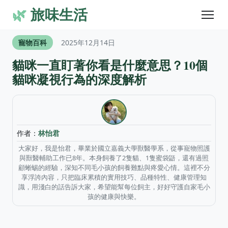
🌿
旅味生活
寵物百科
2025年12月14日
貓咪一直盯著你看是什麼意思？10個
貓咪凝視行為的深度解析
作者：
林怡君
大家好，我是怡君，畢業於國立嘉義大學獸醫學系，從事寵物照護
與獸醫輔助工作已8年。本身飼養了2隻貓、1隻蜜袋鼯，還有過照
顧蜥蜴的經驗，深知不同毛小孩的飼養難點與疼愛心情。這裡不分
享浮誇內容，只把臨床累積的實用技巧、品種特性、健康管理知
識，用淺白的話告訴大家，希望能幫每位飼主，好好守護自家毛小
孩的健康與快樂。