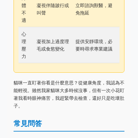
體
凝視伴隨跛行或
立即諮詢獸醫，避
不
叫聲
免拖延
適
心
理
凝視加上過度理
提供安靜環境，必
壓
毛或食慾變化
要時尋求專業建議
力
貓咪一直盯著你看是什麼意思？從健康角度，我認為不
能輕視。雖然我家貓咪大多時候沒事，但有一次小花盯
著我看時眼神痛苦，我趕緊帶去檢查，還好只是吃壞肚
子。
常見問答