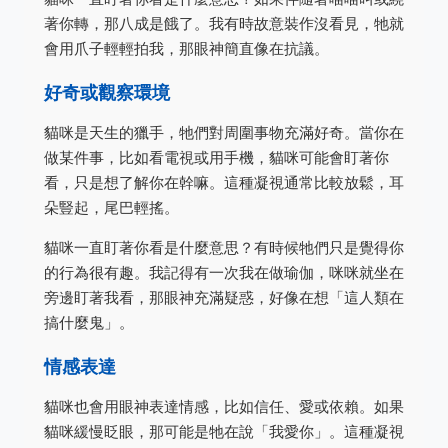
著你轉，那八成是餓了。我有時故意裝作沒看見，牠就
會用爪子輕輕拍我，那眼神簡直像在抗議。
好奇或觀察環境
貓咪是天生的獵手，牠們對周圍事物充滿好奇。當你在
做某件事，比如看電視或用手機，貓咪可能會盯著你
看，只是想了解你在幹嘛。這種凝視通常比較放鬆，耳
朵豎起，尾巴輕搖。
貓咪一直盯著你看是什麼意思？有時候牠們只是覺得你
的行為很有趣。我記得有一次我在做瑜伽，咪咪就坐在
旁邊盯著我看，那眼神充滿疑惑，好像在想「這人類在
搞什麼鬼」。
情感表達
貓咪也會用眼神表達情感，比如信任、愛或依賴。如果
貓咪緩慢眨眼，那可能是牠在說「我愛你」。這種凝視