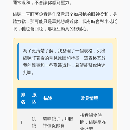
通常溫和，不會讓你感到壓力。
貓咪一直盯著你看是什麼意思？如果牠的眼神柔和，身
體放鬆，那可能只是單純想親近你。我有時會對小花眨
眼，牠也會回眨，那種互動真的很暖心。
為了更清楚了解，我整理了一個表格，列出
貓咪盯著看的常見原因和特徵。這表格基於
我的觀察和一些獸醫資料，希望能幫你快速
判斷。
排
原
描述
常見情境
名
因
接近餵食時
飢
貓咪餓了，用眼
1
間，貓咪坐在
餓
神催促餵食
食盆旁