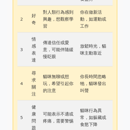
對人類行為感到
你在做新活
好
2
興趣，想觀察學
動，如運動或
奇
習
工作
情
傳達信任或愛
感
放鬆時光，貓
3
意，可能伴隨緩
表
咪主動靠近
慢眨眼
達
尋
貓咪無聊或想
你長時間忽略
求
4
玩，希望引起你
牠，貓咪發出
關
的注意
叫聲
注
健
貓咪行為異
康
可能表示不適或
5
常，如躲藏或
問
疼痛，需要警惕
食慾下降
題