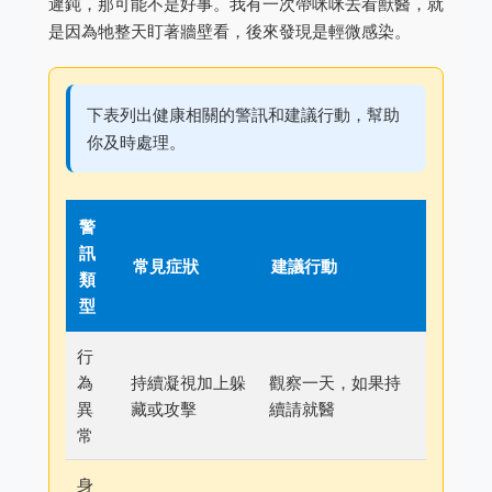
遲鈍，那可能不是好事。我有一次帶咪咪去看獸醫，就
是因為牠整天盯著牆壁看，後來發現是輕微感染。
下表列出健康相關的警訊和建議行動，幫助
你及時處理。
警
訊
常見症狀
建議行動
類
型
行
為
持續凝視加上躲
觀察一天，如果持
異
藏或攻擊
續請就醫
常
身