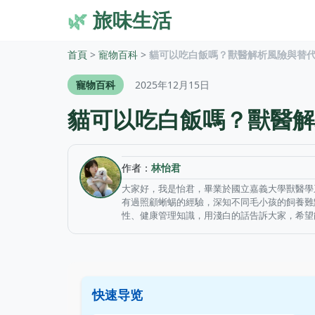
🌿
旅味生活
首頁
>
寵物百科
>
貓可以吃白飯嗎？獸醫解析風險與替
寵物百科
2025年12月15日
貓可以吃白飯嗎？獸醫解
作者：
林怡君
大家好，我是怡君，畢業於國立嘉義大學獸醫學
有過照顧蜥蜴的經驗，深知不同毛小孩的飼養難
性、健康管理知識，用淺白的話告訴大家，希望
快速导览