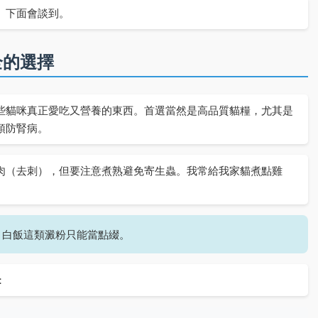
。下面會談到。
全的選擇
些貓咪真正愛吃又營養的東西。首選當然是高品質貓糧，尤其是
預防腎病。
肉（去刺），但要注意煮熟避免寄生蟲。我常給我家貓煮點雞
，白飯這類澱粉只能當點綴。
：