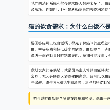
牠們的消化系統和營養需求跟人類差太多了。白
多澱粉。你想想，野生貓科動物會跑去吃稻米嗎
猫的饮食需求：为什么白饭不
要回答貓可以吃白飯嗎，得先了解貓咪的生理結
白、中等脂肪和極低碳水的飲食。白飯呢？一碗
像叫一個運動員只吃糖果充飢，短期可能沒事，
我朋友家的布偶貓，就是因為主人常餵白飯拌肉
常見，尤其是餵食人類食物的家庭。貓可以吃白
牛磺酸、維生素A和花生四烯酸，這些都得從動
貓可以吃白飯嗎？關鍵在於量和頻率。偶爾一