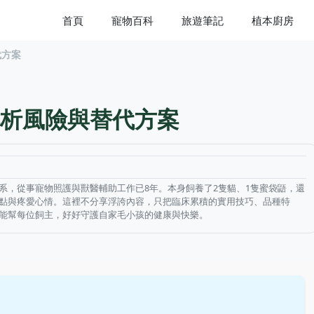
首頁
寵物百科
旅遊筆記
植本廚房
代方案
析風險與替代方案
系，從事寵物照護與獸醫輔助工作已8年。本身飼養了2隻貓、1隻蜜袋鼯，還
點與疼愛心情。這裡不分享浮誇內容，只把臨床累積的實用技巧、品種特
能幫每位飼主，好好守護自家毛小孩的健康與快樂。