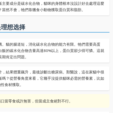
飯主要成分是碳水化合物，貓咪的身體根本沒設計好去處理這麼
？當然不會，牠們靠獵食小動物獲取蛋白質和脂肪。
是理想选择
構。貓的腸道短，消化碳水化合物的能力有限。牠們需要高蛋
白飯的碳水化合物含量高達80%以上，蛋白質卻少得可憐。這就
長期肯定出問題。
汁，結果體重飆升，最後診斷出糖尿病。獸醫說，這在家貓中很
飯嗎？從營養角度來看，它幾乎沒提供貓咪必需的營養素，比如
物性食材獲取。
兩口當零食或許無害，但當成主食絕對不行。