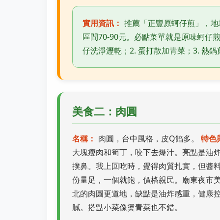
實用資訊：
推薦「正豐原蚵仔煎」，地
區間70-90元。必點菜單就是原味蚵仔煎
仔洗淨瀝乾；2. 蛋打散加青菜；3. 熱
美食二：肉圓
名稱：
肉圓，台中風格，皮Q餡多。
特色
大塊瘦肉和筍丁，咬下去爆汁。亮點是油
撲鼻。我上回吃時，覺得肉質扎實，但醬
份量足，一個就飽，價格親民。廟東夜市
北的肉圓更道地，缺點是油炸感重，健康
膩。搭點小菜像燙青菜也不錯。