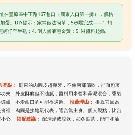
址在豐原區中正路167巷口（廟東入口第一攤），價格
加蛋。DIY提示：家常做法簡單，5步驟完成——1. 蚵
鍋煎蚵仔至半熟；4. 倒入蛋液煎金黃；5. 淋醬料起鍋。
與亮點：
廟東的肉圓皮超彈牙，不像南部偏軟，裡面包著
炸功夫，外皮酥脆但不油膩，醬料用米醬和蒜泥混合，香氣
料偏甜，不愛甜口的可能得適應。
推薦理由：
推薦它因為
美食裡，肉圓是接地氣代表，適合當主食。個人觀點，比台
控小心。
搭配建議：
配清湯或涼飲，如冬瓜茶，能中和油