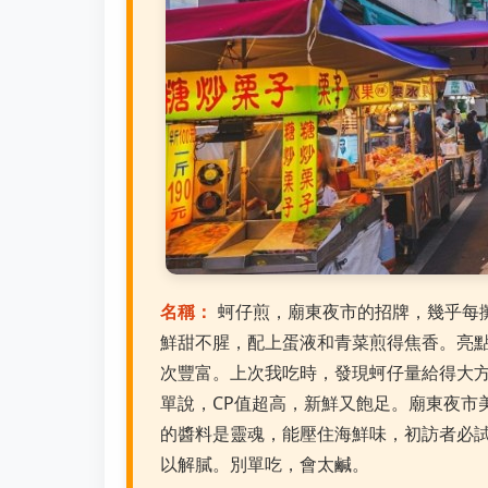
名稱：
蚵仔煎，廟東夜市的招牌，幾乎每
鮮甜不腥，配上蛋液和青菜煎得焦香。亮
次豐富。上次我吃時，發現蚵仔量給得大
單說，CP值超高，新鮮又飽足。廟東夜市
的醬料是靈魂，能壓住海鮮味，初訪者必
以解膩。別單吃，會太鹹。