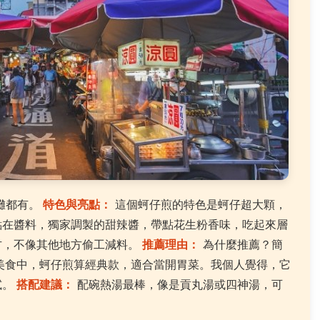
攤都有。
特色與亮點：
這個蚵仔煎的特色是蚵仔超大顆，
點在醬料，獨家調製的甜辣醬，帶點花生粉香味，吃起來層
方，不像其他地方偷工減料。
推薦理由：
為什麼推薦？簡
美食中，蚵仔煎算經典款，適合當開胃菜。我個人覺得，它
試。
搭配建議：
配碗熱湯最棒，像是貢丸湯或四神湯，可