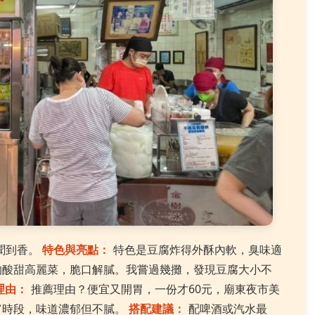
聞到香。
特色與亮點：
特色是豆腐炸得外酥內軟，臭味適
的酸甜高麗菜，脆口解膩。我嘗過幾攤，發現豆腐大小不
理由：
推薦理由？便宜又開胃，一份才60元，廟東夜市美
宵時段，味道濃郁但不膩。
搭配建議：
配啤酒或汽水最