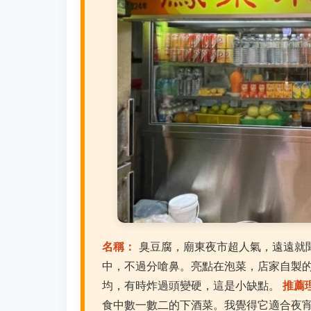
名稱：
臭豆腐，廟東夜市超人氣，遠遠就
中，不過分嗆鼻。亮點在泡菜，店家自製
均，有時炸過頭變硬，這是小缺點。
推薦
食中數一數二的下酒菜。我覺得它適合夜