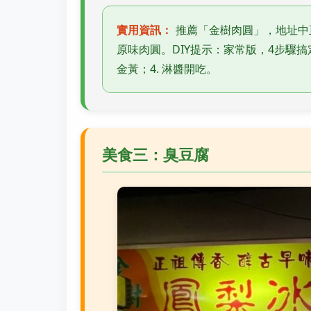
實用資訊：
推薦「金樹肉圓」，地址中正
原味肉圓。DIY提示：家常版，4步驟搞定
金黃；4. 淋醬開吃。
美食三：臭豆腐