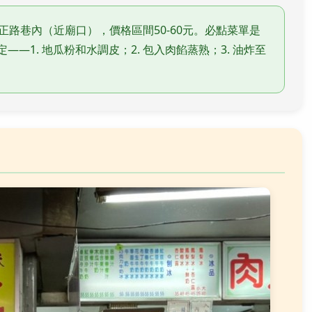
路巷內（近廟口），價格區間50-60元。必點菜單是
——1. 地瓜粉和水調皮；2. 包入肉餡蒸熟；3. 油炸至