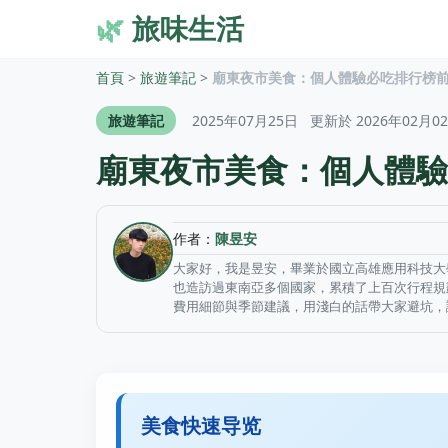
🌿
旅味生活
首頁
>
旅遊筆記
>
廟東夜市美食：個人體驗必吃排行榜
旅遊筆記
2025年07月25日
更新於 2026年02月0
廟東夜市美食：個人體驗
作者：
陳昱安
大家好，我是昱安，畢業於國立高雄應用科技大
也造訪過東南亞多個國家，累積了上百次行程規
費用細節與季節建議，用淺白的話帶大家避坑，
美食快速导览