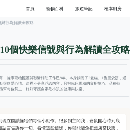
首頁
寵物百科
旅遊筆記
植本廚房
號與行為解讀全攻略
10個快樂信號與行為解讀全攻略
系，從事寵物照護與獸醫輔助工作已8年。本身飼養了2隻貓、1隻蜜袋鼯，還
點與疼愛心情。這裡不分享浮誇內容，只把臨床累積的實用技巧、品種特
能幫每位飼主，好好守護自家毛小孩的健康與快樂。
到現在能讀懂牠們每個小動作。很多飼主問我，倉鼠開心時到底
體語言告訴你一切。看懂這些信號，你就能避免把焦慮當快樂，