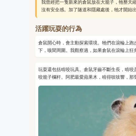
我曾經把一隻新來的倉鼠放在大籠子，牠整天
沒有安全感。加了隧道和隱藏處後，牠才開始
活躍玩耍的行為
倉鼠開心時，會主動探索環境。牠們在滾輪上跑
下，嗅聞周圍。我觀察過，如果倉鼠在滾輪上狂
玩耍還包括啃咬玩具。倉鼠牙齒不斷生長，啃咬
咬籠子欄杆。阿肥最愛蘋果木，啃得吱吱響，那