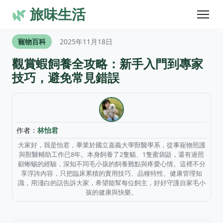
🌿
旅味生活
寵物百科
2025年11月18日
觀賞蝦飼養全攻略：新手入門到專家
技巧，避免常見錯誤
作者：
林怡君
大家好，我是怡君，畢業於國立嘉義大學獸醫學系，從事寵物照護
與獸醫輔助工作已8年。本身飼養了2隻貓、1隻蜜袋鼯，還有過照
顧蜥蜴的經驗，深知不同毛小孩的飼養難點與疼愛心情。這裡不分
享浮誇內容，只把臨床累積的實用技巧、品種特性、健康管理知
識，用淺白的話告訴大家，希望能幫每位飼主，好好守護自家毛小
孩的健康與快樂。