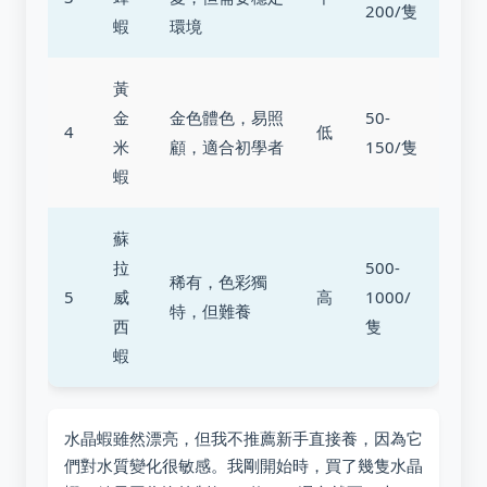
200/隻
蝦
環境
黃
金
金色體色，易照
50-
4
低
米
顧，適合初學者
150/隻
蝦
蘇
拉
500-
稀有，色彩獨
5
威
高
1000/
特，但難養
西
隻
蝦
水晶蝦雖然漂亮，但我不推薦新手直接養，因為它
們對水質變化很敏感。我剛開始時，買了幾隻水晶