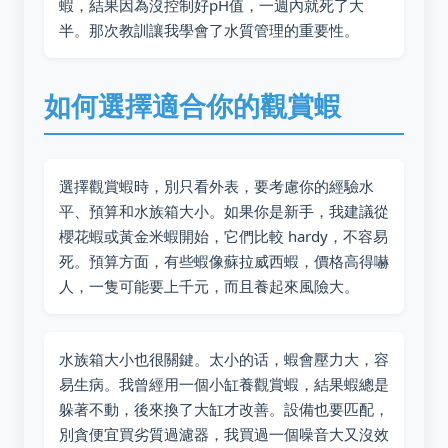
蝦，結果因為沒控制好pH值，一週內就死了大
半。那次教訓讓我學會了水質管理的重要性。
如何選擇適合你的觀賞蝦
選擇觀賞蝦時，別只看外表，要考慮你的經驗水
平、預算和水族箱大小。如果你是新手，我建議從
櫻花蝦或黃金米蝦開始，它們比較 hardy，不容易
死。預算方面，有些蝦像蘇拉威西蝦，價格高得嚇
人，一隻可能要上千元，而且養起來風險大。
水族箱大小也很關鍵。太小的话，蝦會壓力大，容
易生病。我曾經用一個小缸養觀賞蝦，結果蝦總是
躲著不動，後來換了大缸才改善。設備也要匹配，
別貪便宜買劣質過濾器，我買過一個噪音大又沒效