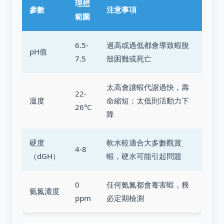
理想
參數
注意事項
範圍
6.5-
過高或過低都會導致蝦脫
pH值
7.5
殼困難或死亡
太高會讓蝦代謝過快，壽
22-
溫度
命縮短；太低則活動力下
26°C
降
硬度
軟水較適合大多數觀賞
4-8
（dGH）
蝦，硬水可能引起問題
0
任何氨氮都會毒害蝦，務
氨氮濃度
ppm
必定期檢測