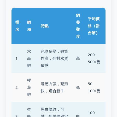
飼
平均價
排
蝦
養
特點
格（新
名
種
難
台幣）
度
水
色彩多變，觀賞
200-
1
晶
性高，但對水質
高
500/隻
蝦
敏感
櫻
適應力強，繁殖
50-
2
花
低
快，適合新手
100/隻
蝦
蜜
黑白條紋，可
100-
3
蜂
愛，但需要穩定
中