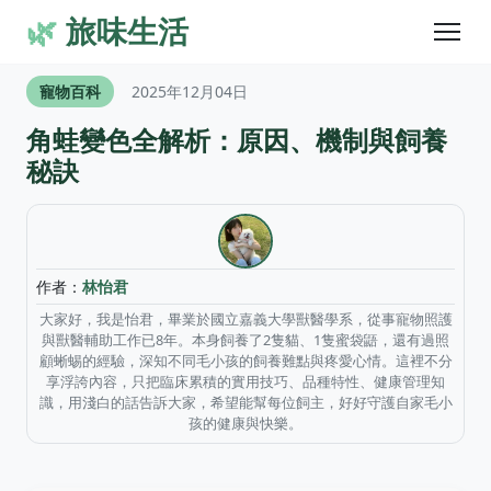
🌿
旅味生活
寵物百科
2025年12月04日
角蛙變色全解析：原因、機制與飼養
秘訣
作者：
林怡君
大家好，我是怡君，畢業於國立嘉義大學獸醫學系，從事寵物照護
與獸醫輔助工作已8年。本身飼養了2隻貓、1隻蜜袋鼯，還有過照
顧蜥蜴的經驗，深知不同毛小孩的飼養難點與疼愛心情。這裡不分
享浮誇內容，只把臨床累積的實用技巧、品種特性、健康管理知
識，用淺白的話告訴大家，希望能幫每位飼主，好好守護自家毛小
孩的健康與快樂。