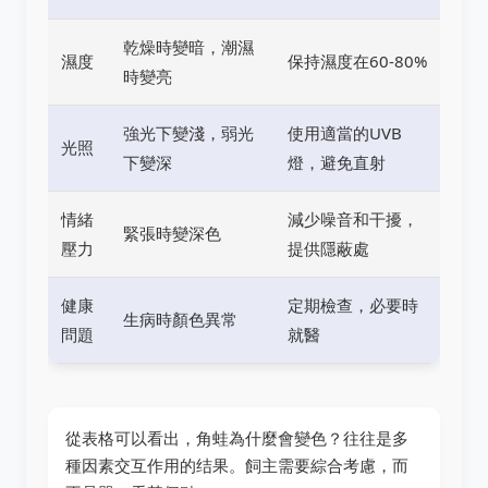
乾燥時變暗，潮濕
濕度
保持濕度在60-80%
時變亮
強光下變淺，弱光
使用適當的UVB
光照
下變深
燈，避免直射
情緒
減少噪音和干擾，
緊張時變深色
壓力
提供隱蔽處
健康
定期檢查，必要時
生病時顏色異常
問題
就醫
從表格可以看出，角蛙為什麼會變色？往往是多
種因素交互作用的结果。飼主需要綜合考慮，而