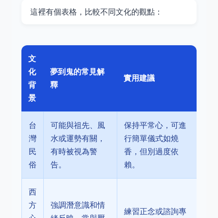
這裡有個表格，比較不同文化的觀點：
文
化
夢到鬼的常見解
實用建議
背
釋
景
台
可能與祖先、風
保持平常心，可進
灣
水或運勢有關，
行簡單儀式如燒
民
有時被視為警
香，但別過度依
俗
告。
賴。
西
方
強調潛意識和情
練習正念或諮詢專