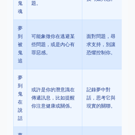
鬼
題。
魂
夢
到
可能象徵你在逃避某
面對問題，尋
被
些問題，或是內心有
求支持，別讓
鬼
罪惡感。
恐懼控制你。
追
夢
到
或許是你的潛意識在
記錄夢中對
鬼
傳遞訊息，比如提醒
話，思考它與
在
你注意健康或關係。
現實的關聯。
說
話