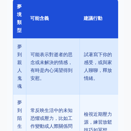
夢
境
可能含義
建議行動
類
型
夢
到
可能表示對逝者的思
試著寫下你的
親
念或未解決的情感，
感受，或與家
人
有時是內心渴望得到
人聊聊，釋放
鬼
安慰。
情緒。
魂
夢
到
常反映生活中的未知
檢視近期壓力
陌
恐懼或壓力，比如工
源，練習放鬆
生
作變動或人際關係問
技巧如冥想。