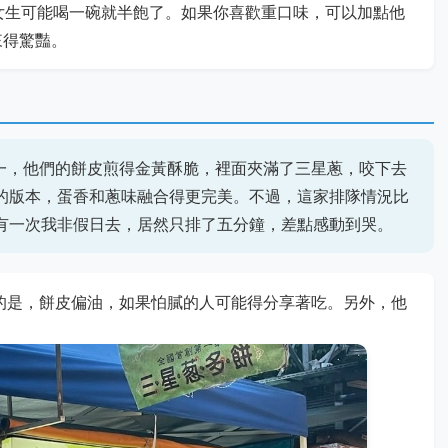
女生可能喝一碗就半飽了。如果你喜歡重口味，可以加點他
來得驚豔。
一，他們的餅皮煎得金黃酥脆，裡面夾滿了三星蔥，咬下去
加蛋的版本，蛋香和蔥味融合得更完美。不過，這家排隊情況比
。有一次我非假日去，居然只排了五分鐘，差點感動到哭。
意的是，餅皮偏油，如果怕膩的人可能得分享著吃。另外，他