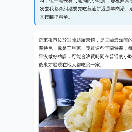
時，但一進去看到滿滿的小吃攤，那種興奮
次去我都會糾結要先吃蔥油餅還是羊肉湯。
直接瞄準精華。
羅東夜市位於宜蘭縣羅東鎮，是宜蘭最熱鬧
產特色，像是三星蔥、鴨賞這些宜蘭特產，
果沒做好功課，可能會浪費時間在普通的小
後來才發現在地人都吃另一家。