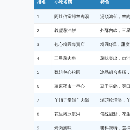
排名
小吃名稱
特色
1
阿灶伯當歸羊肉湯
湯頭濃郁，羊
2
義豐蔥油餅
外酥內軟，三
3
包心粉圓專賣店
粉圓Q彈，甜度
4
三星蔥肉串
蔥味突出，肉
5
魏姐包心粉圓
冰品組合多樣
6
羅東夜市一串心
豆干夾餡，爽
7
羊鋪子當歸羊肉湯
湯頭較清淡，
8
花生捲冰淇淋
傳統甜點，花
9
烤肉風味
醬料獨特，選