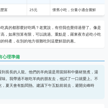
餡豐富
25元
懷舊小吃，分量小適合嘗鮮
小吃真的都那麼好吃嗎？老實說，有些我也覺得過譽了。像是
市高，如果預算有限，可以跳過。重點是，羅東夜市必吃小吃
蘭的特產，在別的地方很難吃到這麼鮮甜的蔥。
有心理準備
看到長長的人龍。他們的羊肉湯是用當歸和中藥材熬煮，湯
腥味。我帶過不敢吃羊肉的朋友去，他試了一口就愛上。不
吃，夏天會有點悶熱。建議下午五點前就去，避開尖峰時