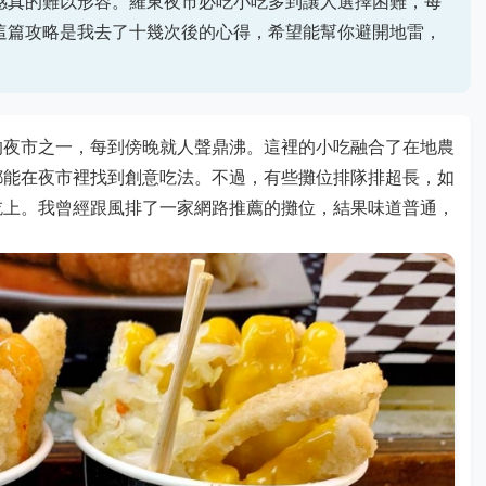
感真的難以形容。羅東夜市必吃小吃多到讓人選擇困難，每
這篇攻略是我去了十幾次後的心得，希望能幫你避開地雷，
的夜市之一，每到傍晚就人聲鼎沸。這裡的小吃融合了在地農
都能在夜市裡找到創意吃法。不過，有些攤位排隊排超長，如
吃上。我曾經跟風排了一家網路推薦的攤位，結果味道普通，