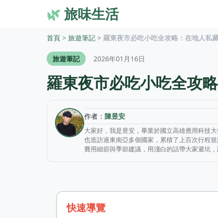
🌿
旅味生活
首頁
>
旅遊筆記
>
羅東夜市必吃小吃全攻略：在地人私
旅遊筆記
2026年01月16日
羅東夜市必吃小吃全攻略
作者：
陳昱安
大家好，我是昱安，畢業於國立高雄應用科技大
也造訪過東南亞多個國家，累積了上百次行程規
費用細節與季節建議，用淺白的話帶大家避坑，
快速導覽