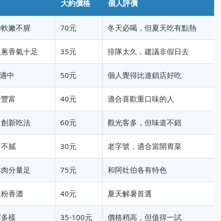
大約價格
個人評價
肉軟嫩不腥
70元
冬天必喝，但夏天吃有點熱
星蔥香氣十足
35元
排隊太久，建議非假日去
適中
50元
個人覺得比連鎖店好吃
汁豐富
40元
適合喜歡重口味的人
，創新吃法
60元
觀光客多，但味道不錯
口不膩
30元
老字號，適合當開胃菜
羊肉分量足
75元
和阿灶伯各有特色
生粉香濃
40元
夏天解暑首選
擇多樣
35-100元
價格稍高，但值得一試