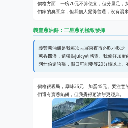
價格方面，一碗70元不算便宜，但分量足，
們家的臭豆腐，但我個人覺得普通，沒有湯
義豐蔥油餅：三星蔥的極致發揮
義豐蔥油餅是我每次去羅東夜市必吃小吃之
蔥香四溢，還帶點juicy的感覺。我偏好
阿灶伯還誇張，假日可能要等20分鐘以上
價格很親民，原味35元，加蛋45元。要注
們還有賣蔥餡餅，但我覺得蔥油餅更經典。